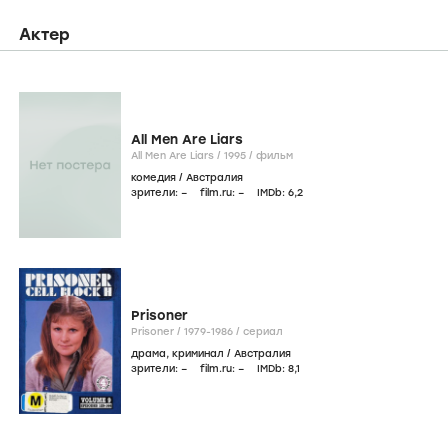
Актер
All Men Are Liars
All Men Are Liars /
1995
/
фильм
комедия
/
Австралия
зрители:
–
film.ru:
–
IMDb:
6
,2
Prisoner
Prisoner /
1979-1986
/
сериал
драма
,
криминал
/
Австралия
зрители:
–
film.ru:
–
IMDb:
8
,1