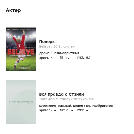
Актер
Поверь
Believe /
2013
/
фильм
драма
/
Великобритания
зрители:
–
film.ru:
–
IMDb:
5
,7
Вся правда о Стэнли
Truth About Stanley /
2012
/
фильм
короткометражный
,
драма
/
Великобритания
зрители:
–
film.ru:
–
IMDb:
–