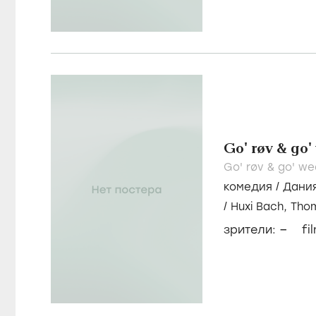
Go' røv & go
Go' røv & go' w
комедия
/
Дани
/
Huxi Bach,
Tho
–
зрители:
fi