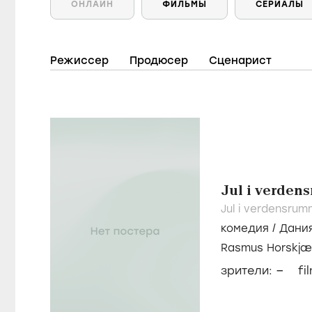
ОНЛАЙН
ФИЛЬМЫ
СЕРИАЛЫ
Режиссер
Продюсер
Сценарист
Jul i verden
Jul i verdensru
комедия
/
Дани
Rasmus Horskjæ
–
зрители:
fi