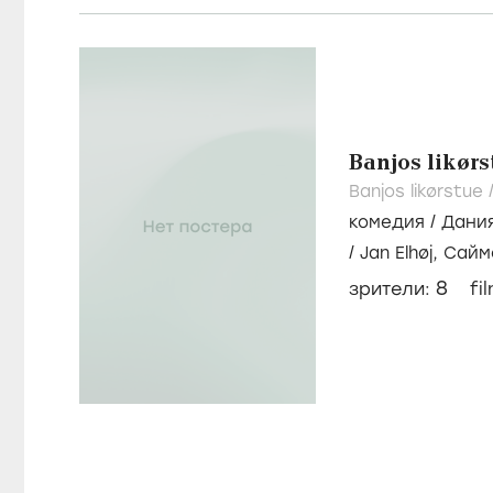
Banjos likørs
Banjos likørstue 
комедия
/
Дани
/
Jan Elhøj,
Сайм
8
зрители:
fi