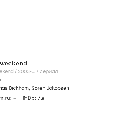
' weekend
eekend /
2003-...
/
сериал
я
mas Bickham,
Søren Jakobsen
–
7
lm.ru:
IMDb:
,8