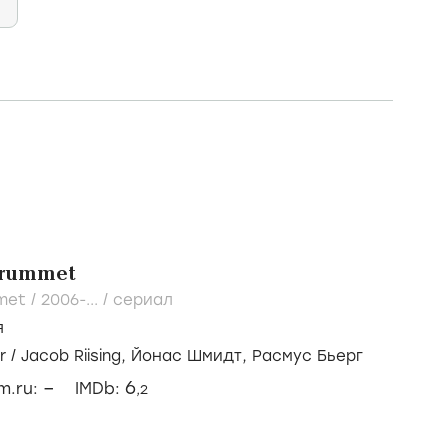
srummet
mmet /
2006-...
/
сериал
я
r
/
Jacob Riising,
Йонас Шмидт,
Расмус Бьерг
–
6
lm.ru:
IMDb:
,2