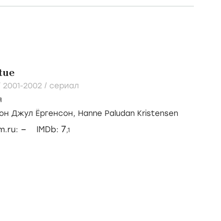
tue
/
2001-2002
/
сериал
я
он Джул Ёргенсон,
Hanne Paludan Kristensen
–
7
lm.ru:
IMDb:
,1