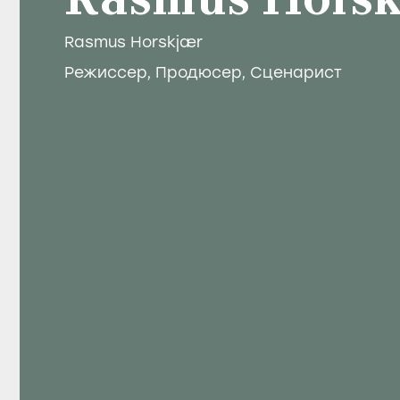
Rasmus Horsk
Rasmus Horskjær
Режиссер
,
Продюсер
,
Сценарист