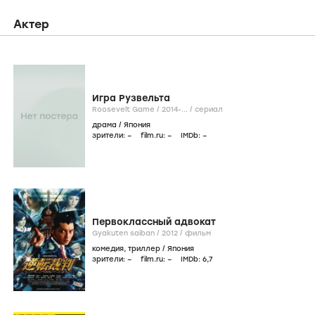
Актер
Игра Рузвельта
Roosevelt Game /
2014-...
/
сериал
драма
/
Япония
зрители:
–
film.ru:
–
IMDb:
–
Первоклассный адвокат
Gyakuten saiban /
2012
/
фильм
комедия
,
триллер
/
Япония
зрители:
–
film.ru:
–
IMDb:
6
,7