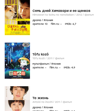
Семь дней Химавари и ее щенков
Himawari to koinu no nanokakan /
2012
/
фильм
драма
/
Япония
зрители:
10
film.ru:
–
IMDb:
6
,7
Tôfu kozô
Tôfu kozô /
2011
/
фильм
мультфильм
/
Япония
зрители:
–
film.ru:
–
IMDb:
4
,9
Та жизнь
Antoki no inochi /
2011
/
фильм
драма
/
Япония