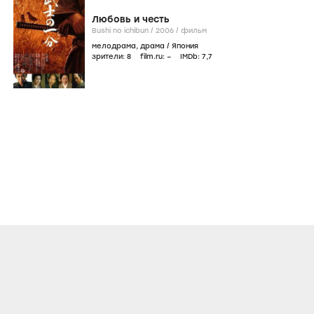
Любовь и честь
Bushi no ichibun /
2006
/
фильм
мелодрама
,
драма
/
Япония
зрители:
8
film.ru:
–
IMDb:
7
,7