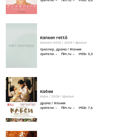
зрители:
–
film.ru:
–
IMDb:
6
,6
Kansen rettô
Kansen rettô /
2009
/
фильм
триллер
,
драма
/
Япония
зрители:
–
film.ru:
–
IMDb:
5
,3
Кабеи
Kabe /
2008
/
фильм
драма
/
Япония
зрители:
–
film.ru:
–
IMDb:
7
,6