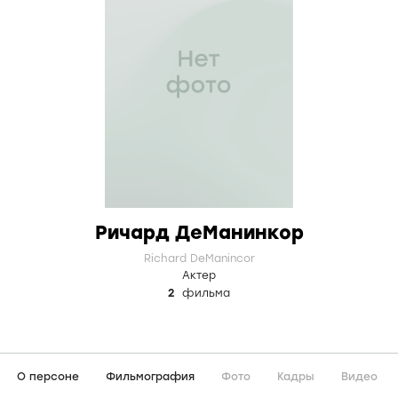
Ричард ДеМанинкор
Richard DeManincor
Актер
2
фильма
О персоне
Фильмография
Фото
Кадры
Видео