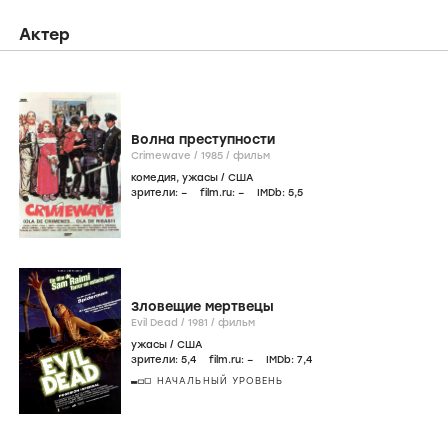
Актер
Волна преступности
Crimewave /
1985
/
фильм
комедия
,
ужасы
/
США
зрители:
–
film.ru:
–
IMDb:
5
,5
Зловещие мертвецы
Evil Dead /
1981
/
фильм
ужасы
/
США
зрители:
5
,4
film.ru:
–
IMDb:
7
,4
НАЧАЛЬНЫЙ УРОВЕНЬ