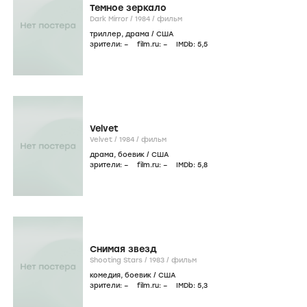
Темное зеркало
Dark Mirror /
1984
/
фильм
триллер
,
драма
/
США
зрители:
–
film.ru:
–
IMDb:
5
,5
Velvet
Velvet /
1984
/
фильм
драма
,
боевик
/
США
зрители:
–
film.ru:
–
IMDb:
5
,8
Снимая звезд
Shooting Stars /
1983
/
фильм
комедия
,
боевик
/
США
зрители:
–
film.ru:
–
IMDb:
5
,3