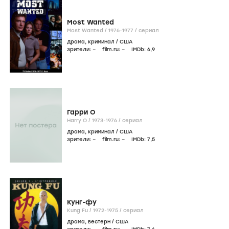
Most Wanted
Most Wanted /
1976-1977
/
сериал
драма
,
криминал
/
США
зрители:
–
film.ru:
–
IMDb:
6
,9
Гарри О
Harry O /
1973-1976
/
сериал
драма
,
криминал
/
США
зрители:
–
film.ru:
–
IMDb:
7
,5
Кунг-фу
Kung Fu /
1972-1975
/
сериал
драма
,
вестерн
/
США