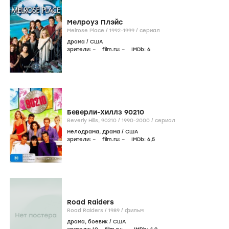
Мелроуз Плэйс
Melrose Place /
1992-1999
/
сериал
драма
/
США
зрители:
–
film.ru:
–
IMDb:
6
Беверли-Хиллз 90210
Beverly Hills, 90210 /
1990-2000
/
сериал
мелодрама
,
драма
/
США
зрители:
–
film.ru:
–
IMDb:
6
,5
Road Raiders
Road Raiders /
1989
/
фильм
драма
,
боевик
/
США