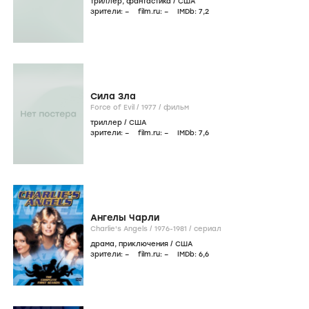
триллер
,
фантастика
/
США
зрители:
–
film.ru:
–
IMDb:
7
,2
Сила Зла
Force of Evil /
1977
/
фильм
триллер
/
США
зрители:
–
film.ru:
–
IMDb:
7
,6
Ангелы Чарли
Charlie's Angels /
1976-1981
/
сериал
драма
,
приключения
/
США
зрители:
–
film.ru:
–
IMDb:
6
,6