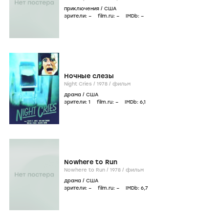
приключения
/
США
зрители:
–
film.ru:
–
IMDb:
–
Ночные слезы
Night Cries /
1978
/
фильм
драма
/
США
зрители:
1
film.ru:
–
IMDb:
6
,1
Nowhere to Run
Nowhere to Run /
1978
/
фильм
драма
/
США
зрители:
–
film.ru:
–
IMDb:
6
,7