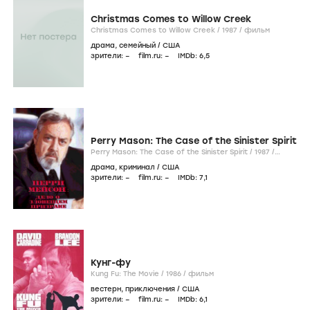
Christmas Comes to Willow Creek
Christmas Comes to Willow Creek /
1987
/
фильм
драма
,
семейный
/
США
зрители:
–
film.ru:
–
IMDb:
6
,5
Perry Mason: The Case of the Sinister Spirit
Perry Mason: The Case of the Sinister Spirit /
1987
/
фильм
драма
,
криминал
/
США
зрители:
–
film.ru:
–
IMDb:
7
,1
Кунг-фу
Kung Fu: The Movie /
1986
/
фильм
вестерн
,
приключения
/
США
зрители:
–
film.ru:
–
IMDb:
6
,1