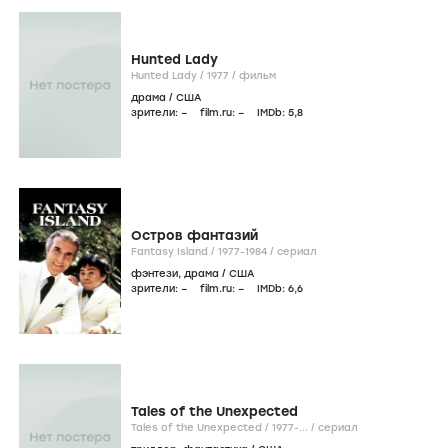
Hunted Lady
Hunted Lady /
1977
/
фильм
драма
/
США
зрители:
–
film.ru:
–
IMDb:
5
,8
Остров фантазий
Fantasy Island /
1977-1984
/
сериал
фэнтези
,
драма
/
США
зрители:
–
film.ru:
–
IMDb:
6
,6
Tales of the Unexpected
Tales of the Unexpected /
1977-...
/
сериал