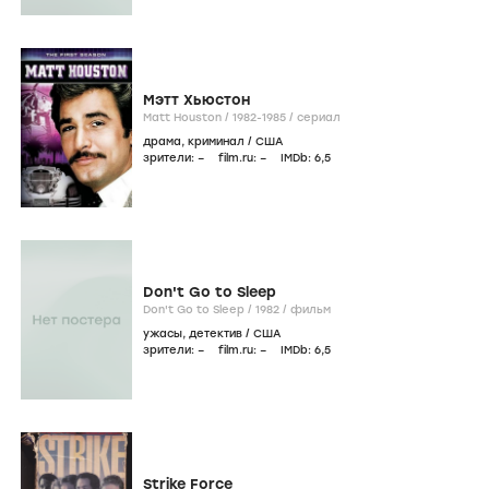
Мэтт Хьюстон
Matt Houston /
1982-1985
/
сериал
драма
,
криминал
/
США
зрители:
–
film.ru:
–
IMDb:
6
,5
Don't Go to Sleep
Don't Go to Sleep /
1982
/
фильм
ужасы
,
детектив
/
США
зрители:
–
film.ru:
–
IMDb:
6
,5
Strike Force