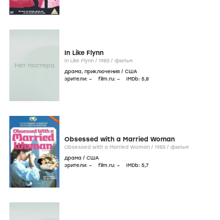
In Like Flynn
In Like Flynn /
1985
/
фильм
драма
,
приключения
/
США
зрители:
–
film.ru:
–
IMDb:
5
,8
Obsessed with a Married Woman
Obsessed with a Married Woman /
1985
/
фильм
драма
/
США
зрители:
–
film.ru:
–
IMDb:
5
,7