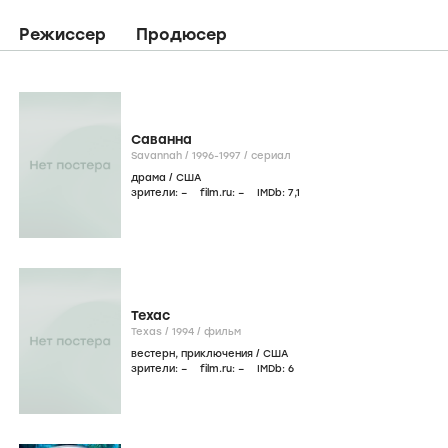
Режиссер
Продюсер
Саванна
Savannah /
1996-1997
/
сериал
драма
/
США
зрители:
–
film.ru:
–
IMDb:
7
,1
Техас
Texas /
1994
/
фильм
вестерн
,
приключения
/
США
зрители:
–
film.ru:
–
IMDb:
6