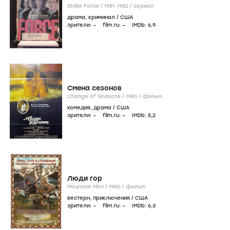
Strike Force /
1981-1982
/
сериал
драма
,
криминал
/
США
зрители:
–
film.ru:
–
IMDb:
6
,9
Смена сезонов
Change of Seasons /
1980
/
фильм
комедия
,
драма
/
США
зрители:
–
film.ru:
–
IMDb:
5
,2
Люди гор
Mountain Men /
1980
/
фильм
вестерн
,
приключения
/
США
зрители:
–
film.ru:
–
IMDb:
6
,3