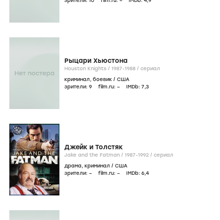
зрители:
10
film.ru:
–
IMDb:
4
,9
Рыцари Хьюстона
Houston Knights /
1987-1988
/
сериал
криминал
,
боевик
/
США
зрители:
9
film.ru:
–
IMDb:
7
,3
Джейк и Толстяк
Jake and the Fatman /
1987-1992
/
сериал
драма
,
криминал
/
США
зрители:
–
film.ru:
–
IMDb:
6
,4