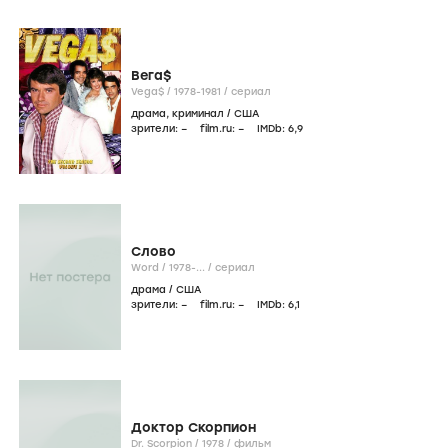
Вега$
Vega$ /
1978-1981
/
сериал
драма
,
криминал
/
США
зрители:
–
film.ru:
–
IMDb:
6
,9
Слово
Word /
1978-...
/
сериал
драма
/
США
зрители:
–
film.ru:
–
IMDb:
6
,1
Доктор Скорпион
Dr. Scorpion /
1978
/
фильм