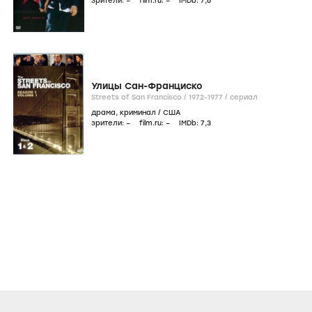
зрители:
–
film.ru:
–
IMDb:
7
,6
Улицы Сан-Франциско
Streets of San Francisco /
1972-1977
/
сериал
драма
,
криминал
/
США
зрители:
–
film.ru:
–
IMDb:
7
,3