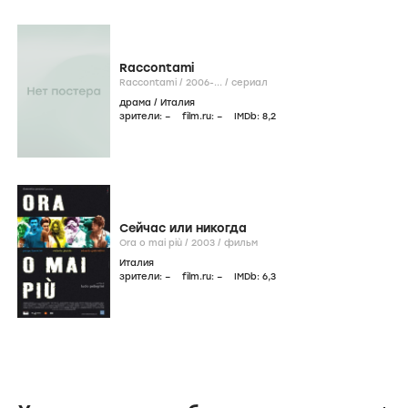
commissario De Luca
commissario De Luca /
2008-...
/
сериал
драма
,
военный
/
Италия
зрители:
–
film.ru:
–
IMDb:
7
,3
I liceali
I liceali /
2008-...
/
сериал
драма
/
Италия
зрители:
–
film.ru:
–
IMDb:
6
,6
4-4-2 - Il gioco più bello del mondo
4-4-2 - Il gioco più bello del mondo /
2006
/
фильм
комедия
/
Италия