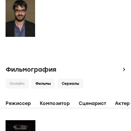
Место рождения
Лондон, Англия, Великобритания
О персоне
Фильмография
Фото
Кадры
Видео
Фото