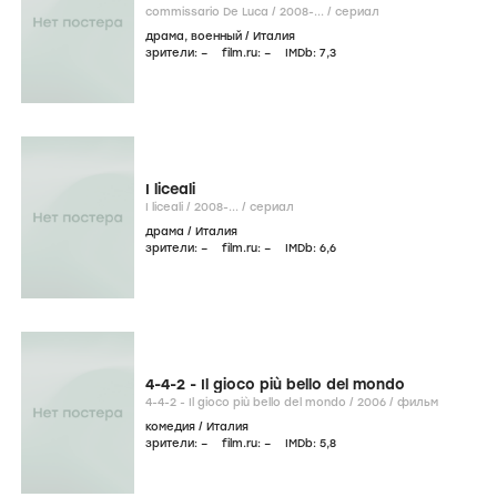
комедия
/
Италия
зрители:
–
film.ru:
–
IMDb:
–
Fuori Mira
Fuori Mira /
2014
/
фильм
драма
/
Швейцария
зрители:
–
film.ru:
–
IMDb:
–
Синестезия
Sinestesia /
2010
/
фильм
драма
/
Швейцария
зрители:
–
film.ru:
–
IMDb:
–