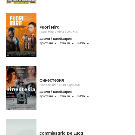
Райдер
Rider /
2026
/
фильм
драма
/
Италия
зрители:
–
film.ru:
–
IMDb:
–
Перо
Piuma /
2016
/
фильм
драма
/
Италия
зрители:
–
film.ru:
–
IMDb:
6
,3
Пока все хорошо
Fino a qui tutto bene /
2014
/
фильм