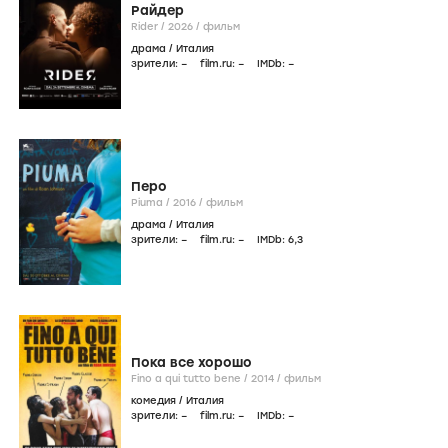
Фильмография
icon
Онлайн
Фильмы
Сериалы
Режиссер
Композитор
Сценарист
Актер