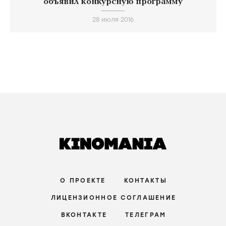
Упоминания в публикациях
icon
Все публикации
Моменты
(1)