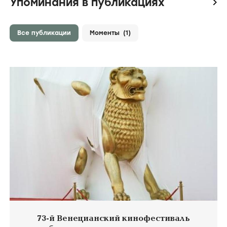
зрители:
–
film.ru:
–
IMDb:
5
,8
Raccontami
Raccontami /
2006-...
/
сериал
драма
/
Италия
зрители:
–
film.ru:
–
IMDb:
8
,2
Сейчас или никогда
Ora o mai più /
2003
/
фильм
Италия
зрители:
–
film.ru:
–
IMDb:
6
,3