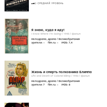
СРЕДНИЙ УРОВЕНЬ
Я знаю, куда я иду!
I Know Where I'm Going! /
1945
/
фильм
мелодрама
,
драма
/
Великобритания
зрители:
–
film.ru:
–
IMDb:
7
,4
Жизнь и смерть полковника Блимпа
Life and Death of Colonel Blimp /
1943
/
фильм
мелодрама
,
драма
/
Великобритания
зрители:
7
film.ru:
–
IMDb:
8