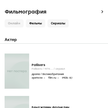
Фильмография
icon
Онлайн
Фильмы
Сериалы
Актер
Pallisers
Pallisers /
1974-...
/
сериал
драма
/
Великобритания
зрители:
–
film.ru:
–
IMDb:
8
,1
Бенджамин Франклин