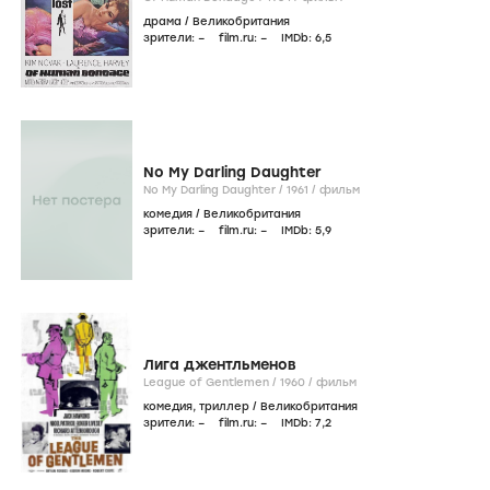
драма
/
Великобритания
зрители:
–
film.ru:
–
IMDb:
6
,5
No My Darling Daughter
No My Darling Daughter /
1961
/
фильм
комедия
/
Великобритания
зрители:
–
film.ru:
–
IMDb:
5
,9
Лига джентльменов
League of Gentlemen /
1960
/
фильм
комедия
,
триллер
/
Великобритания
зрители:
–
film.ru:
–
IMDb:
7
,2