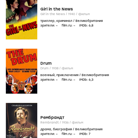
Girl in the News
Girl in the News /
1940
/
фильм
триллер
,
криминал
/
Великобритания
зрители:
–
film.ru:
–
IMDb:
6
,8
Drum
Drum /
1938
/
фильм
военный
,
приключения
/
Великобритания
зрители:
–
film.ru:
–
IMDb:
6
,3
Рембрандт
Rembrandt /
1936
/
фильм
драма
,
биография
/
Великобритания
зрители:
–
film.ru:
–
IMDb:
7