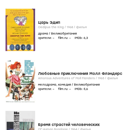
Царь Эдип
Oedipus the King /
1968
/
фильм
драма
/
Великобритания
зрители:
–
film.ru:
–
IMDb:
6
,3
Любовные приключения Молл Флэндерс
Amorous Adventures of Moll Flanders /
1965
/
фильм
мелодрама
,
комедия
/
Великобритания
зрители:
–
film.ru:
–
IMDb:
5
,6
Бремя страстей человеческих
Of Human Bondage /
1964
/
фильм