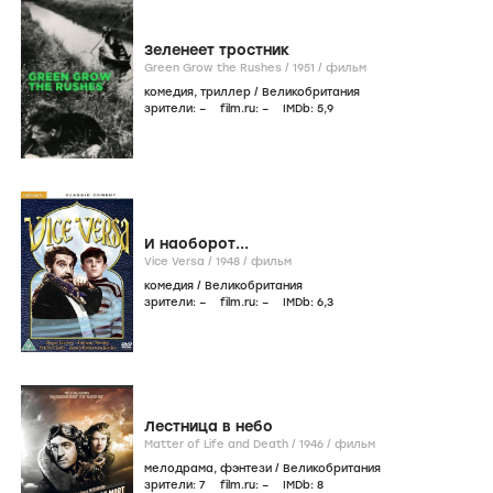
Зеленеет тростник
Green Grow the Rushes /
1951
/
фильм
комедия
,
триллер
/
Великобритания
зрители:
–
film.ru:
–
IMDb:
5
,9
И наоборот...
Vice Versa /
1948
/
фильм
комедия
/
Великобритания
зрители:
–
film.ru:
–
IMDb:
6
,3
Лестница в небо
Matter of Life and Death /
1946
/
фильм
мелодрама
,
фэнтези
/
Великобритания
зрители:
7
film.ru:
–
IMDb:
8