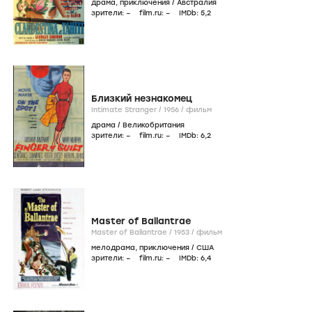
драма
,
приключения
/
Австралия
зрители:
–
film.ru:
–
IMDb:
5
,2
Близкий незнакомец
Intimate Stranger /
1956
/
фильм
драма
/
Великобритания
зрители:
–
film.ru:
–
IMDb:
6
,2
Master of Ballantrae
Master of Ballantrae /
1953
/
фильм
мелодрама
,
приключения
/
США
зрители:
–
film.ru:
–
IMDb:
6
,4