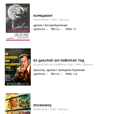
Комедиант
Entertainer /
1960
/
фильм
драма
/
Великобритания
зрители:
–
film.ru:
–
IMDb:
7
,1
Es geschah am hellichten Tag
Es geschah am hellichten Tag /
1958
/
фильм
триллер
,
драма
/
Западная Германия
зрители:
–
film.ru:
–
IMDb:
7
,8
Stowaway
Stowaway /
1958
/
фильм