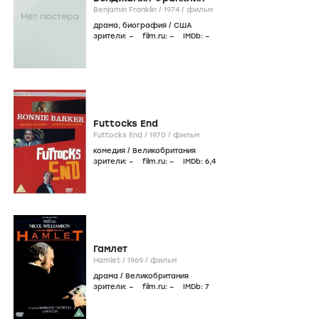
Benjamin Franklin /
1974
/
фильм
драма
,
биография
/
США
зрители:
–
film.ru:
–
IMDb:
–
Futtocks End
Futtocks End /
1970
/
фильм
комедия
/
Великобритания
зрители:
–
film.ru:
–
IMDb:
6
,4
Гамлет
Hamlet /
1969
/
фильм
драма
/
Великобритания
зрители:
–
film.ru:
–
IMDb:
7