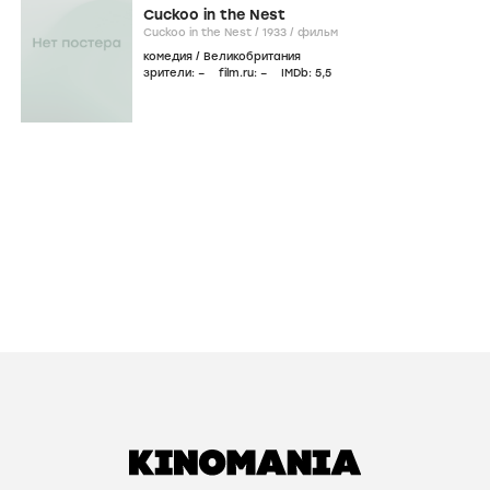
Cuckoo in the Nest
Cuckoo in the Nest /
1933
/
фильм
комедия
/
Великобритания
зрители:
–
film.ru:
–
IMDb:
5
,5