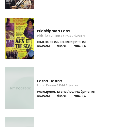
Midshipman Easy
Midshipman Easy /
1935
/
фильм
приключения
/
Великобритания
зрители:
–
film.ru:
–
IMDb:
5
,5
Lorna Doone
Lorna Doone /
1934
/
фильм
мелодрама
,
драма
/
Великобритания
зрители:
–
film.ru:
–
IMDb:
5
,6