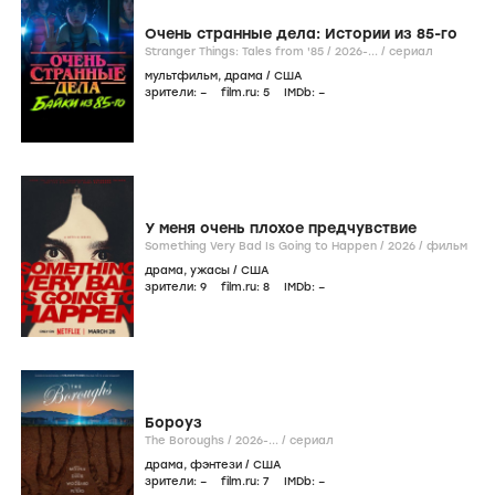
Очень странные дела: Истории из 85-го
Stranger Things: Tales from '85 /
2026-...
/
сериал
мультфильм
,
драма
/
США
зрители:
–
film.ru:
5
IMDb:
–
У меня очень плохое предчувствие
Something Very Bad Is Going to Happen /
2026
/
фильм
драма
,
ужасы
/
США
зрители:
9
film.ru:
8
IMDb:
–
Бороуз
The Boroughs /
2026-...
/
сериал
драма
,
фэнтези
/
США
зрители:
–
film.ru:
7
IMDb:
–