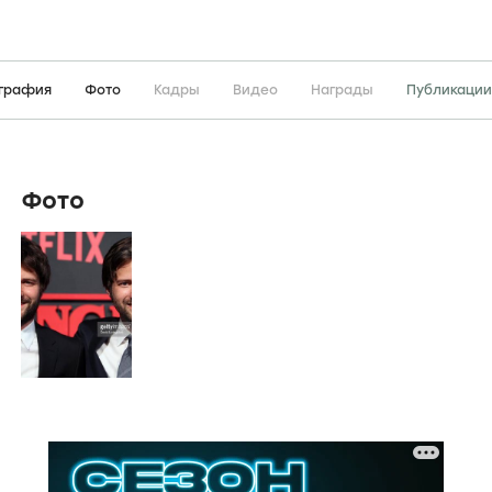
графия
Фото
Кадры
Видео
Награды
Публикации
Фото