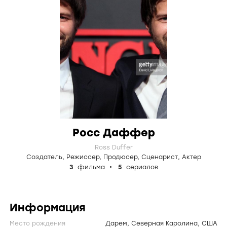
Росс Даффер
Ross Duffer
Создатель
,
Режиссер
,
Продюсер
,
Сценарист
,
Актер
3
фильма
5
сериалов
Информация
Место рождения
Дарем, Северная Каролина, США