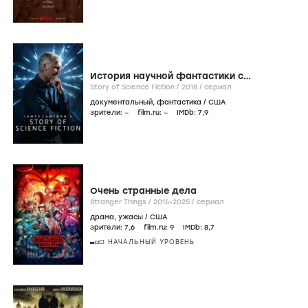
История научной фантастики с
Джеймсом Кэмероном
Story of Science Fiction /
2018
/
сериал
документальный
,
фантастика
/
США
зрители:
–
film.ru:
–
IMDb:
7
,9
Очень странные дела
Stranger Things /
2016-2025
/
сериал
драма
,
ужасы
/
США
зрители:
7
,6
film.ru:
9
IMDb:
8
,7
НАЧАЛЬНЫЙ УРОВЕНЬ