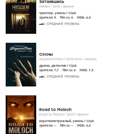
Затаившись
Hidden /
2015
/
фильм
триллер
,
ужасы
/
США
зрители:
5
film.ru:
6
IMDb:
6
,4
СРЕДНИЙ УРОВЕНЬ
Сосны
Wayward Pines /
2015-2016
/
сериал
драма
,
детектив
/
США
зрители:
7
,7
film.ru:
6
IMDb:
7
,3
СРЕДНИЙ УРОВЕНЬ
Road to Moloch
Road to Moloch /
2009
/
фильм
короткометражный
,
ужасы
/
США
зрители:
–
film.ru:
–
IMDb:
6
,3