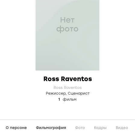
Ross Raventos
Ross Raventos
Режиссер
,
Сценарист
1
фильм
О персоне
Фильмография
Фото
Кадры
Видео