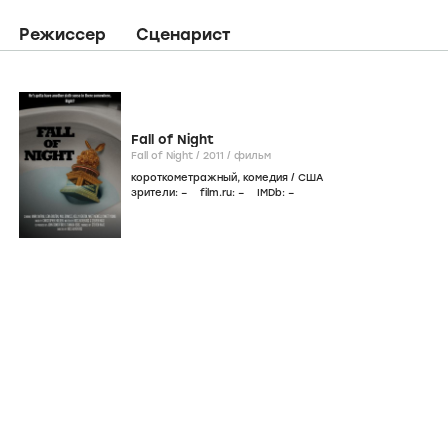
Режиссер
Сценарист
Fall of Night
Fall of Night /
2011
/
фильм
короткометражный
,
комедия
/
США
зрители:
–
film.ru:
–
IMDb:
–