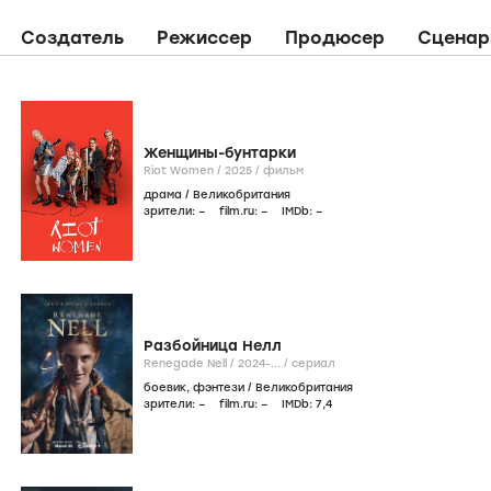
Создатель
Режиссер
Продюсер
Сценар
Женщины-бунтарки
Riot Women /
2025
/
фильм
драма
/
Великобритания
зрители:
–
film.ru:
–
IMDb:
–
Разбойница Нелл
Renegade Nell /
2024-...
/
сериал
боевик
,
фэнтези
/
Великобритания
зрители:
–
film.ru:
–
IMDb:
7
,4