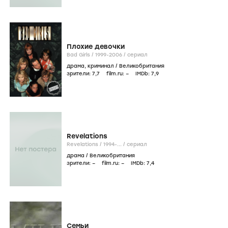
Плохие девочки
Bad Girls /
1999-2006
/
сериал
драма
,
криминал
/
Великобритания
зрители:
7
,7
film.ru:
–
IMDb:
7
,9
Revelations
Revelations /
1994-...
/
сериал
драма
/
Великобритания
зрители:
–
film.ru:
–
IMDb:
7
,4
Семьи