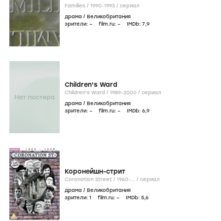
Families /
1990-1993
/
сериал
драма
/
Великобритания
зрители:
–
film.ru:
–
IMDb:
7
,9
Children's Ward
Children's Ward /
1989-2000
/
сериал
драма
/
Великобритания
зрители:
–
film.ru:
–
IMDb:
6
,9
Коронейшн-стрит
Coronation Street /
1960-...
/
сериал
драма
/
Великобритания
зрители:
1
film.ru:
–
IMDb:
5
,6