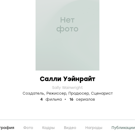
Салли Уэйнрайт
Sally Wainwright
Создатель
,
Режиссер
,
Продюсер
,
Сценарист
4
фильма
16
сериалов
графия
Фото
Кадры
Видео
Награды
Публикации