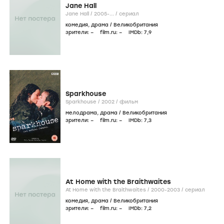
Jane Hall
Jane Hall /
2005-...
/
сериал
комедия
,
драма
/
Великобритания
зрители:
–
film.ru:
–
IMDb:
7
,9
Sparkhouse
Sparkhouse /
2002
/
фильм
мелодрама
,
драма
/
Великобритания
зрители:
–
film.ru:
–
IMDb:
7
,3
At Home with the Braithwaites
At Home with the Braithwaites /
2000-2003
/
сериал
комедия
,
драма
/
Великобритания
зрители:
–
film.ru:
–
IMDb:
7
,2