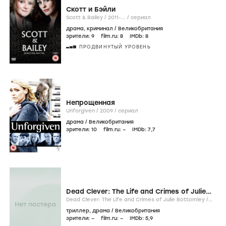
Скотт и Бэйли
Scott & Bailey /
2011-...
/
сериал
драма
,
криминал
/
Великобритания
зрители:
9
film.ru:
8
IMDb:
8
ПРОДВИНУТЫЙ УРОВЕНЬ
Непрощенная
Unforgiven /
2009
/
сериал
драма
/
Великобритания
зрители:
10
film.ru:
–
IMDb:
7
,7
Dead Clever: The Life and Crimes of Julie
Bottomley
Dead Clever: The Life and Crimes of Julie Bottomley /
2007
/
фильм
триллер
,
драма
/
Великобритания
зрители:
–
film.ru:
–
IMDb:
5
,9