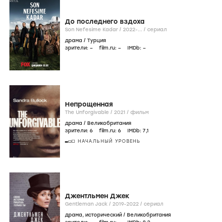
До последнего вздоха
Son Nefesime Kadar /
2022-...
/
сериал
драма
/
Турция
зрители:
–
film.ru:
–
IMDb:
–
Непрощенная
The Unforgivable /
2021
/
фильм
драма
/
Великобритания
зрители:
6
film.ru:
6
IMDb:
7
,1
НАЧАЛЬНЫЙ УРОВЕНЬ
Джентльмен Джек
Gentleman Jack /
2019-2022
/
сериал
драма
,
исторический
/
Великобритания