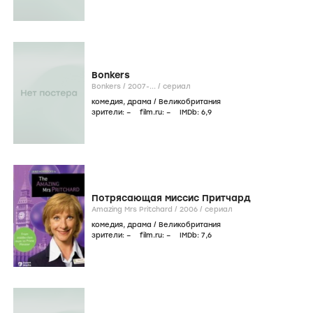
Bonkers
Bonkers /
2007-...
/
сериал
комедия
,
драма
/
Великобритания
зрители:
–
film.ru:
–
IMDb:
6
,9
Потрясающая миссис Притчард
Amazing Mrs Pritchard /
2006
/
сериал
комедия
,
драма
/
Великобритания
зрители:
–
film.ru:
–
IMDb:
7
,6