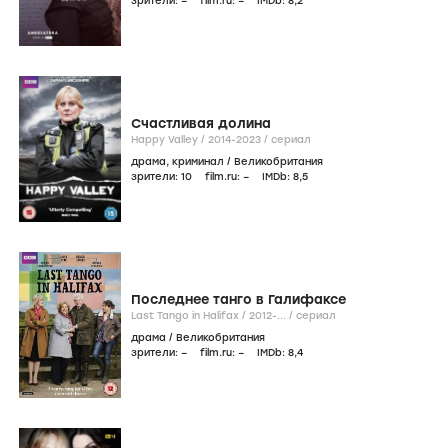
зрители:
–
film.ru:
–
IMDb:
8
,2
Счастливая долина
Happy Valley /
2014-2023
/
сериал
драма
,
криминал
/
Великобритания
зрители:
10
film.ru:
–
IMDb:
8
,5
Последнее танго в Галифаксе
Last Tango in Halifax /
2012-...
/
сериал
драма
/
Великобритания
зрители:
–
film.ru:
–
IMDb:
8
,4