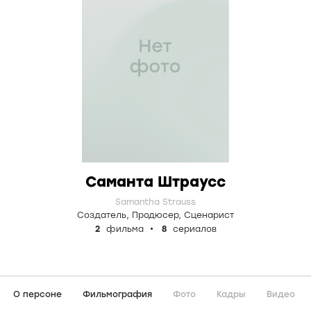
Саманта Штраусс
Samantha Strauss
Создатель
,
Продюсер
,
Сценарист
2
фильма
8
сериалов
О персоне
Фильмография
Фото
Кадры
Видео