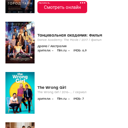
•••
РЕКЛАМА 18+
Смотреть онлайн
Танцевальная академия: Фильм
Dance Academy: The Movie /
2017
/
фильм
драма
/
Австралия
зрители:
–
film.ru:
–
IMDb:
6
,9
The Wrong Girl
The Wrong Girl /
2016-...
/
сериал
зрители:
–
film.ru:
–
IMDb:
7