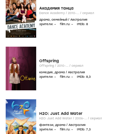
Академия танца
Dance Academy /
2010-...
/
сериал
драма
,
семейный
/
Австралия
зрители:
–
film.ru:
–
IMDb:
8
Offspring
Offspring /
2010-...
/
сериал
комедия
,
драма
/
Австралия
зрители:
–
film.ru:
–
IMDb:
8
,3
H2O: Just Add Water
H2O: Just Add Water /
2006-...
/
сериал
фэнтези
,
драма
/
Австралия
зрители:
–
film.ru:
–
IMDb:
7
,3