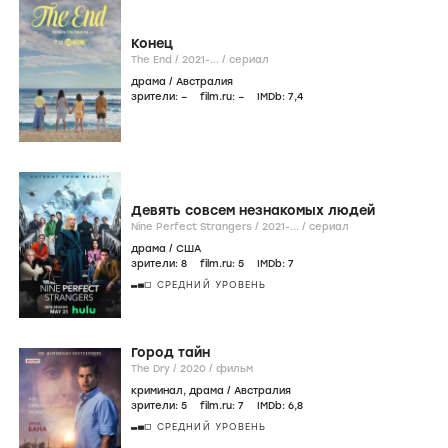
Конец
The End /
2021-...
/
сериал
драма
/
Австралия
зрители:
–
film.ru:
–
IMDb:
7
,4
Девять совсем незнакомых людей
Nine Perfect Strangers /
2021-...
/
сериал
драма
/
США
зрители:
8
film.ru:
5
IMDb:
7
СРЕДНИЙ УРОВЕНЬ
Город тайн
The Dry /
2020
/
фильм
криминал
,
драма
/
Австралия
зрители:
5
film.ru:
7
IMDb:
6
,8
СРЕДНИЙ УРОВЕНЬ