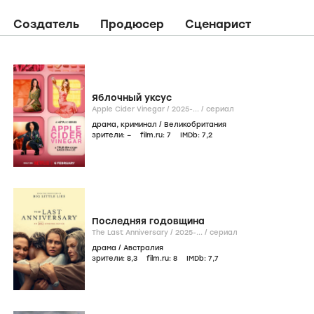
Создатель
Продюсер
Сценарист
Яблочный уксус
Apple Cider Vinegar /
2025-...
/
сериал
драма
,
криминал
/
Великобритания
зрители:
–
film.ru:
7
IMDb:
7
,2
Последняя годовщина
The Last Anniversary /
2025-...
/
сериал
драма
/
Австралия
зрители:
8
,3
film.ru:
8
IMDb:
7
,7