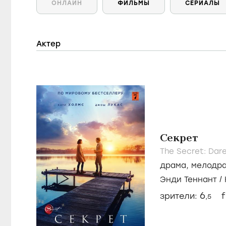
ОНЛАЙН
ФИЛЬМЫ
СЕРИАЛЫ
Актер
Секрет
The Secret: Dar
драма
,
мелодр
Энди Теннант
/
6
зрители:
f
,5