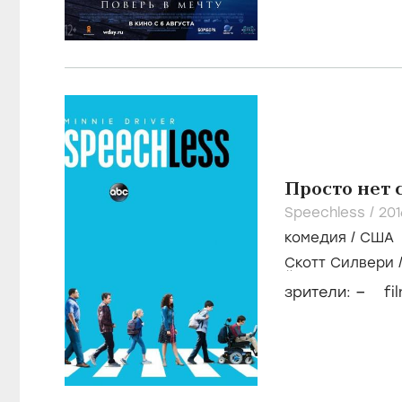
Просто нет 
Speechless /
201
комедия
/
США
Скотт Силвери
Йарбро
–
зрители:
fi