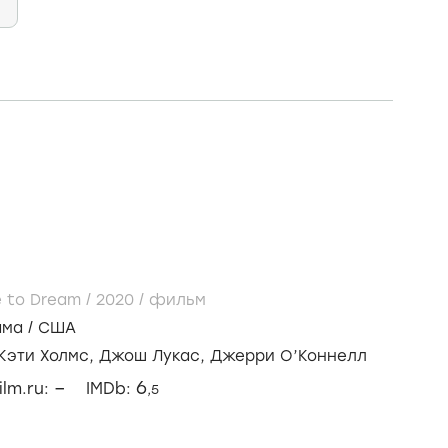
e to Dream /
2020
/
фильм
ама
/
США
Кэти Холмс,
Джош Лукас,
Джерри О’Коннелл
–
6
ilm.ru:
IMDb:
,5