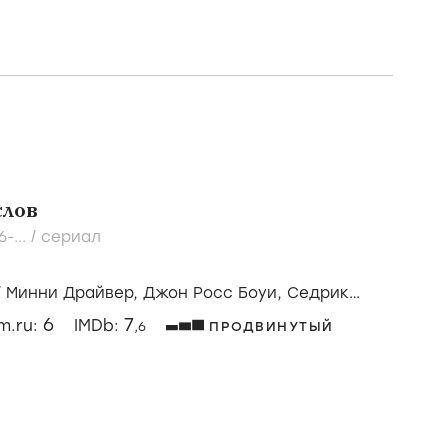
слов
6-...
/
сериал
/
Минни Драйвер,
Джон Росс Боуи,
Седрик
6
7
lm.ru:
IMDb:
,6
ПРОДВИНУТЫЙ