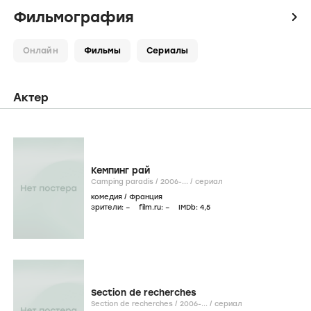
Фильмография
icon
Онлайн
Фильмы
Сериалы
Актер
Кемпинг рай
Camping paradis /
2006-...
/
сериал
комедия
/
Франция
зрители:
–
film.ru:
–
IMDb:
4
,5
Section de recherches
Section de recherches /
2006-...
/
сериал