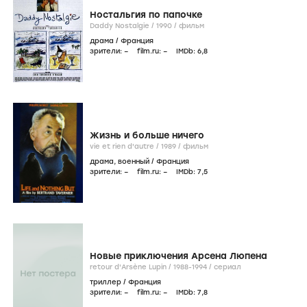
Ностальгия по папочке
Daddy Nostalgie /
1990
/
фильм
драма
/
Франция
зрители:
–
film.ru:
–
IMDb:
6
,8
Жизнь и больше ничего
vie et rien d'autre /
1989
/
фильм
драма
,
военный
/
Франция
зрители:
–
film.ru:
–
IMDb:
7
,5
Новые приключения Арсена Люпена
retour d'Arsène Lupin /
1988-1994
/
сериал
триллер
/
Франция
зрители:
–
film.ru:
–
IMDb:
7
,8