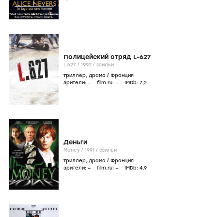
Полицейский отряд L-627
L.627 /
1992
/
фильм
триллер
,
драма
/
Франция
зрители:
–
film.ru:
–
IMDb:
7
,2
Деньги
Money /
1991
/
фильм
триллер
,
драма
/
Франция
зрители:
–
film.ru:
–
IMDb:
4
,9