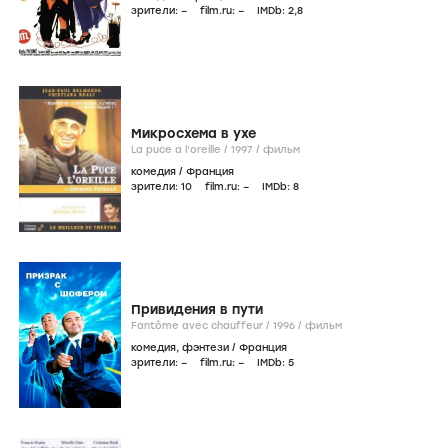
зрители:
–
film.ru:
–
IMDb:
2
,8
Микросхема в ухе
La puce a l'oreille /
1997
/
фильм
комедия
/
Франция
зрители:
10
film.ru:
–
IMDb:
8
Привидения в пути
Fantôme avec chauffeur /
1996
/
фильм
комедия
,
фэнтези
/
Франция
зрители:
–
film.ru:
–
IMDb:
5