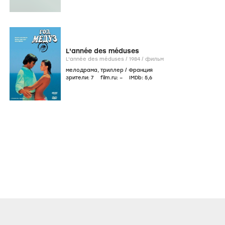
L'année des méduses
L'année des méduses /
1984
/
фильм
мелодрама
,
триллер
/
Франция
зрители:
7
film.ru:
–
IMDb:
5
,6