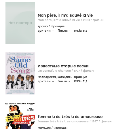
Mon père, il m'a sauvé la vie
Mon père, il m'a sauvé la vie /
2001
/
фильм
драма
/
Франция
зрители:
–
film.ru:
–
IMDb:
6
,8
Известные старые песни
On connaît la chanson /
1997
/
фильм
мелодрама
,
комедия
/
Франция
зрители:
–
film.ru:
–
IMDb:
7
,3
femme très très très amoureuse
femme très très très amoureuse /
1997
/
фильм
комедия
/
Франция