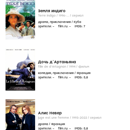
Земля индиго
Terre indigo /
1996-...
/
сериал
драма
,
приключения
/
Куба
зрители:
–
film.ru:
–
IMDb:
7
Дочь д`Артаньяна
fille de d'Artagnan /
1994
/
фильм
комедия
,
приключения
/
Франция
зрители:
–
film.ru:
–
IMDb:
5
,8
Алис Невер
juge est une femme /
1993-2022
/
сериал
драма
/
Франция
зрители:
–
film.ru:
–
IMDb:
5
,8