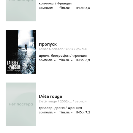
криминал
/
Франция
зрители:
–
film.ru:
–
IMDb:
5
,6
Пропуск
Laissez-passer /
2002
/
фильм
драма
,
биография
/
Франция
зрители:
–
film.ru:
–
IMDb:
6
,9
L'été rouge
L'été rouge /
2002-...
/
сериал
триллер
,
драма
/
Франция
зрители:
–
film.ru:
–
IMDb:
7
,2