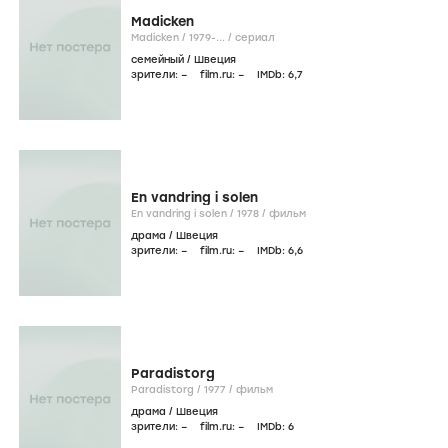
Madicken
Madicken /
1979-...
/
сериал
семейный
/
Швеция
зрители:
–
film.ru:
–
IMDb:
6
,7
En vandring i solen
En vandring i solen /
1978
/
фильм
драма
/
Швеция
зрители:
–
film.ru:
–
IMDb:
6
,6
Paradistorg
Paradistorg /
1977
/
фильм
драма
/
Швеция
зрители:
–
film.ru:
–
IMDb:
6