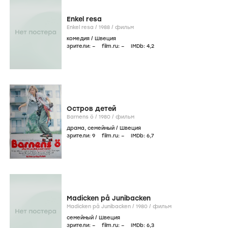
Enkel resa
Enkel resa /
1988
/
фильм
комедия
/
Швеция
зрители:
–
film.ru:
–
IMDb:
4
,2
Остров детей
Barnens ö /
1980
/
фильм
драма
,
семейный
/
Швеция
зрители:
9
film.ru:
–
IMDb:
6
,7
Madicken på Junibacken
Madicken på Junibacken /
1980
/
фильм
семейный
/
Швеция
зрители:
–
film.ru:
–
IMDb:
6
,3