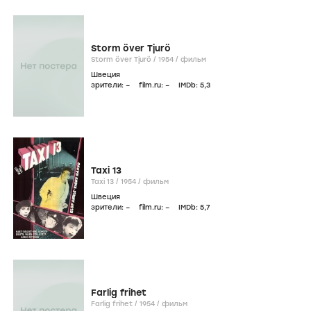
Storm över Tjurö
Storm över Tjurö /
1954
/
фильм
Швеция
зрители:
–
film.ru:
–
IMDb:
5
,3
Taxi 13
Taxi 13 /
1954
/
фильм
Швеция
зрители:
–
film.ru:
–
IMDb:
5
,7
Farlig frihet
Farlig frihet /
1954
/
фильм