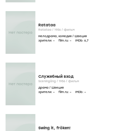
Ratataa
Ratataa /
1956
/
фильм
мелодрама
,
комедия
/
Швеция
зрители:
–
film.ru:
–
IMDb:
6
,7
Служебный вход
Sceningång /
1956
/
фильм
драма
/
Швеция
зрители:
–
film.ru:
–
IMDb:
–
Swing it, fröken!