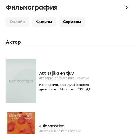
Фильмография
icon
Онлайн
Фильмы
Сериалы
Актер
Att stjäla en tjuv
Att stjäla en tjuv /
1996
/
фильм
мелодрама
,
комедия
/
Швеция
зрители:
–
film.ru:
–
IMDb:
4
,2
Juloratoriet
Juloratoriet /
1996
/
фильм