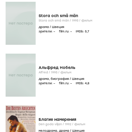
Stora och små män
Stora och små män /
1995
/
фильм
драма
/
Швеция
зрители:
–
film.ru:
–
IMDb:
5
,7
Альфред Нобель
Alfred /
1995
/
фильм
драма
,
биография
/
Швеция
зрители:
–
film.ru:
–
IMDb:
4
,8
Благие намерения
Den goda viljan /
1992
/
фильм
мелодрама
,
драма
/
Швеция