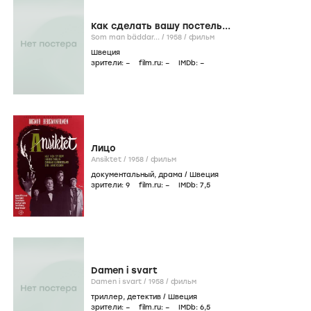
Как сделать вашу постель...
Som man bäddar... /
1958
/
фильм
Швеция
зрители:
–
film.ru:
–
IMDb:
–
Лицо
Ansiktet /
1958
/
фильм
документальный
,
драма
/
Швеция
зрители:
9
film.ru:
–
IMDb:
7
,5
Damen i svart
Damen i svart /
1958
/
фильм
триллер
,
детектив
/
Швеция
зрители:
–
film.ru:
–
IMDb:
6
,5