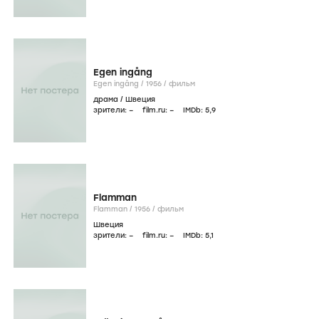
Egen ingång
Egen ingång /
1956
/
фильм
драма
/
Швеция
зрители:
–
film.ru:
–
IMDb:
5
,9
Flamman
Flamman /
1956
/
фильм
Швеция
зрители:
–
film.ru:
–
IMDb:
5
,1