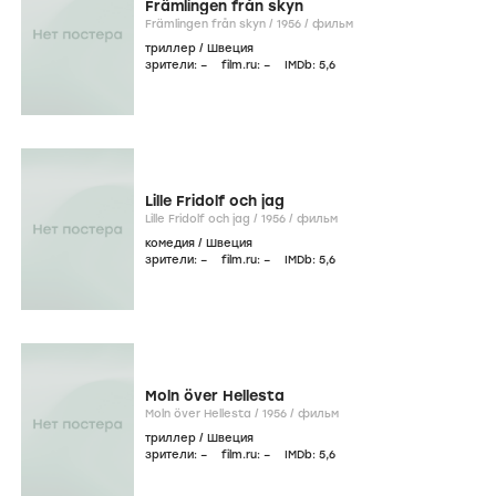
Främlingen från skyn
Främlingen från skyn /
1956
/
фильм
триллер
/
Швеция
зрители:
–
film.ru:
–
IMDb:
5
,6
Lille Fridolf och jag
Lille Fridolf och jag /
1956
/
фильм
комедия
/
Швеция
зрители:
–
film.ru:
–
IMDb:
5
,6
Moln över Hellesta
Moln över Hellesta /
1956
/
фильм
триллер
/
Швеция
зрители:
–
film.ru:
–
IMDb:
5
,6