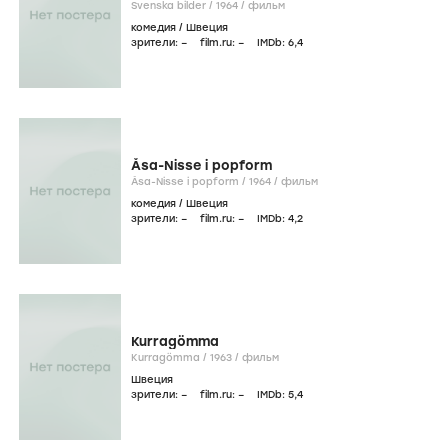
Svenska bilder /
1964
/
фильм
комедия
/
Швеция
зрители:
–
film.ru:
–
IMDb:
6
,4
Åsa-Nisse i popform
Åsa-Nisse i popform /
1964
/
фильм
комедия
/
Швеция
зрители:
–
film.ru:
–
IMDb:
4
,2
Kurragömma
Kurragömma /
1963
/
фильм
Швеция
зрители:
–
film.ru:
–
IMDb:
5
,4