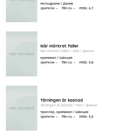
мелодрама
/
Дания
зрители:
–
film.ru:
–
IMDb:
6
,7
När mörkret faller
När mörkret faller /
1960
/
фильм
криминал
/
Швеция
зрители:
–
film.ru:
–
IMDb:
5
,8
Tärningen är kastad
Tärningen är kastad /
1960
/
фильм
триллер
,
криминал
/
Швеция
зрители:
–
film.ru:
–
IMDb:
5
,5