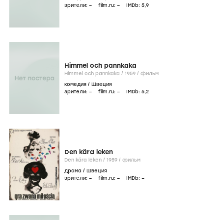
зрители:
–
film.ru:
–
IMDb:
5
,9
Himmel och pannkaka
Himmel och pannkaka /
1959
/
фильм
комедия
/
Швеция
зрители:
–
film.ru:
–
IMDb:
5
,2
Den kära leken
Den kära leken /
1959
/
фильм
драма
/
Швеция
зрители:
–
film.ru:
–
IMDb:
–