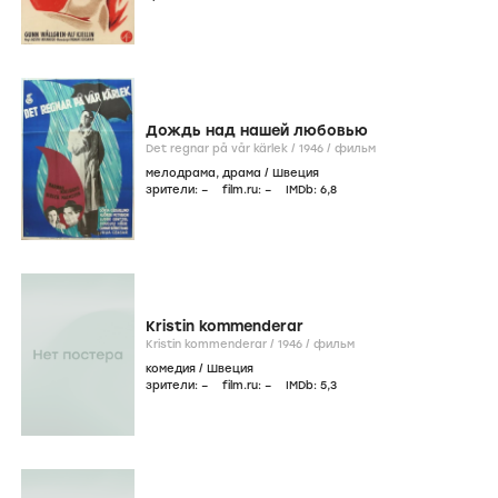
Дождь над нашей любовью
Det regnar på vår kärlek /
1946
/
фильм
мелодрама
,
драма
/
Швеция
зрители:
–
film.ru:
–
IMDb:
6
,8
Kristin kommenderar
Kristin kommenderar /
1946
/
фильм
комедия
/
Швеция
зрители:
–
film.ru:
–
IMDb:
5
,3