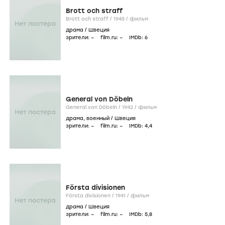
Brott och straff
Brott och straff /
1945
/
фильм
драма
/
Швеция
зрители:
–
film.ru:
–
IMDb:
6
General von Döbeln
General von Döbeln /
1942
/
фильм
драма
,
военный
/
Швеция
зрители:
–
film.ru:
–
IMDb:
4
,4
Första divisionen
Första divisionen /
1941
/
фильм
драма
/
Швеция
зрители:
–
film.ru:
–
IMDb:
5
,8