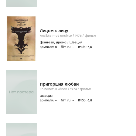
Лицом к лицу
Ansikte mot ansikte /
1976
/
фильм
фэнтези
,
драма
/
Швеция
зрители:
8
film.ru:
–
IMDb:
7
,5
Пригоршня любви
En handfull kärlek /
1974
/
фильм
Швеция
зрители:
–
film.ru:
–
IMDb:
5
,8