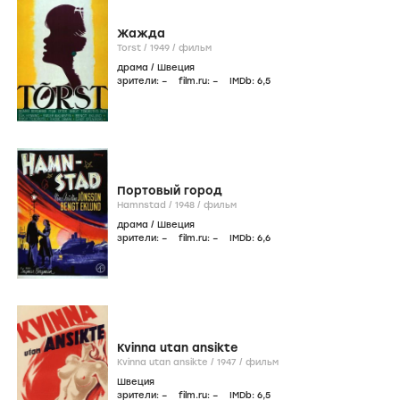
Жажда
Torst /
1949
/
фильм
драма
/
Швеция
зрители:
–
film.ru:
–
IMDb:
6
,5
Портовый город
Hamnstad /
1948
/
фильм
драма
/
Швеция
зрители:
–
film.ru:
–
IMDb:
6
,6
Kvinna utan ansikte
Kvinna utan ansikte /
1947
/
фильм
Швеция
зрители:
–
film.ru:
–
IMDb:
6
,5