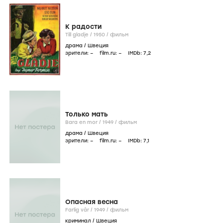
К радости
Till gladje /
1950
/
фильм
драма
/
Швеция
зрители:
–
film.ru:
–
IMDb:
7
,2
Только мать
Bara en mor /
1949
/
фильм
драма
/
Швеция
зрители:
–
film.ru:
–
IMDb:
7
,1
Опасная весна
Farlig vår /
1949
/
фильм
криминал
/
Швеция