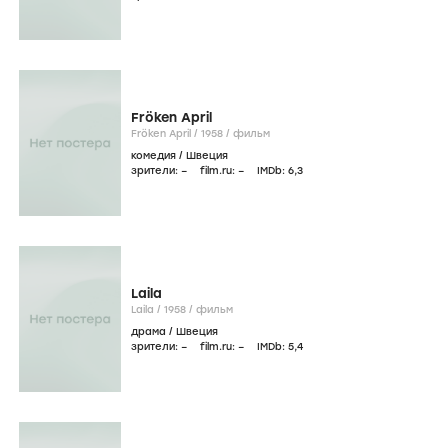
Fröken April
Fröken April /
1958
/
фильм
комедия
/
Швеция
зрители:
–
film.ru:
–
IMDb:
6
,3
Laila
Laila /
1958
/
фильм
драма
/
Швеция
зрители:
–
film.ru:
–
IMDb:
5
,4