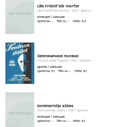
Lille Fridolf blir morfar
Lille Fridolf blir morfar /
1957
/
фильм
комедия
/
Швеция
зрители:
–
film.ru:
–
IMDb:
5
,9
Земляничная поляна
Il posto delle fragole /
1957
/
фильм
драма
/
Швеция
зрители:
9
,1
film.ru:
–
IMDb:
8
,1
Sommarnöje sökes
Sommarnöje sökes /
1957
/
фильм
комедия
/
Швеция
зрители:
–
film.ru:
–
IMDb:
5
,1