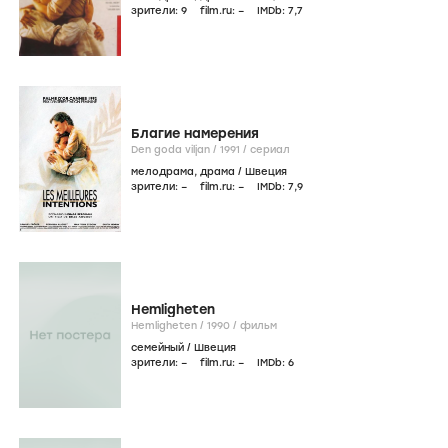
зрители:
9
film.ru:
–
IMDb:
7
,7
Благие намерения
Den goda viljan /
1991
/
сериал
мелодрама
,
драма
/
Швеция
зрители:
–
film.ru:
–
IMDb:
7
,9
Hemligheten
Hemligheten /
1990
/
фильм
семейный
/
Швеция
зрители:
–
film.ru:
–
IMDb:
6