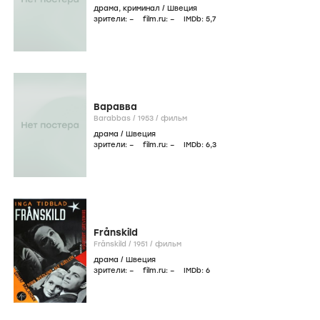
драма
,
криминал
/
Швеция
зрители:
–
film.ru:
–
IMDb:
5
,7
Варавва
Barabbas /
1953
/
фильм
драма
/
Швеция
зрители:
–
film.ru:
–
IMDb:
6
,3
Frånskild
Frånskild /
1951
/
фильм
драма
/
Швеция
зрители:
–
film.ru:
–
IMDb:
6