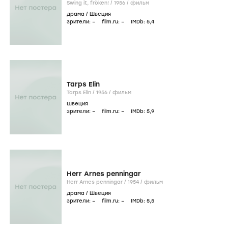
Swing it, fröken! /
1956
/
фильм
драма
/
Швеция
зрители:
–
film.ru:
–
IMDb:
5
,4
Tarps Elin
Tarps Elin /
1956
/
фильм
Швеция
зрители:
–
film.ru:
–
IMDb:
5
,9
Herr Arnes penningar
Herr Arnes penningar /
1954
/
фильм
драма
/
Швеция
зрители:
–
film.ru:
–
IMDb:
5
,5