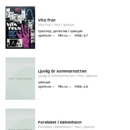
Vita frun
Vita frun /
1962
/
фильм
триллер
,
детектив
/
Швеция
зрители:
–
film.ru:
–
IMDb:
5
,7
Ljuvlig är sommarnatten
Ljuvlig är sommarnatten /
1961
/
фильм
Швеция
зрители:
–
film.ru:
–
IMDb:
6
,5
Forelsket i København
Forelsket i København /
1960
/
фильм