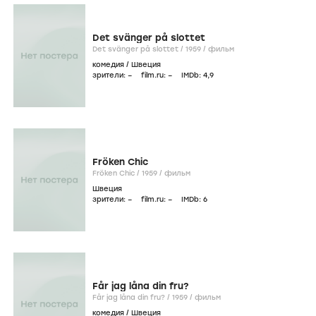
Det svänger på slottet
Det svänger på slottet /
1959
/
фильм
комедия
/
Швеция
зрители:
–
film.ru:
–
IMDb:
4
,9
Fröken Chic
Fröken Chic /
1959
/
фильм
Швеция
зрители:
–
film.ru:
–
IMDb:
6
Får jag låna din fru?
Får jag låna din fru? /
1959
/
фильм
комедия
/
Швеция