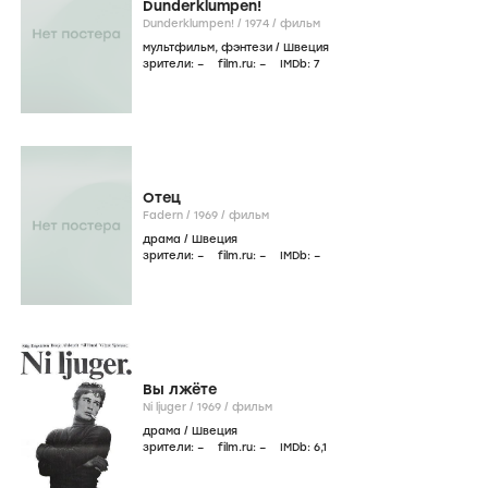
Dunderklumpen!
Dunderklumpen! /
1974
/
фильм
мультфильм
,
фэнтези
/
Швеция
зрители:
–
film.ru:
–
IMDb:
7
Отец
Fadern /
1969
/
фильм
драма
/
Швеция
зрители:
–
film.ru:
–
IMDb:
–
Вы лжёте
Ni ljuger /
1969
/
фильм
драма
/
Швеция
зрители:
–
film.ru:
–
IMDb:
6
,1