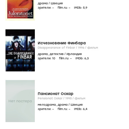
драма
/
Швеция
зрители:
–
film.ru:
–
IMDb:
5
,9
Исчезновение Финбара
Disappearance of Finbar /
1996
/
фильм
драма
,
детектив
/
Ирландия
зрители:
10
film.ru:
–
IMDb:
6
,3
Пансионат Оскар
Pensionat Oskar /
1995
/
фильм
мелодрама
,
драма
/
Швеция
зрители:
–
film.ru:
–
IMDb:
6
,4