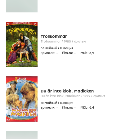
Trollsommar
Trollsommar /
1980
/
фильм
семейный
/
Швеция
зрители:
–
film.ru:
–
IMDb:
5
,9
Du är inte klok, Madicken
Du är inte klok, Madicken /
1979
/
фильм
семейный
/
Швеция
зрители:
–
film.ru:
–
IMDb:
6
,4