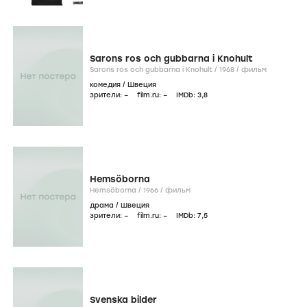
Sarons ros och gubbarna i Knohult
Sarons ros och gubbarna i Knohult /
1968
/
фильм
комедия
/
Швеция
зрители:
–
film.ru:
–
IMDb:
3
,8
Hemsöborna
Hemsöborna /
1966
/
фильм
драма
/
Швеция
зрители:
–
film.ru:
–
IMDb:
7
,5
Svenska bilder