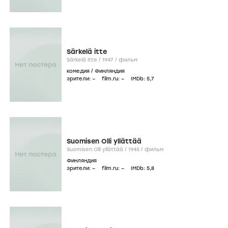
Särkelä itte
Särkelä itte /
1947
/
фильм
комедия
/
Финляндия
зрители:
–
film.ru:
–
IMDb:
5
,7
Suomisen Olli yllättää
Suomisen Olli yllättää /
1945
/
фильм
Финляндия
зрители:
–
film.ru:
–
IMDb:
5
,8