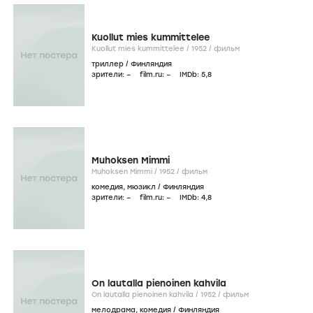
Kuollut mies kummittelee
Kuollut mies kummittelee /
1952
/
фильм
триллер
/
Финляндия
зрители:
–
film.ru:
–
IMDb:
5
,8
Muhoksen Mimmi
Muhoksen Mimmi /
1952
/
фильм
комедия
,
мюзикл
/
Финляндия
зрители:
–
film.ru:
–
IMDb:
4
,8
On lautalla pienoinen kahvila
On lautalla pienoinen kahvila /
1952
/
фильм
мелодрама
,
комедия
/
Финляндия