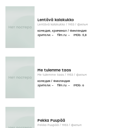
Lentävä kalakukko
Lentävä kalakukko /
1953
/
фильм
комедия
,
криминал
/
Финляндия
зрители:
–
film.ru:
–
IMDb:
5
,8
Me tulemme taas
Me tulemme taas /
1953
/
фильм
комедия
/
Финляндия
зрители:
–
film.ru:
–
IMDb:
6
Pekka Puupää
Pekka Puupää /
1953
/
фильм