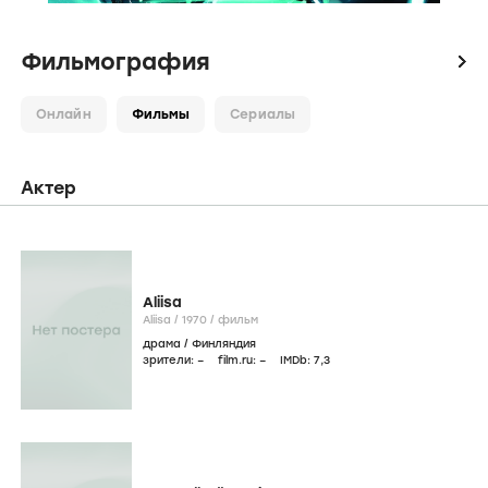
Фильмография
icon
Онлайн
Фильмы
Сериалы
Актер
Aliisa
Aliisa /
1970
/
фильм
драма
/
Финляндия
зрители:
–
film.ru:
–
IMDb:
7
,3