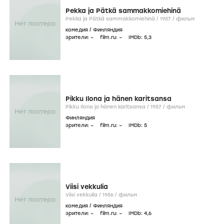
Pekka ja Pätkä sammakkomiehinä
Pekka ja Pätkä sammakkomiehinä /
1957
/
фильм
комедия
/
Финляндия
зрители:
–
film.ru:
–
IMDb:
5
,3
Pikku Ilona ja hänen karitsansa
Pikku Ilona ja hänen karitsansa /
1957
/
фильм
Финляндия
зрители:
–
film.ru:
–
IMDb:
5
Viisi vekkulia
Viisi vekkulia /
1956
/
фильм
комедия
/
Финляндия
зрители:
–
film.ru:
–
IMDb:
4
,6