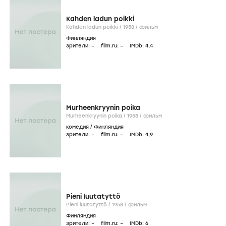
Kahden ladun poikki
Kahden ladun poikki /
1958
/
фильм
Финляндия
зрители:
–
film.ru:
–
IMDb:
4
,4
Murheenkryynin poika
Murheenkryynin poika /
1958
/
фильм
комедия
/
Финляндия
зрители:
–
film.ru:
–
IMDb:
4
,9
Pieni luutatyttö
Pieni luutatyttö /
1958
/
фильм
Финляндия
зрители:
–
film.ru:
–
IMDb:
6