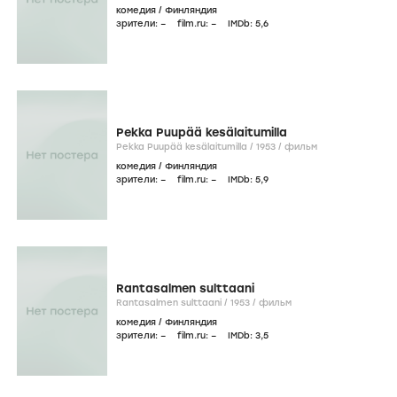
комедия
/
Финляндия
зрители:
–
film.ru:
–
IMDb:
5
,6
Pekka Puupää kesälaitumilla
Pekka Puupää kesälaitumilla /
1953
/
фильм
комедия
/
Финляндия
зрители:
–
film.ru:
–
IMDb:
5
,9
Rantasalmen sulttaani
Rantasalmen sulttaani /
1953
/
фильм
комедия
/
Финляндия
зрители:
–
film.ru:
–
IMDb:
3
,5