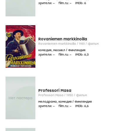
зрители:
–
film.ru:
–
IMDb:
6
Rovaniemen markkinoilla
Rovaniemen markkinoilla /
1951
/
фильм
комедия
,
мюзикл
/
Финляндия
зрители:
–
film.ru:
–
IMDb:
6
,3
Professori Masa
Professori Masa /
1950
/
фильм
мелодрама
,
комедия
/
Финляндия
зрители:
–
film.ru:
–
IMDb:
6
,6