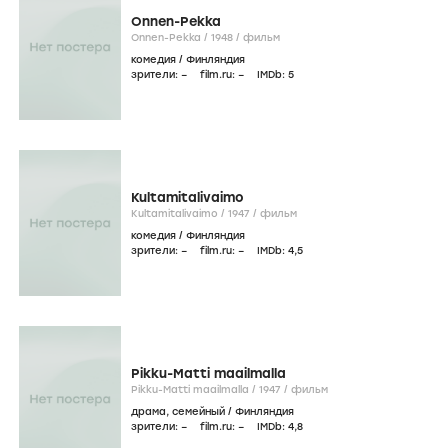
Onnen-Pekka
Onnen-Pekka /
1948
/
фильм
комедия
/
Финляндия
зрители:
–
film.ru:
–
IMDb:
5
Kultamitalivaimo
Kultamitalivaimo /
1947
/
фильм
комедия
/
Финляндия
зрители:
–
film.ru:
–
IMDb:
4
,5
Pikku-Matti maailmalla
Pikku-Matti maailmalla /
1947
/
фильм
драма
,
семейный
/
Финляндия
зрители:
–
film.ru:
–
IMDb:
4
,8