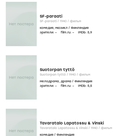
SF-paraati
SF-paraati /
1940
/
фильм
комедия
,
мюзикл
/
Финляндия
зрители:
–
film.ru:
–
IMDb:
5
,9
Suotorpan tyttö
Suotorpan tyttö /
1940
/
фильм
мелодрама
,
драма
/
Финляндия
зрители:
–
film.ru:
–
IMDb:
5
,5
Tavaratalo Lapatossu & Vinski
Tavaratalo Lapatossu & Vinski /
1940
/
фильм
комедия
/
Финляндия