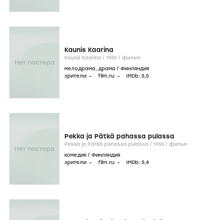
Kaunis Kaarina
Kaunis Kaarina /
1955
/
фильм
мелодрама
,
драма
/
Финляндия
зрители:
–
film.ru:
–
IMDb:
5
,5
Pekka ja Pätkä pahassa pulassa
Pekka ja Pätkä pahassa pulassa /
1955
/
фильм
комедия
/
Финляндия
зрители:
–
film.ru:
–
IMDb:
5
,4