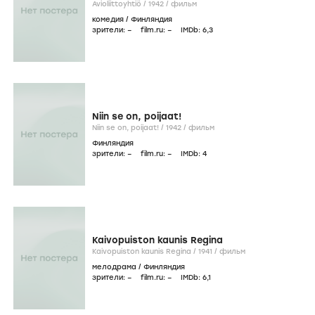
Avioliittoyhtiö /
1942
/
фильм
комедия
/
Финляндия
зрители:
–
film.ru:
–
IMDb:
6
,3
Niin se on, poijaat!
Niin se on, poijaat! /
1942
/
фильм
Финляндия
зрители:
–
film.ru:
–
IMDb:
4
Kaivopuiston kaunis Regina
Kaivopuiston kaunis Regina /
1941
/
фильм
мелодрама
/
Финляндия
зрители:
–
film.ru:
–
IMDb:
6
,1