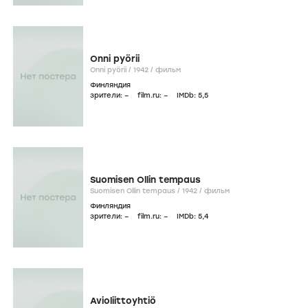
Onni pyörii
Onni pyörii /
1942
/
фильм
Финляндия
зрители:
–
film.ru:
–
IMDb:
5
,5
Suomisen Ollin tempaus
Suomisen Ollin tempaus /
1942
/
фильм
Финляндия
зрители:
–
film.ru:
–
IMDb:
5
,4
Avioliittoyhtiö