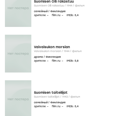
Suomisen Olli rakastuu
Suomisen Olli rakastuu /
1944
/
фильм
семейный
/
Финляндия
зрители:
–
film.ru:
–
IMDb:
5
,4
Vaivaisukon morsian
Vaivaisukon morsian /
1944
/
фильм
драма
/
Финляндия
зрители:
–
film.ru:
–
IMDb:
5
,8
Suomisen taiteilijat
Suomisen taiteilijat /
1943
/
фильм
семейный
/
Финляндия
зрители:
–
film.ru:
–
IMDb:
5
,4