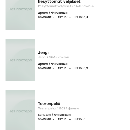
Kesyttömät veljekset
Kesyttömät veljekset /
1969
/
фильм
драма
/
Финляндия
зрители:
–
film.ru:
–
IMDb:
6
,4
Jengi
Jengi /
1963
/
фильм
драма
/
Финляндия
зрители:
–
film.ru:
–
IMDb:
5
,9
Teerenpeliä
Teerenpeliä /
1963
/
фильм
комедия
/
Финляндия
зрители:
–
film.ru:
–
IMDb:
5