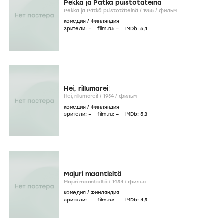
Pekka ja Pätkä puistotäteinä
Pekka ja Pätkä puistotäteinä /
1955
/
фильм
комедия
/
Финляндия
зрители:
–
film.ru:
–
IMDb:
5
,4
Hei, rillumarei!
Hei, rillumarei! /
1954
/
фильм
комедия
/
Финляндия
зрители:
–
film.ru:
–
IMDb:
5
,8
Majuri maantieltä
Majuri maantieltä /
1954
/
фильм
комедия
/
Финляндия
зрители:
–
film.ru:
–
IMDb:
4
,5