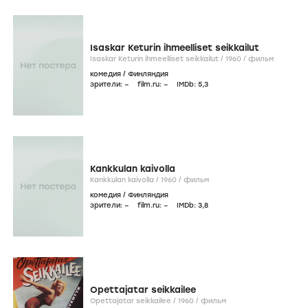
Isaskar Keturin ihmeelliset seikkailut
Isaskar Keturin ihmeelliset seikkailut /
1960
/
фильм
комедия
/
Финляндия
зрители:
–
film.ru:
–
IMDb:
5
,3
Kankkulan kaivolla
Kankkulan kaivolla /
1960
/
фильм
комедия
/
Финляндия
зрители:
–
film.ru:
–
IMDb:
3
,8
Opettajatar seikkailee
Opettajatar seikkailee /
1960
/
фильм