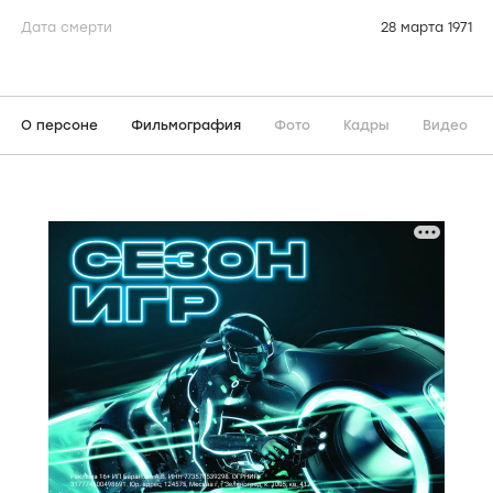
Дата смерти
28 марта 1971
О персоне
Фильмография
Фото
Кадры
Видео