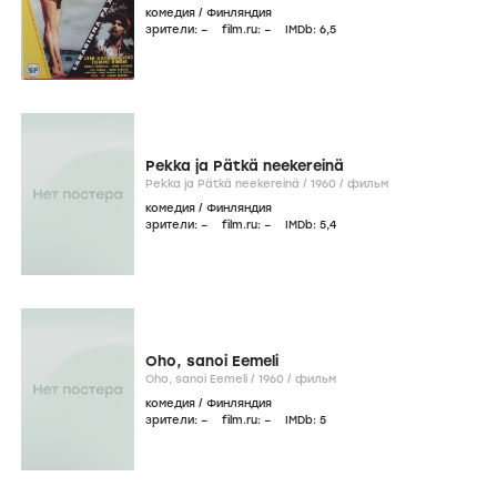
комедия
/
Финляндия
зрители:
–
film.ru:
–
IMDb:
6
,5
Pekka ja Pätkä neekereinä
Pekka ja Pätkä neekereinä /
1960
/
фильм
комедия
/
Финляндия
зрители:
–
film.ru:
–
IMDb:
5
,4
Oho, sanoi Eemeli
Oho, sanoi Eemeli /
1960
/
фильм
комедия
/
Финляндия
зрители:
–
film.ru:
–
IMDb:
5