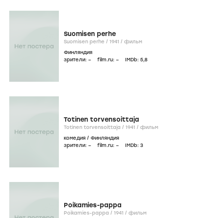
Suomisen perhe
Suomisen perhe /
1941
/
фильм
Финляндия
зрители:
–
film.ru:
–
IMDb:
5
,8
Totinen torvensoittaja
Totinen torvensoittaja /
1941
/
фильм
комедия
/
Финляндия
зрители:
–
film.ru:
–
IMDb:
3
Poikamies-pappa
Poikamies-pappa /
1941
/
фильм