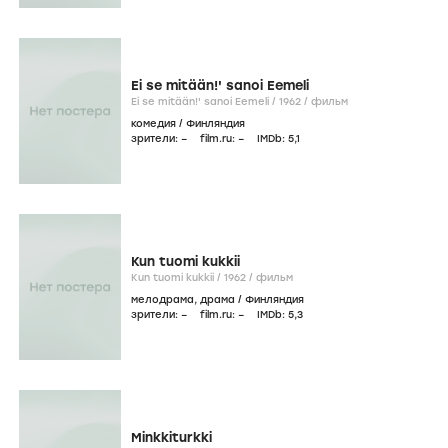
Ei se mitään!' sanoi Eemeli
Ei se mitään!' sanoi Eemeli /
1962
/
фильм
комедия
/
Финляндия
зрители:
–
film.ru:
–
IMDb:
5
,1
Kun tuomi kukkii
Kun tuomi kukkii /
1962
/
фильм
мелодрама
,
драма
/
Финляндия
зрители:
–
film.ru:
–
IMDb:
5
,3
Minkkiturkki