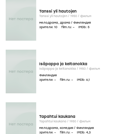
Tanssi yli hautojen
Tanssi yli hautojen /
1950
/
фильм
мелодрама
,
драма
/
Финляндия
зрители:
10
film.ru:
–
IMDb:
5
Isäpappa ja keltanokka
Isäpappa ja keltanokka /
1950
/
фильм
Финляндия
зрители:
–
film.ru:
–
IMDb:
6
,1
Tapahtui kaukana
Tapahtui kaukana /
1950
/
фильм
мелодрама
,
комедия
/
Финляндия
зрители:
–
film.ru:
–
IMDb:
4
,3