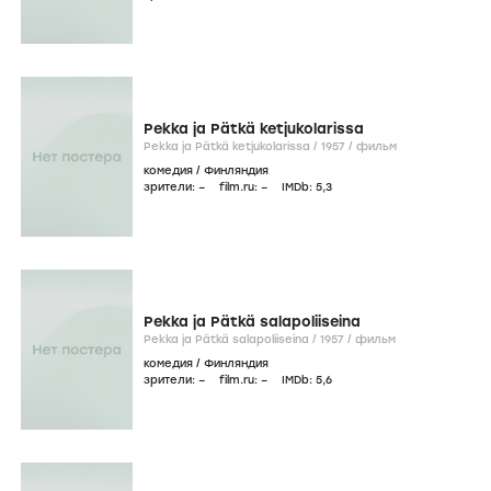
Pekka ja Pätkä ketjukolarissa
Pekka ja Pätkä ketjukolarissa /
1957
/
фильм
комедия
/
Финляндия
зрители:
–
film.ru:
–
IMDb:
5
,3
Pekka ja Pätkä salapoliiseina
Pekka ja Pätkä salapoliiseina /
1957
/
фильм
комедия
/
Финляндия
зрители:
–
film.ru:
–
IMDb:
5
,6