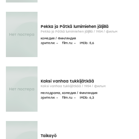
Pekka ja Pätkä lumimiehen jäljillä
Pekka ja Pätkä lumimiehen jäljillä /
1954
/
фильм
комедия
/
Финляндия
зрители:
–
film.ru:
–
IMDb:
5
,6
Kaksi vanhaa tukkijätkää
Kaksi vanhaa tukkijätkää /
1954
/
фильм
мелодрама
,
комедия
/
Финляндия
зрители:
–
film.ru:
–
IMDb:
6
,3
Taikayö