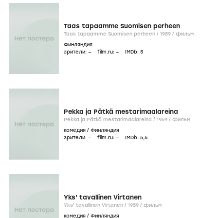
Taas tapaamme Suomisen perheen
Taas tapaamme Suomisen perheen /
1959
/
фильм
Финляндия
зрители:
–
film.ru:
–
IMDb:
5
Pekka ja Pätkä mestarimaalareina
Pekka ja Pätkä mestarimaalareina /
1959
/
фильм
комедия
/
Финляндия
зрители:
–
film.ru:
–
IMDb:
5
,5
Yks' tavallinen Virtanen
Yks' tavallinen Virtanen /
1959
/
фильм
комедия
/
Финляндия