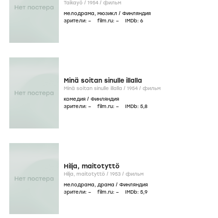
Taikayö /
1954
/
фильм
мелодрама
,
мюзикл
/
Финляндия
зрители:
–
film.ru:
–
IMDb:
6
Minä soitan sinulle illalla
Minä soitan sinulle illalla /
1954
/
фильм
комедия
/
Финляндия
зрители:
–
film.ru:
–
IMDb:
5
,8
Hilja, maitotyttö
Hilja, maitotyttö /
1953
/
фильм
мелодрама
,
драма
/
Финляндия
зрители:
–
film.ru:
–
IMDb:
5
,9