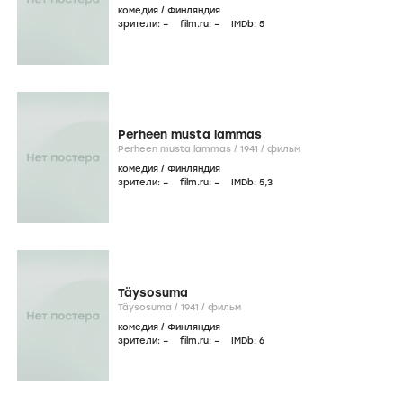
комедия
/
Финляндия
зрители:
–
film.ru:
–
IMDb:
5
Perheen musta lammas
Perheen musta lammas /
1941
/
фильм
комедия
/
Финляндия
зрители:
–
film.ru:
–
IMDb:
5
,3
Täysosuma
Täysosuma /
1941
/
фильм
комедия
/
Финляндия
зрители:
–
film.ru:
–
IMDb:
6