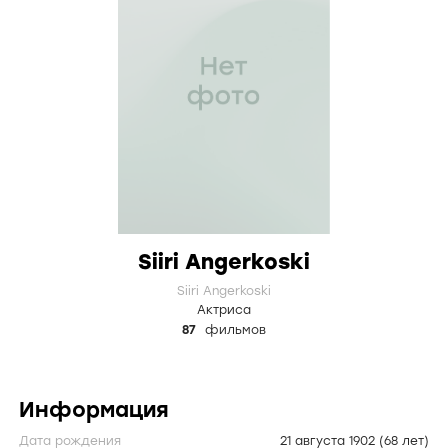
Siiri Angerkoski
Siiri Angerkoski
Актриса
87
фильмов
Информация
Дата рождения
21 августа 1902
(68 лет)