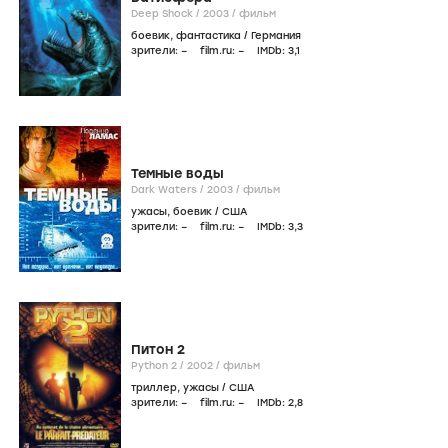
Deep Shock /
2003
/
фильм
боевик
,
фантастика
/
Германия
зрители:
–
film.ru:
–
IMDb:
3
,1
Темные воды
Dark Waters /
2003
/
фильм
ужасы
,
боевик
/
США
зрители:
–
film.ru:
–
IMDb:
3
,3
Питон 2
Python 2 /
2002
/
фильм
триллер
,
ужасы
/
США
зрители:
–
film.ru:
–
IMDb:
2
,8