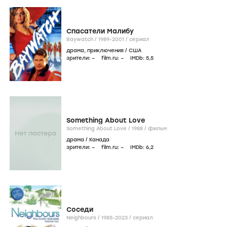
Спасатели Малибу
Baywatch /
1989-2001
/
сериал
драма
,
приключения
/
США
зрители:
–
film.ru:
–
IMDb:
5
,5
Something About Love
Something About Love /
1988
/
фильм
драма
/
Канада
зрители:
–
film.ru:
–
IMDb:
6
,2
Соседи
Neighbours /
1985-2023
/
сериал