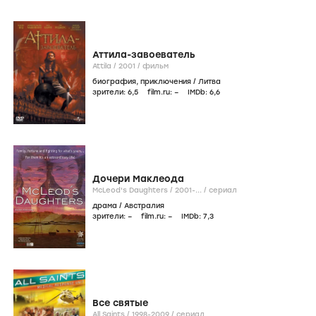
Аттила-завоеватель
Attila /
2001
/
фильм
биография
,
приключения
/
Литва
зрители:
6
,5
film.ru:
–
IMDb:
6
,6
Дочери Маклеода
McLeod's Daughters /
2001-...
/
сериал
драма
/
Австралия
зрители:
–
film.ru:
–
IMDb:
7
,3
Все святые
All Saints /
1998-2009
/
сериал