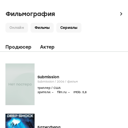
Фильмография
icon
Онлайн
Фильмы
Сериалы
Продюсер
Актер
Submission
Submission /
2006
/
фильм
триллер
/
США
зрители:
–
film.ru:
–
IMDb:
5
,8
Батисфера