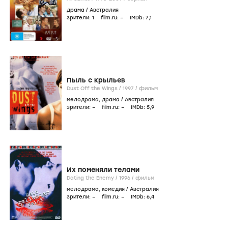
драма
/
Австралия
зрители:
1
film.ru:
–
IMDb:
7
,1
Пыль с крыльев
Dust Off the Wings /
1997
/
фильм
мелодрама
,
драма
/
Австралия
зрители:
–
film.ru:
–
IMDb:
5
,9
Их поменяли телами
Dating the Enemy /
1996
/
фильм
мелодрама
,
комедия
/
Австралия
зрители:
–
film.ru:
–
IMDb:
6
,4