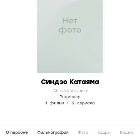
Синдзо Катаяма
Shinzô Katayama
Режиссер
1
фильм
2
сериала
О персоне
Фильмография
Фото
Кадры
Видео