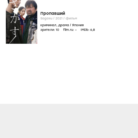
Пропавший
Sagasu /
2021
/
фильм
криминал
,
драма
/
Япония
зрители:
10
film.ru:
–
IMDb:
6
,8