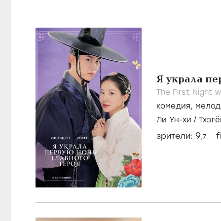
Я украла пе
The First Night 
комедия
,
мелод
Ли Ун-хи
/
Тхэгё
9
зрители:
f
,7