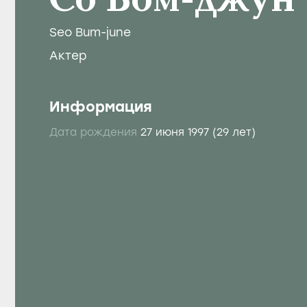
Со Бом-джун
Seo Bum-june
Актер
Информация
Дата рождения
27 июня 1997
(29 лет)