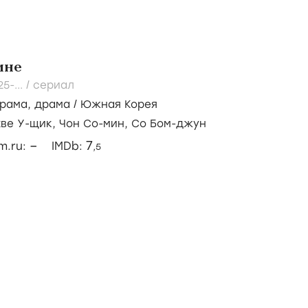
мне
5-...
/
сериал
рама
,
драма
/
Южная Корея
хве У-щик,
Чон Со-мин,
Со Бом-джун
–
7
lm.ru:
IMDb:
,5