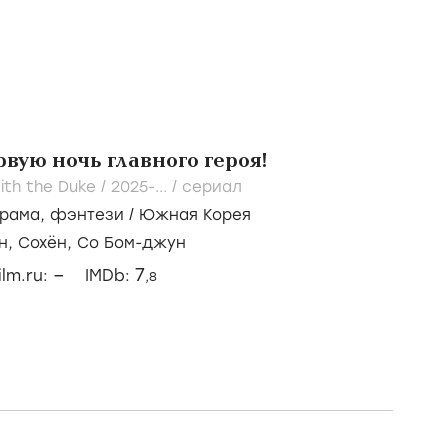
рвую ночь главного героя!
with the Duke /
2025-...
/
сериал
рама
,
фэнтези
/
Южная Корея
н,
Сохён,
Со Бом-джун
–
7
ilm.ru:
IMDb:
,8