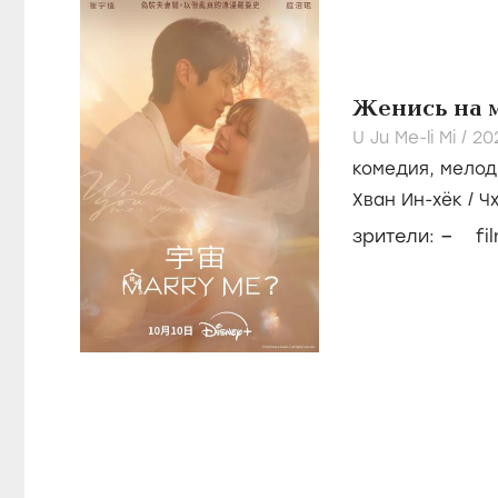
Женись на 
U Ju Me-li Mi /
202
комедия
,
мелод
Хван Ин-хёк
/
Ч
–
зрители:
fi