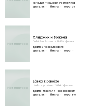
комедия
/
Чешская Республика
зрители:
–
film.ru:
–
IMDb:
3
,1
Олдржих и Божена
Oldrich a Bozena /
1985
/
фильм
драма
/
Чехословакия
зрители:
–
film.ru:
–
IMDb:
–
Láska z pasáze
Láska z pasáze /
1984
/
фильм
драма
,
мюзикл
/
Чехословакия
зрители:
–
film.ru:
–
IMDb:
6
,5