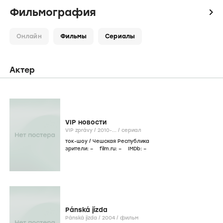
Фильмография
icon
Онлайн
Фильмы
Сериалы
Актер
VIP новости
VIP zprávy /
2010-...
/
сериал
ток-шоу
/
Чешская Республика
зрители:
–
film.ru:
–
IMDb:
–
Pánská jízda
Pánská jízda /
2004
/
фильм