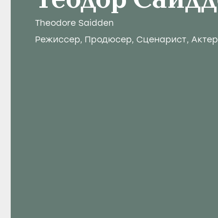
Теодор Саид
Theodore Saidden
Режиссер
,
Продюсер
,
Сценарист
,
Актер