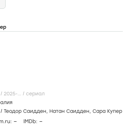
тер
 /
2025-...
/
сериал
ралия
/
Теодор Саидден,
Натан Саидден,
Сара Купер
–
–
lm.ru:
IMDb: