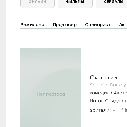
ОНЛАЙН
ФИЛЬМЫ
СЕРИАЛЫ
Режиссер
Продюсер
Сценарист
Ак
Сын осла
Son of a Donkey
комедия
/
Авст
Натан Саидден
–
зрители:
fi