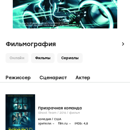
Фильмография
icon
Онлайн
Фильмы
Сериалы
Режиссер
Сценарист
Актер
Призрачная команда
Ghost Team /
2016
/
фильм
комедия
/
США
зрители:
–
film.ru:
–
IMDb:
4
,8