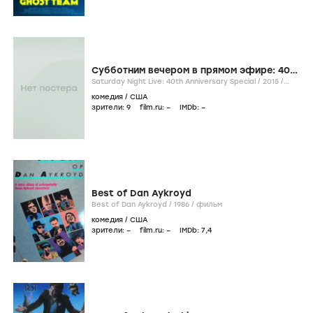
Субботним вечером в прямом эфире: 40
лет в эфире
Saturday Night Live: 40th Anniversary Special /
2015
/
фильм
комедия
/
США
зрители:
9
film.ru:
–
IMDb:
–
Best of Dan Aykroyd
Best of Dan Aykroyd /
1986
/
фильм
комедия
/
США
зрители:
–
film.ru:
–
IMDb:
7
,4