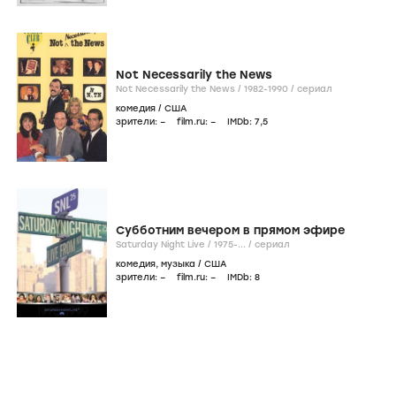
Not Necessarily the News
Not Necessarily the News /
1982-1990
/
сериал
комедия
/
США
зрители:
–
film.ru:
–
IMDb:
7
,5
Субботним вечером в прямом эфире
Saturday Night Live /
1975-...
/
сериал
комедия
,
музыка
/
США
зрители:
–
film.ru:
–
IMDb:
8