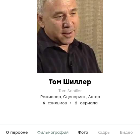
Том Шиллер
Tom Schiller
Режиссер
,
Сценарист
,
Актер
6
фильмов
2
сериала
О персоне
Фильмография
Фото
Кадры
Видео