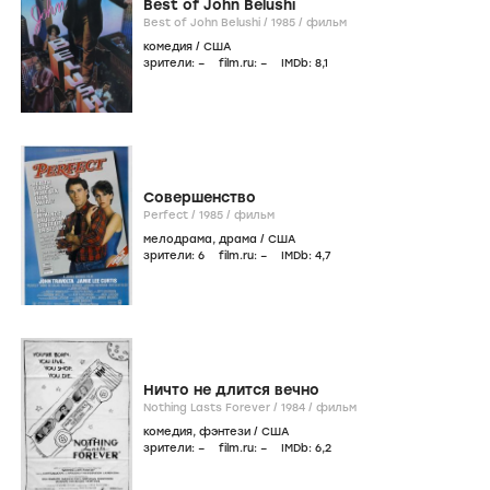
Best of John Belushi
Best of John Belushi /
1985
/
фильм
комедия
/
США
зрители:
–
film.ru:
–
IMDb:
8
,1
Совершенство
Perfect /
1985
/
фильм
мелодрама
,
драма
/
США
зрители:
6
film.ru:
–
IMDb:
4
,7
Ничто не длится вечно
Nothing Lasts Forever /
1984
/
фильм
комедия
,
фэнтези
/
США
зрители:
–
film.ru:
–
IMDb:
6
,2