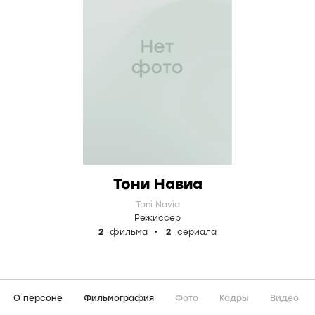
Тони Навиа
Toni Navia
Режиссер
2
фильма
2
сериала
О персоне
Фильмография
Фото
Кадры
Видео