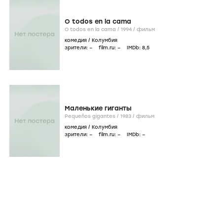
O todos en la cama
O todos en la cama /
1994
/
фильм
комедия
/
Колумбия
зрители:
–
film.ru:
–
IMDb:
8
,5
Маленькие гиганты
Pequeños gigantes /
1983
/
фильм
комедия
/
Колумбия
зрители:
–
film.ru:
–
IMDb:
–