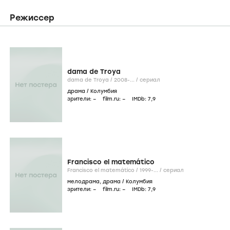
Режиссер
dama de Troya
dama de Troya /
2008-...
/
сериал
драма
/
Колумбия
зрители:
–
film.ru:
–
IMDb:
7
,9
Francisco el matemático
Francisco el matemático /
1999-...
/
сериал
мелодрама
,
драма
/
Колумбия
зрители:
–
film.ru:
–
IMDb:
7
,9