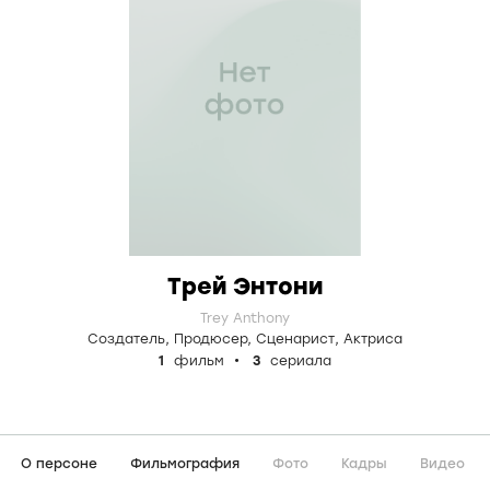
Трей Энтони
Trey Anthony
Создатель
,
Продюсер
,
Сценарист
,
Актриса
1
фильм
3
сериала
О персоне
Фильмография
Фото
Кадры
Видео