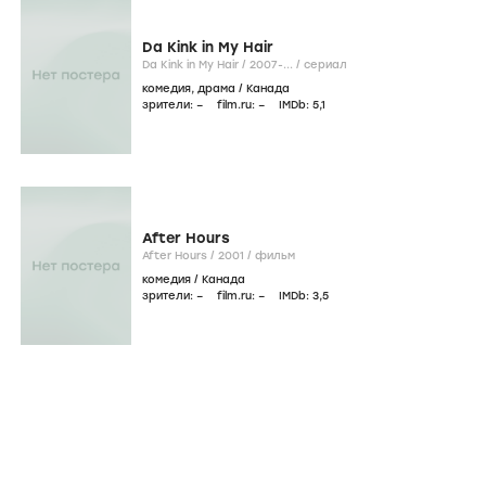
Da Kink in My Hair
Da Kink in My Hair /
2007-...
/
сериал
комедия
,
драма
/
Канада
зрители:
–
film.ru:
–
IMDb:
5
,1
After Hours
After Hours /
2001
/
фильм
комедия
/
Канада
зрители:
–
film.ru:
–
IMDb:
3
,5