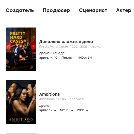
Создатель
Продюсер
Сценарист
Актер
Довольно сложные дела
Pretty Hard Cases /
2021-2023
/
сериал
драма
/
Канада
зрители:
10
film.ru:
–
IMDb:
6
,9
Ambitions
Ambitions /
2019-...
/
сериал
драма
зрители:
–
film.ru:
–
IMDb:
–