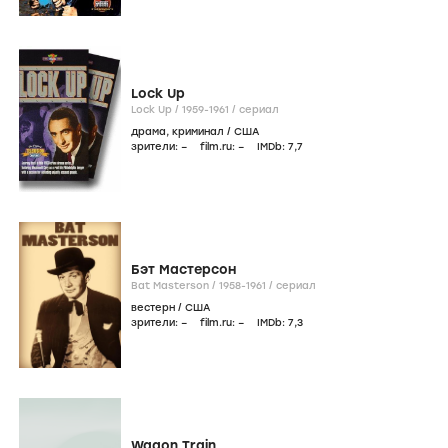
Lock Up
Lock Up /
1959-1961
/
сериал
драма
,
криминал
/
США
зрители:
–
film.ru:
–
IMDb:
7
,7
Бэт Мастерсон
Bat Masterson /
1958-1961
/
сериал
вестерн
/
США
зрители:
–
film.ru:
–
IMDb:
7
,3
Wagon Train