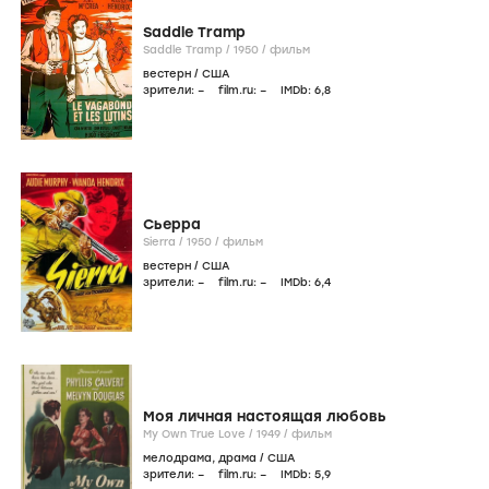
Saddle Tramp
Saddle Tramp /
1950
/
фильм
вестерн
/
США
зрители:
–
film.ru:
–
IMDb:
6
,8
Сьерра
Sierra /
1950
/
фильм
вестерн
/
США
зрители:
–
film.ru:
–
IMDb:
6
,4
Моя личная настоящая любовь
My Own True Love /
1949
/
фильм
мелодрама
,
драма
/
США
зрители:
–
film.ru:
–
IMDb:
5
,9