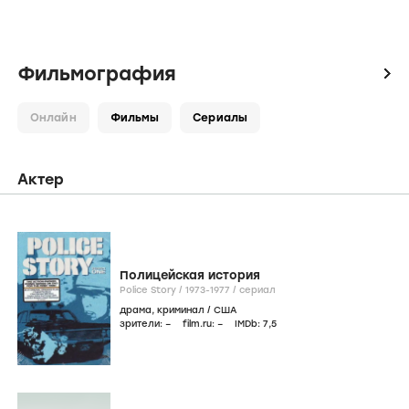
Фильмография
icon
Онлайн
Фильмы
Сериалы
Актер
Полицейская история
Police Story /
1973-1977
/
сериал
драма
,
криминал
/
США
зрители:
–
film.ru:
–
IMDb:
7
,5