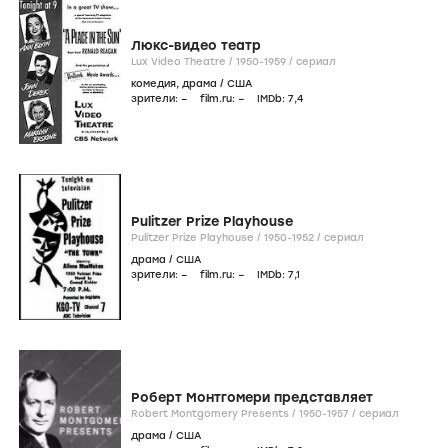
Люкс-видео театр
Lux Video Theatre /
1950-1959
/
сериал
комедия
,
драма
/
США
зрители:
–
film.ru:
–
IMDb:
7
,4
Pulitzer Prize Playhouse
Pulitzer Prize Playhouse /
1950-1952
/
сериал
драма
/
США
зрители:
–
film.ru:
–
IMDb:
7
,1
Роберт Монтгомери представляет
Robert Montgomery Presents /
1950-1957
/
сериал
драма
/
США