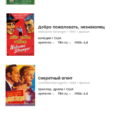
Добро пожаловать, незнакомец
Welcome Stranger /
1947
/
фильм
комедия
/
США
зрители:
–
film.ru:
–
IMDb:
6
,8
Секретный агент
Confidential Agent /
1945
/
фильм
триллер
,
драма
/
США
зрители:
–
film.ru:
–
IMDb:
6
,5