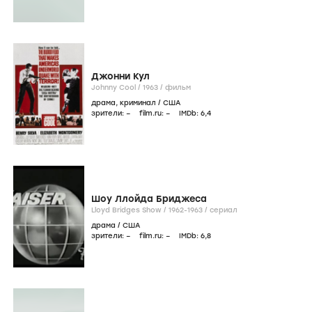
Джонни Кул
Johnny Cool /
1963
/
фильм
драма
,
криминал
/
США
зрители:
–
film.ru:
–
IMDb:
6
,4
Шоу Ллойда Бриджеса
Lloyd Bridges Show /
1962-1963
/
сериал
драма
/
США
зрители:
–
film.ru:
–
IMDb:
6
,8