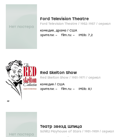
Ford Television Theatre
Ford Television Theatre /
1952-1957
/
сериал
комедия
,
драма
/
США
зрители:
–
film.ru:
–
IMDb:
7
,2
Red Skelton Show
Red Skelton Show /
1951-1971
/
сериал
комедия
/
США
зрители:
–
film.ru:
–
IMDb:
8
,1
Театр звезд Шпица
Schlitz Playhouse of Stars /
1951-1959
/
сериал