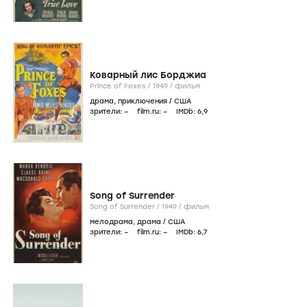
Коварный лис Борджиа
Prince of Foxes /
1949
/
фильм
драма
,
приключения
/
США
зрители:
–
film.ru:
–
IMDb:
6
,9
Song of Surrender
Song of Surrender /
1949
/
фильм
мелодрама
,
драма
/
США
зрители:
–
film.ru:
–
IMDb:
6
,7