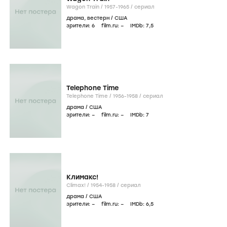
Wagon Train /
1957-1965
/
сериал
драма
,
вестерн
/
США
зрители:
6
film.ru:
–
IMDb:
7
,5
Telephone Time
Telephone Time /
1956-1958
/
сериал
драма
/
США
зрители:
–
film.ru:
–
IMDb:
7
Климакс!
Climax! /
1954-1958
/
сериал
драма
/
США
зрители:
–
film.ru:
–
IMDb:
6
,5