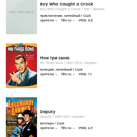
Boy Who Caught a Crook
Boy Who Caught a Crook /
1961
/
фильм
приключения
,
семейный
/
США
зрители:
–
film.ru:
–
IMDb:
5
,5
Мои три сына
My Three Sons /
1960-1972
/
сериал
комедия
,
семейный
/
США
зрители:
–
film.ru:
–
IMDb:
7
,1
Deputy
Deputy /
1959-1961
/
сериал
вестерн
/
США
зрители:
–
film.ru:
–
IMDb:
6
,9