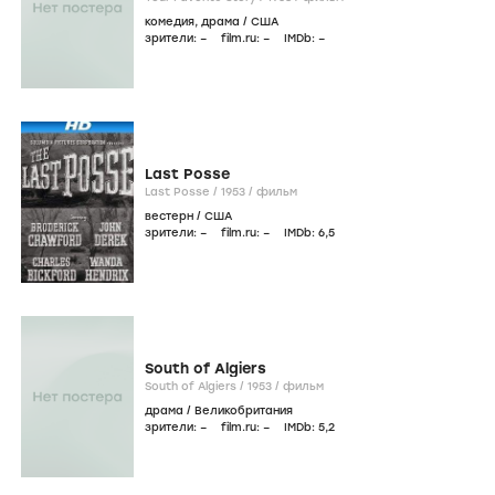
комедия
,
драма
/
США
зрители:
–
film.ru:
–
IMDb:
–
Last Posse
Last Posse /
1953
/
фильм
вестерн
/
США
зрители:
–
film.ru:
–
IMDb:
6
,5
South of Algiers
South of Algiers /
1953
/
фильм
драма
/
Великобритания
зрители:
–
film.ru:
–
IMDb:
5
,2