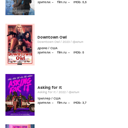
зрители:
–
film.ru:
–
IMDb:
5
,5
Downtown Owl
Downtown Owl /
2023
/
фильм
драма
/
США
зрители:
–
film.ru:
–
IMDb:
5
Asking for It
Asking for It /
2022
/
фильм
триллер
/
США
зрители:
–
film.ru:
–
IMDb:
3
,7