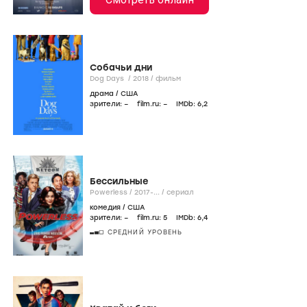
Собачьи дни
Dog Days /
2018
/
фильм
драма
/
США
зрители:
–
film.ru:
–
IMDb:
6
,2
Бессильные
Powerless /
2017-...
/
сериал
комедия
/
США
зрители:
–
film.ru:
5
IMDb:
6
,4
СРЕДНИЙ УРОВЕНЬ