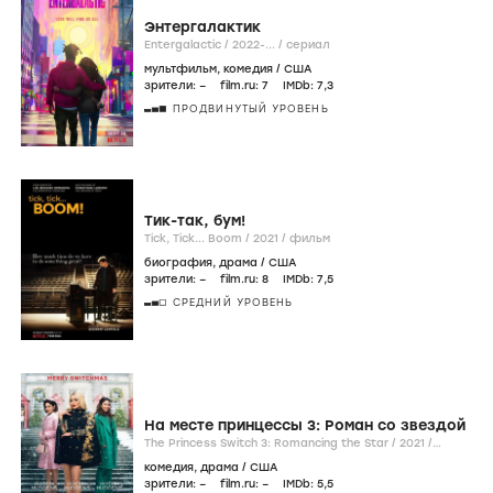
Энтергалактик
Entergalactic /
2022-...
/
сериал
мультфильм
,
комедия
/
США
зрители:
–
film.ru:
7
IMDb:
7
,3
ПРОДВИНУТЫЙ УРОВЕНЬ
Тик-так, бум!
Tick, Tick... Boom /
2021
/
фильм
биография
,
драма
/
США
зрители:
–
film.ru:
8
IMDb:
7
,5
СРЕДНИЙ УРОВЕНЬ
На месте принцессы 3: Роман со звездой
The Princess Switch 3: Romancing the Star /
2021
/
фильм
комедия
,
драма
/
США
зрители:
–
film.ru:
–
IMDb:
5
,5