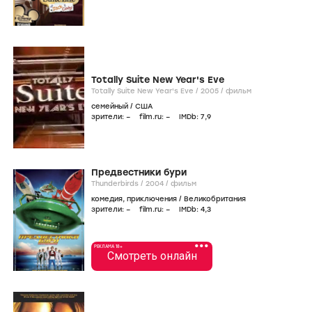
Totally Suite New Year's Eve
Totally Suite New Year's Eve /
2005
/
фильм
семейный
/
США
зрители:
–
film.ru:
–
IMDb:
7
,9
Предвестники бури
Thunderbirds /
2004
/
фильм
комедия
,
приключения
/
Великобритания
зрители:
–
film.ru:
–
IMDb:
4
,3
•••
РЕКЛАМА 18+
Смотреть онлайн