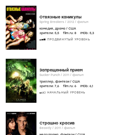
Отвязные каникулы
Spring Breakers /
2012
/
фильм
комедия
,
драма
/
США
зрители:
5
,5
film.ru:
8
IMDb:
5
,3
ПРОДВИНУТЫЙ УРОВЕНЬ
Запрещенный прием
Sucker Punch /
2011
/
фильм
триллер
,
фэнтези
/
США
зрители:
7
,6
film.ru:
6
IMDb:
6
,1
НАЧАЛЬНЫЙ УРОВЕНЬ
Страшно красив
Beastly /
2011
/
фильм
мелодрама
,
фэнтези
/
США