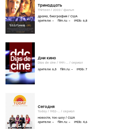
Тринадцать
Thirteen /
2003
/
фильм
драма
,
биография
/
США
зрители:
–
film.ru:
–
IMDb:
6
,8
Дни кино
Días de cine /
1991-...
/
сериал
зрители:
6
,5
film.ru:
–
IMDb:
7
Сегодня
Today /
1952-...
/
сериал
новости
,
ток-шоу
/
США
зрители:
–
film.ru:
–
IMDb:
4
,6