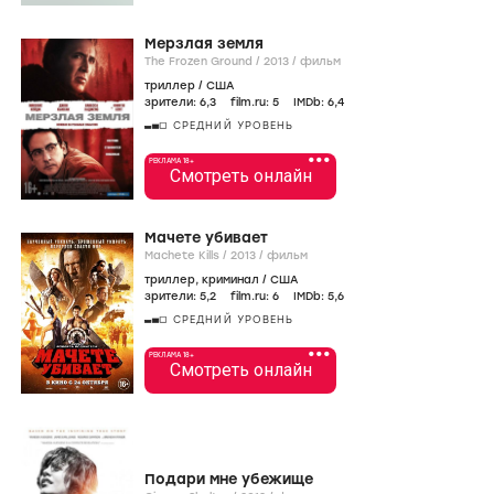
Мерзлая земля
The Frozen Ground /
2013
/
фильм
триллер
/
США
зрители:
6
,3
film.ru:
5
IMDb:
6
,4
СРЕДНИЙ УРОВЕНЬ
•••
РЕКЛАМА 18+
Смотреть онлайн
Мачете убивает
Machete Kills /
2013
/
фильм
триллер
,
криминал
/
США
зрители:
5
,2
film.ru:
6
IMDb:
5
,6
СРЕДНИЙ УРОВЕНЬ
•••
РЕКЛАМА 18+
Смотреть онлайн
Подари мне убежище