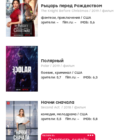
Рыцарь перед Рождеством
The Knight Before Christmas /
2019
/
фильм
фэнтези
,
приключения
/
США
зрители:
–
film.ru:
–
IMDb:
5
,6
Полярный
Polar /
2019
/
фильм
боевик
,
криминал
/
США
зрители:
5
,7
film.ru:
–
IMDb:
6
,3
Начни сначала
Second Act /
2018
/
фильм
комедия
,
мелодрама
/
США
зрители:
5
,5
film.ru:
–
IMDb:
5
,8
•••
РЕКЛАМА 18+
Смотреть онлайн