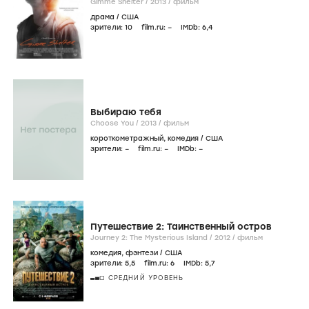
Gimme Shelter /
2013
/
фильм
драма
/
США
зрители:
10
film.ru:
–
IMDb:
6
,4
Выбираю тебя
Choose You /
2013
/
фильм
короткометражный
,
комедия
/
США
зрители:
–
film.ru:
–
IMDb:
–
Путешествие 2: Таинственный остров
Journey 2: The Mysterious Island /
2012
/
фильм
комедия
,
фэнтези
/
США
зрители:
5
,5
film.ru:
6
IMDb:
5
,7
СРЕДНИЙ УРОВЕНЬ