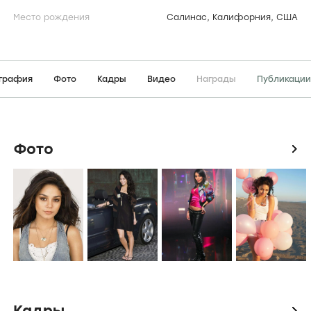
Место рождения
Салинас, Калифорния, США
графия
Фото
Кадры
Видео
Награды
Публикации
Фото
icon
Кадры
icon