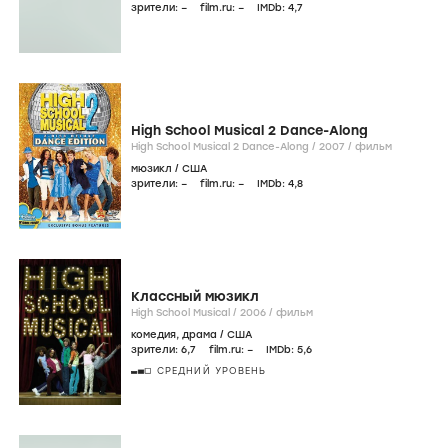
зрители:
–
film.ru:
–
IMDb:
4
,7
High School Musical 2 Dance-Along
High School Musical 2 Dance-Along /
2007
/
фильм
мюзикл
/
США
зрители:
–
film.ru:
–
IMDb:
4
,8
Классный мюзикл
High School Musical /
2006
/
фильм
комедия
,
драма
/
США
зрители:
6
,7
film.ru:
–
IMDb:
5
,6
СРЕДНИЙ УРОВЕНЬ