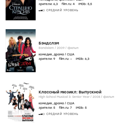
зрители:
6
,3
film.ru:
4
IMDb:
5
,5
СРЕДНИЙ УРОВЕНЬ
Бэндслэм
Bandslam /
2009
/
фильм
комедия
,
драма
/
США
зрители:
9
film.ru:
–
IMDb:
6
,3
Классный мюзикл: Выпускной
High School Musical 3: Senior Year /
2008
/
фильм
комедия
,
драма
/
США
зрители:
5
film.ru:
7
IMDb:
5
СРЕДНИЙ УРОВЕНЬ