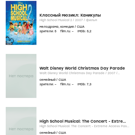
Классный мюзикл: Каникулы
High School Musical 2 /
2007
/
фильм
мелодрама
,
комедия
/
США
зрители:
5
film.ru:
–
IMDb:
5
,2
Walt Disney World Christmas Day Parade
Walt Disney World Christmas Day Parade /
2007
/
фильм
семейный
/
США
зрители:
–
film.ru:
–
IMDb:
7
,3
High School Musical: The Concert - Extreme
Access Pass
High School Musical: The Concert - Extreme Access Pass
/
2007
/
фильм
семейный
/
США