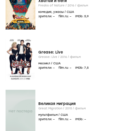
Хватай и беги
Freaks of Nature /
2016
/
фильм
комедия
,
ужасы
/
США
зрители:
–
film.ru:
–
IMDb:
5
,9
Grease: Live
Grease: Live /
2016
/
фильм
мюзикл
/
США
зрители:
–
film.ru:
–
IMDb:
7
,5
Великая миграция
Great Migration /
2015
/
фильм
мультфильм
/
США
зрители:
–
film.ru:
–
IMDb:
–