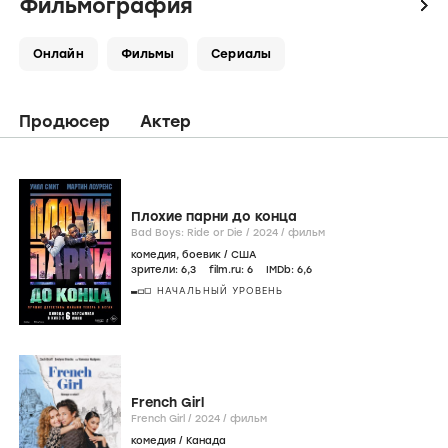
Фильмография
icon
Онлайн
Фильмы
Сериалы
Продюсер
Актер
Плохие парни до конца
Bad Boys: Ride or Die /
2024
/
фильм
комедия
,
боевик
/
США
зрители:
6
,3
film.ru:
6
IMDb:
6
,6
НАЧАЛЬНЫЙ УРОВЕНЬ
French Girl
French Girl /
2024
/
фильм
комедия
/
Канада