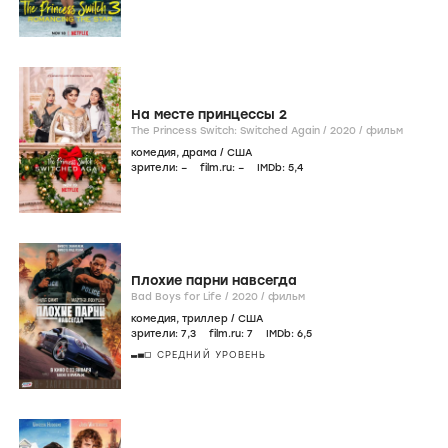
На месте принцессы 2
The Princess Switch: Switched Again /
2020
/
фильм
комедия
,
драма
/
США
зрители:
–
film.ru:
–
IMDb:
5
,4
Плохие парни навсегда
Bad Boys for Life /
2020
/
фильм
комедия
,
триллер
/
США
зрители:
7
,3
film.ru:
7
IMDb:
6
,5
СРЕДНИЙ УРОВЕНЬ