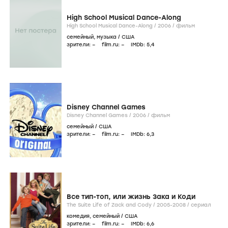
High School Musical Dance-Along
High School Musical Dance-Along /
2006
/
фильм
семейный
,
музыка
/
США
зрители:
–
film.ru:
–
IMDb:
5
,4
Disney Channel Games
Disney Channel Games /
2006
/
фильм
семейный
/
США
зрители:
–
film.ru:
–
IMDb:
6
,3
Все тип-топ, или жизнь Зака и Коди
The Suite Life of Zack and Cody /
2005-2008
/
сериал
комедия
,
семейный
/
США
зрители:
–
film.ru:
–
IMDb:
6
,6