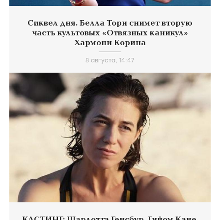
Сиквел дня. Белла Торн снимет вторую
часть культовых «Отвязных каникул»
Хармони Корина
8 августа, 14:47
КАСТИНГ: Шарлотта Генсбур, Гийом Кане,