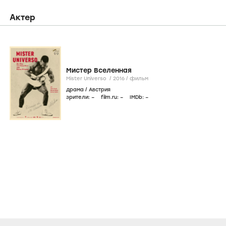
Актер
Мистер Вселенная
Mister Universo /
2016
/
фильм
драма
/
Австрия
зрители:
–
film.ru:
–
IMDb:
–