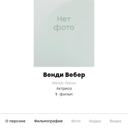
Венди Вебер
Wendy Weber
Актриса
1
фильм
О персоне
Фильмография
Фото
Кадры
Видео