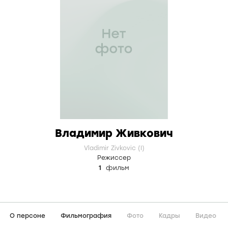
Владимир Живкович
Vladimir Zivkovic (I)
Режиссер
1
фильм
О персоне
Фильмография
Фото
Кадры
Видео