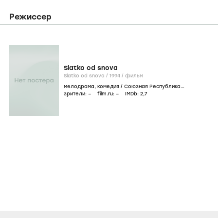
Режиссер
Slatko od snova
Slatko od snova /
1994
/
фильм
мелодрама
,
комедия
/
Союзная Республика
Югославия
зрители:
–
film.ru:
–
IMDb:
2
,7