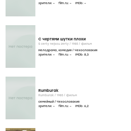
зрители:
–
film.ru:
–
IMDb:
–
С чертями шутки плохи
S certy nejsou zerty /
1985
/
фильм
мелодрама
,
комедия
/
Чехословакия
зрители:
–
film.ru:
–
IMDb:
8
,3
Rumburak
Rumburak /
1985
/
фильм
семейный
/
Чехословакия
зрители:
–
film.ru:
–
IMDb:
6
,2