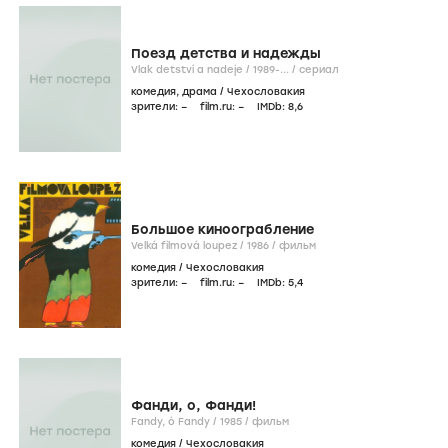
Поезд детства и надежды
Vlak detství a nadeje /
1989-...
/
сериал
комедия
,
драма
/
Чехословакия
зрители:
–
film.ru:
–
IMDb:
8
,6
Большое киноограбление
Velká filmová loupez /
1986
/
фильм
комедия
/
Чехословакия
зрители:
–
film.ru:
–
IMDb:
5
,4
Фанди, о, Фанди!
Fandy, ó Fandy /
1985
/
фильм
комедия
/
Чехословакия