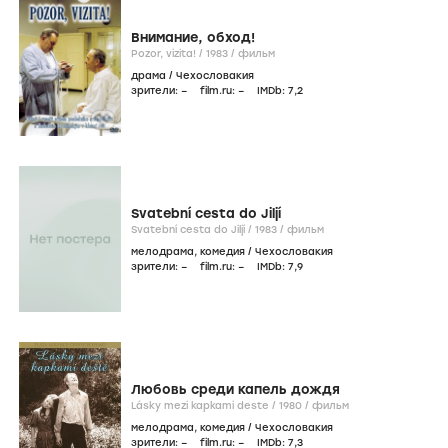
Внимание, обход!
Pozor, vizita! /
1983
/
фильм
драма
/
Чехословакия
зрители:
–
film.ru:
–
IMDb:
7
,2
Svatební cesta do Jiljí
Svatební cesta do Jiljí /
1983
/
фильм
мелодрама
,
комедия
/
Чехословакия
зрители:
–
film.ru:
–
IMDb:
7
,9
Любовь среди капель дождя
Lásky mezi kapkami deste /
1980
/
фильм
мелодрама
,
комедия
/
Чехословакия
зрители:
–
film.ru:
–
IMDb:
7
,3