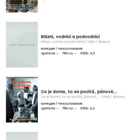
Blázni, vodníci a podvodníci
Blázni, vodníci a podvodníci /
1980
/
фильм
комедия
/
Чехословакия
зрители:
–
film.ru:
–
IMDb:
3
,9
Co je doma, to se pocítá, pánové...
Co je doma, to se pocítá, pánové... /
1980
/
фильм
комедия
/
Чехословакия
зрители:
–
film.ru:
–
IMDb:
6
,2