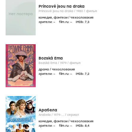
Princové jsou na draka
Princové jsou na draka /
1980
/
фильм
комедия
,
фэнтези
/
Чехословакия
зрители:
–
film.ru:
–
IMDb:
7
,3
Bozská Ema
Bozská Ema /
1979
/
фильм
драма
/
Чехословакия
зрители:
–
film.ru:
–
IMDb:
7
,2
Арабела
Arabela /
1979-...
/
сериал
комедия
,
фэнтези
/
Чехословакия
зрители:
–
film.ru:
–
IMDb:
8
,4