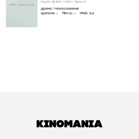
Vsude zijí lidé /
1960
/
фильм
драма
/
Чехословакия
зрители:
–
film.ru:
–
IMDb:
5
,6