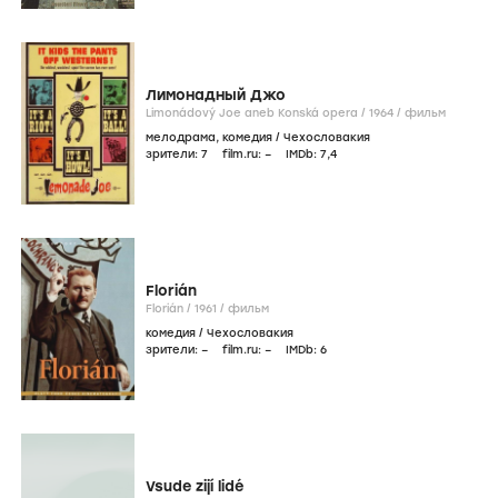
Лимонадный Джо
Limonádový Joe aneb Konská opera /
1964
/
фильм
мелодрама
,
комедия
/
Чехословакия
зрители:
7
film.ru:
–
IMDb:
7
,4
Florián
Florián /
1961
/
фильм
комедия
/
Чехословакия
зрители:
–
film.ru:
–
IMDb:
6
Vsude zijí lidé