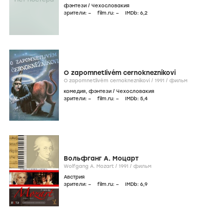
фэнтези
/
Чехословакия
зрители:
–
film.ru:
–
IMDb:
6
,2
O zapomnetlivém cernoknezníkovi
O zapomnetlivém cernoknezníkovi /
1991
/
фильм
комедия
,
фэнтези
/
Чехословакия
зрители:
–
film.ru:
–
IMDb:
5
,4
Вольфганг А. Моцарт
Wolfgang A. Mozart /
1991
/
фильм
Австрия
зрители:
–
film.ru:
–
IMDb:
6
,9