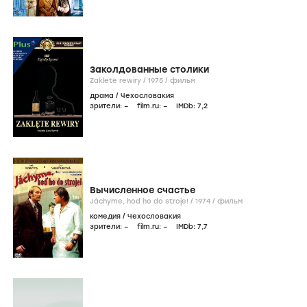
Заколдованные столики
Zaklete rewiry /
1975
/
фильм
драма
/
Чехословакия
зрители:
–
film.ru:
–
IMDb:
7
,2
Вычисленное счастье
Jáchyme, hod ho do stroje! /
1974
/
фильм
комедия
/
Чехословакия
зрители:
–
film.ru:
–
IMDb:
7
,7