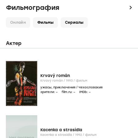
Фильмография
icon
Онлайн
Фильмы
Сериалы
Актер
Krvavý román
Krvavý román /
1993
/
фильм
ужасы
,
приключения
/
Чехословакия
зрители:
–
film.ru:
–
IMDb:
–
Kacenka a strasidla
Kacenka a strasidla /
1992
/
фильм