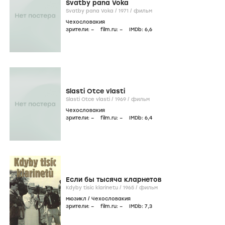
Svatby pana Voka
Svatby pana Voka /
1971
/
фильм
Чехословакия
зрители:
–
film.ru:
–
IMDb:
6
,6
Slasti Otce vlasti
Slasti Otce vlasti /
1969
/
фильм
Чехословакия
зрители:
–
film.ru:
–
IMDb:
6
,4
Если бы тысяча кларнетов
Kdyby tisíc klarinetu /
1965
/
фильм
мюзикл
/
Чехословакия
зрители:
–
film.ru:
–
IMDb:
7
,3