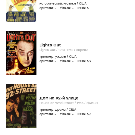
исторический
,
мюзикл
/
США
зрители:
–
film.ru:
–
IMDb:
6
Lights Out
Lights Out /
1946-1952
/
сериал
триллер
,
ужасы
/
США
зрители:
–
film.ru:
–
IMDb:
6
,9
Дом на 92-й улице
House on 92nd Street /
1945
/
фильм
триллер
,
драма
/
США
зрители:
–
film.ru:
–
IMDb:
6
,6