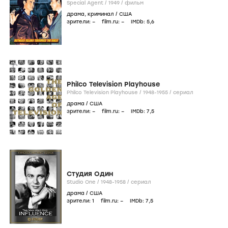
Special Agent /
1949
/
фильм
драма
,
криминал
/
США
зрители:
–
film.ru:
–
IMDb:
5
,6
Philco Television Playhouse
Philco Television Playhouse /
1948-1955
/
сериал
драма
/
США
зрители:
–
film.ru:
–
IMDb:
7
,5
Студия Один
Studio One /
1948-1958
/
сериал
драма
/
США
зрители:
1
film.ru:
–
IMDb:
7
,5