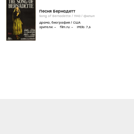
Песня Бернадетт
Song of Bernadette /
1943
/
фильм
драма
,
биография
/
США
зрители:
–
film.ru:
–
IMDb:
7
,6