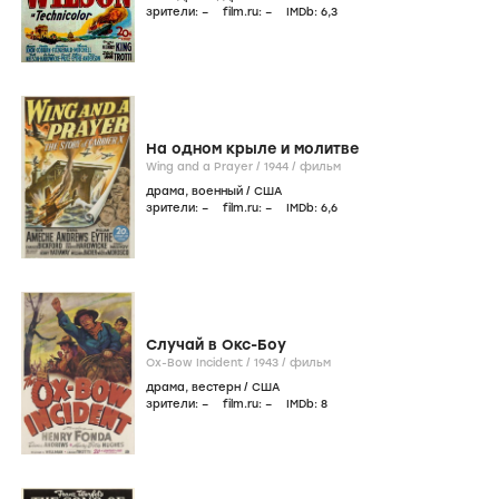
зрители:
–
film.ru:
–
IMDb:
6
,3
На одном крыле и молитве
Wing and a Prayer /
1944
/
фильм
драма
,
военный
/
США
зрители:
–
film.ru:
–
IMDb:
6
,6
Случай в Окс-Боу
Ox-Bow Incident /
1943
/
фильм
драма
,
вестерн
/
США
зрители:
–
film.ru:
–
IMDb:
8