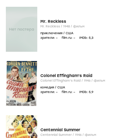
Mr. Reckless
Mr. Reckless /
1948
/
фильм
приключения
/
США
зрители:
–
film.ru:
–
IMDb:
5
,3
Colonel Effingham's Raid
Colonel Effingham's Raid /
1946
/
фильм
комедия
/
США
зрители:
–
film.ru:
–
IMDb:
5
,9
Centennial Summer
Centennial Summer /
1946
/
фильм