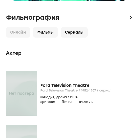
Фильмография
icon
Онлайн
Фильмы
Сериалы
Актер
Ford Television Theatre
Ford Television Theatre /
1952-1957
/
сериал
комедия
,
драма
/
США
зрители:
–
film.ru:
–
IMDb:
7
,2