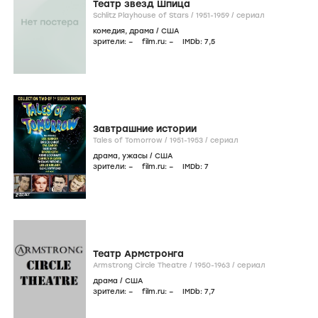
Театр звезд Шпица
Schlitz Playhouse of Stars /
1951-1959
/
сериал
комедия
,
драма
/
США
зрители:
–
film.ru:
–
IMDb:
7
,5
Завтрашние истории
Tales of Tomorrow /
1951-1953
/
сериал
драма
,
ужасы
/
США
зрители:
–
film.ru:
–
IMDb:
7
Театр Армстронга
Armstrong Circle Theatre /
1950-1963
/
сериал
драма
/
США
зрители:
–
film.ru:
–
IMDb:
7
,7