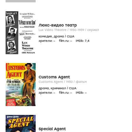
Люкс-видео театр
Lux Video Theatre /
1950-1959
/
сериал
комедия
,
драма
/
США
зрители:
–
film.ru:
–
IMDb:
7
,4
Customs Agent
Customs Agent /
1950
/
фильм
драма
,
криминал
/
США
зрители:
–
film.ru:
–
IMDb:
–
Special Agent