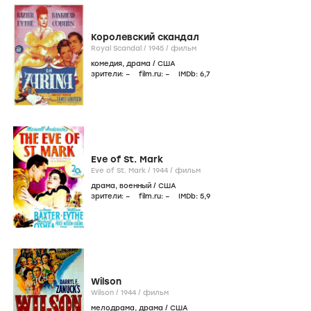
Королевский скандал
Royal Scandal /
1945
/
фильм
комедия
,
драма
/
США
зрители:
–
film.ru:
–
IMDb:
6
,7
Eve of St. Mark
Eve of St. Mark /
1944
/
фильм
драма
,
военный
/
США
зрители:
–
film.ru:
–
IMDb:
5
,9
Wilson
Wilson /
1944
/
фильм
мелодрама
,
драма
/
США