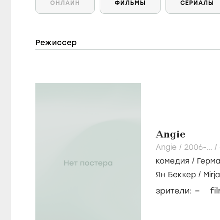
ОНЛАЙН
ФИЛЬМЫ
СЕРИАЛЫ
Режиссер
Angie
Angie /
2006-...
/
комедия
/
Герм
Ян Беккер
/
Mirj
–
зрители:
fi