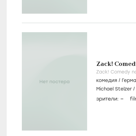
Zack! Comed
Zack! Comedy n
комедия
/
Герм
Michael Stelzer
Laurin Beyerling
–
зрители:
fi