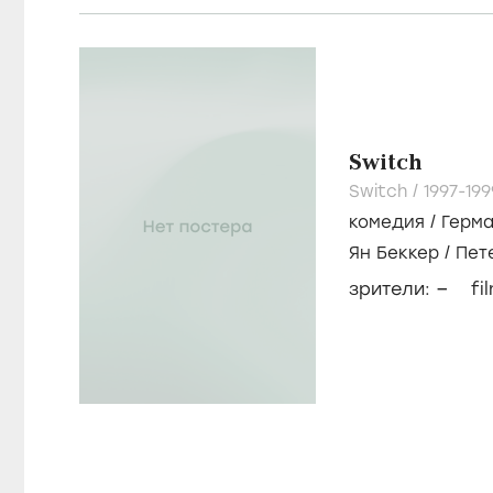
Switch
Switch /
1997-19
комедия
/
Герм
Ян Беккер
/
Пет
–
зрители:
fi