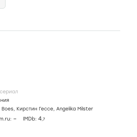
сериал
ания
a Boes,
Кирстин Гессе,
Angelika Milster
–
4
lm.ru:
IMDb:
,7