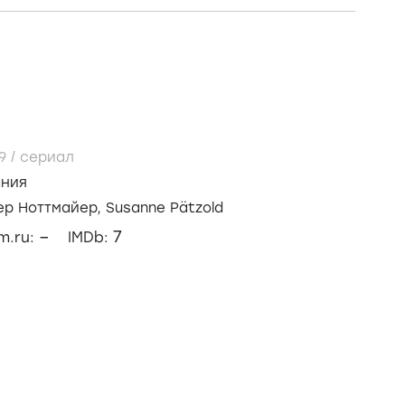
99
/
сериал
ания
ер Ноттмайер,
Susanne Pätzold
–
7
lm.ru:
IMDb: