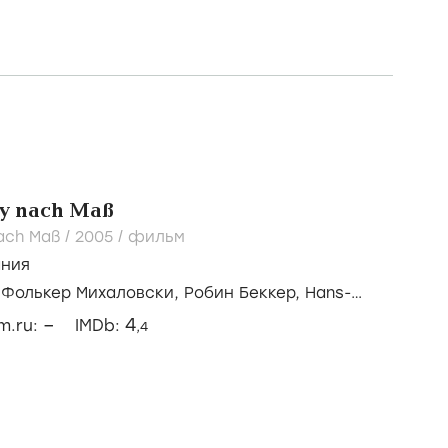
y nach Maß
ach Maß /
2005
/
фильм
ания
/
Фолькер Михаловски,
Робин Беккер,
Hans-
–
4
lm.ru:
IMDb:
,4