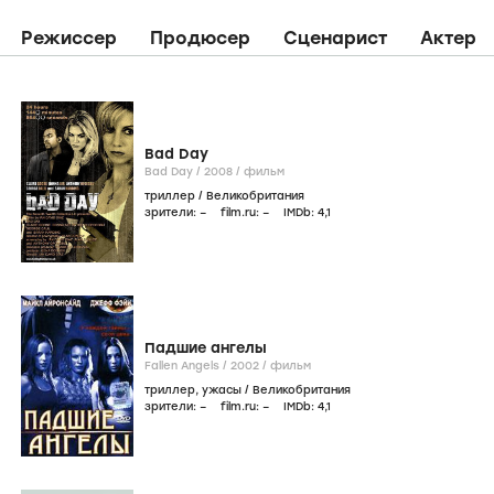
Режиссер
Продюсер
Сценарист
Актер
Bad Day
Bad Day /
2008
/
фильм
триллер
/
Великобритания
зрители:
–
film.ru:
–
IMDb:
4
,1
Падшие ангелы
Fallen Angels /
2002
/
фильм
триллер
,
ужасы
/
Великобритания
зрители:
–
film.ru:
–
IMDb:
4
,1