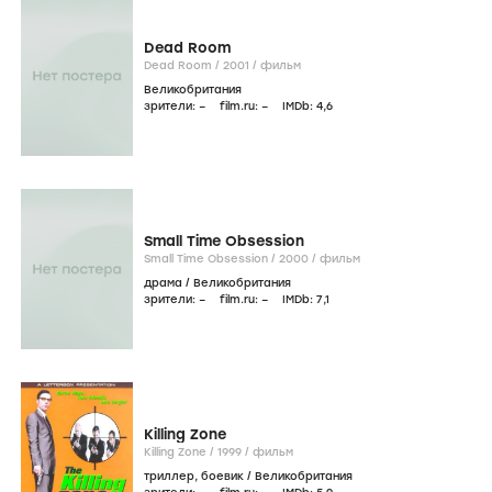
Dead Room
Dead Room /
2001
/
фильм
Великобритания
зрители:
–
film.ru:
–
IMDb:
4
,6
Small Time Obsession
Small Time Obsession /
2000
/
фильм
драма
/
Великобритания
зрители:
–
film.ru:
–
IMDb:
7
,1
Killing Zone
Killing Zone /
1999
/
фильм
триллер
,
боевик
/
Великобритания