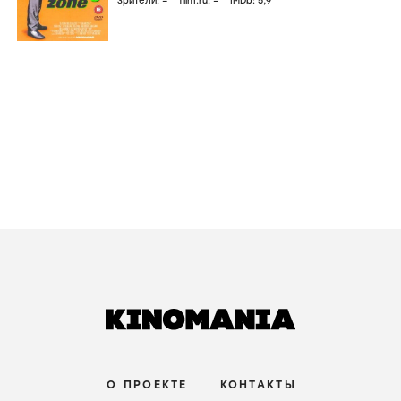
зрители:
–
film.ru:
–
IMDb:
5
,9
О ПРОЕКТЕ
КОНТАКТЫ