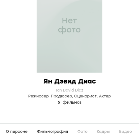
Ян Дэвид Диас
Ian David Diaz
Режиссер
,
Продюсер
,
Сценарист
,
Актер
5
фильмов
О персоне
Фильмография
Фото
Кадры
Видео