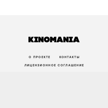
зрители:
–
film.ru:
–
IMDb:
8
,4
•••
РЕКЛАМА 18+
Смотреть онлайн