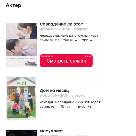
Фильмография
icon
Онлайн
Фильмы
Сериалы
Актер
Совпадение ли это?
Uyeonilkka? /
2024-...
/
сериал
мелодрама
,
комедия
/
Южная Корея
зрители:
7
,5
film.ru:
–
IMDb:
–
•••
РЕКЛАМА 18+