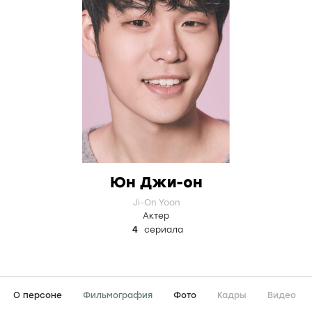
Юн Джи-он
Ji-On Yoon
Актер
4
сериала
О персоне
Фильмография
Фото
Кадры
Видео