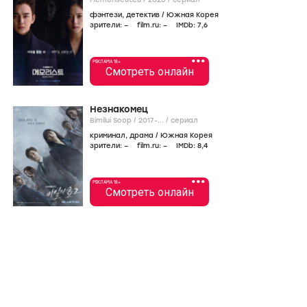
Смотреть онлайн
Дом на месяц
Wolgan Jib /
2021-...
/
сериал
комедия
,
мелодрама
/
Южная Корея
зрители:
–
film.ru:
–
IMDb:
7
,1
Мемуарист
Memoriseuteu /
2020
/
сериал
фэнтези
,
детектив
/
Южная Корея
зрители:
–
film.ru:
–
IMDb:
7
,6
•••
РЕКЛАМА 18+
Смотреть онлайн
Незнакомец
Bimilui Soop /
2017-...
/
сериал
криминал
,
драма
/
Южная Корея