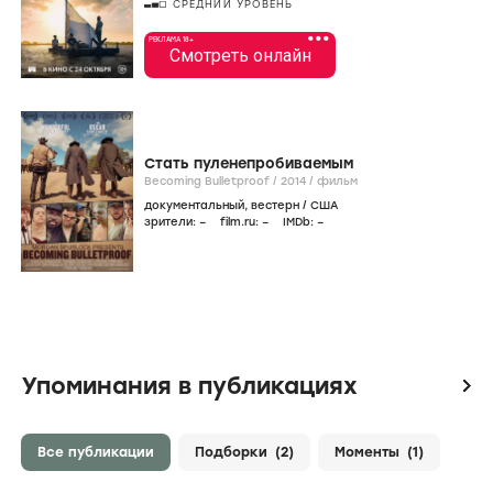
СРЕДНИЙ УРОВЕНЬ
•••
РЕКЛАМА 18+
Смотреть онлайн
Стать пуленепробиваемым
Becoming Bulletproof /
2014
/
фильм
документальный
,
вестерн
/
США
зрители:
–
film.ru:
–
IMDb:
–
Упоминания в публикациях
icon
Все публикации
Подборки
(2)
Моменты
(1)