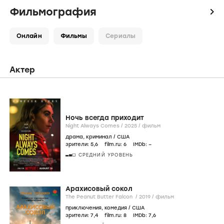
Фильмография
icon
Онлайн
Фильмы
Сериалы
Актер
Ночь всегда приходит
Night Always Comes /
2025
/
фильм
драма
,
криминал
/
США
зрители:
5
,6
film.ru:
6
IMDb:
–
СРЕДНИЙ УРОВЕНЬ
Арахисовый сокол
The Peanut Butter Falcon /
2019
/
фильм
приключения
,
комедия
/
США
зрители:
7
,4
film.ru:
8
IMDb:
7
,6