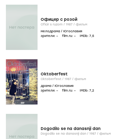
Офицер с розой
Oficir s ruzom /
1987
/
фильм
мелодрама
/
Югославия
зрители:
–
film.ru:
–
IMDb:
7
,5
Oktoberfest
Oktoberfest /
1987
/
фильм
драма
/
Югославия
зрители:
–
film.ru:
–
IMDb:
7
,2
Dogodilo se na danasnji dan
Dogodilo se na danasnji dan /
1987
/
фильм