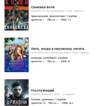
Сыновья воля
Warriors of the Wasteland /
2024
/
фильм
приключения
,
фантастика
/
Сербия
зрители:
–
film.ru:
–
IMDb:
7
,1
Лето, когда я научилась летать
Leto kada sam naucila da letim /
2022
/
фильм
комедия
,
семейный
/
Сербия
зрители:
–
film.ru:
–
IMDb:
8
Госслужащий
Drzavni sluzbenik /
2019-...
/
сериал
боевик
,
криминал
/
Сербия
зрители:
10
film.ru:
–
IMDb:
8
,2