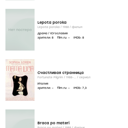
Lepota poroka
Lepota poroka /
1988
/
фильм
драма
/
Югославия
зрители:
8
film.ru:
–
IMDb:
8
Счастливая странница
Fortunate Pilgrim /
1988-...
/
сериал
Италия
зрители:
–
film.ru:
–
IMDb:
7
,3
Braca po materi
Braca po materi /
1988
/
фильм