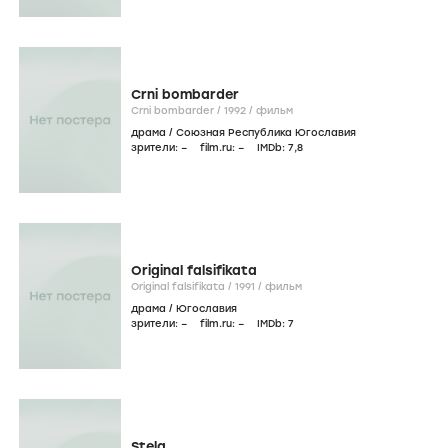
Crni bombarder
Crni bombarder /
1992
/
фильм
драма
/
Союзная Республика Югославия
зрители:
–
film.ru:
–
IMDb:
7
,8
Original falsifikata
Original falsifikata /
1991
/
фильм
драма
/
Югославия
зрители:
–
film.ru:
–
IMDb:
7
Stela