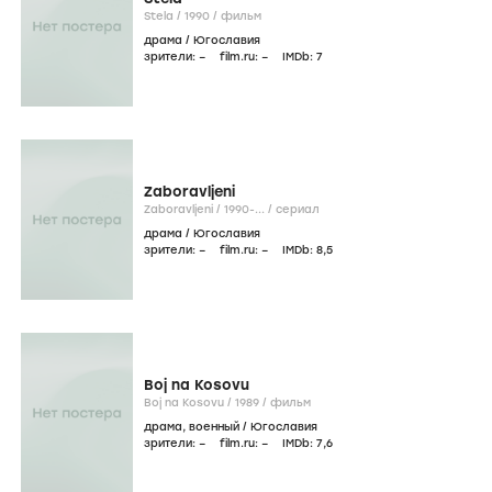
Stela /
1990
/
фильм
драма
/
Югославия
зрители:
–
film.ru:
–
IMDb:
7
Zaboravljeni
Zaboravljeni /
1990-...
/
сериал
драма
/
Югославия
зрители:
–
film.ru:
–
IMDb:
8
,5
Boj na Kosovu
Boj na Kosovu /
1989
/
фильм
драма
,
военный
/
Югославия
зрители:
–
film.ru:
–
IMDb:
7
,6