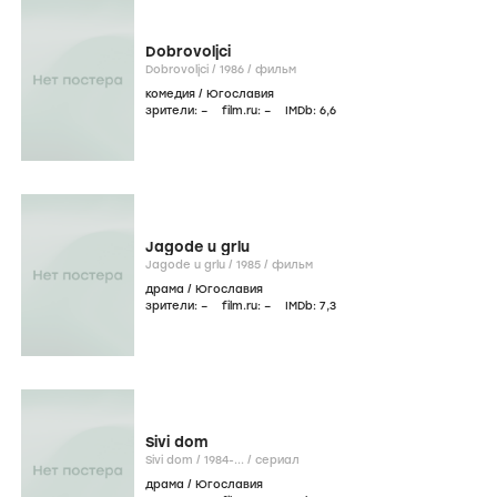
Dobrovoljci
Dobrovoljci /
1986
/
фильм
комедия
/
Югославия
зрители:
–
film.ru:
–
IMDb:
6
,6
Jagode u grlu
Jagode u grlu /
1985
/
фильм
драма
/
Югославия
зрители:
–
film.ru:
–
IMDb:
7
,3
Sivi dom
Sivi dom /
1984-...
/
сериал
драма
/
Югославия