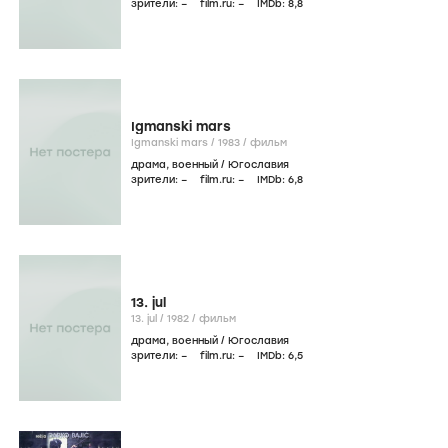
зрители:
–
film.ru:
–
IMDb:
8
,8
Igmanski mars
Igmanski mars /
1983
/
фильм
драма
,
военный
/
Югославия
зрители:
–
film.ru:
–
IMDb:
6
,8
13. jul
13. jul /
1982
/
фильм
драма
,
военный
/
Югославия
зрители:
–
film.ru:
–
IMDb:
6
,5