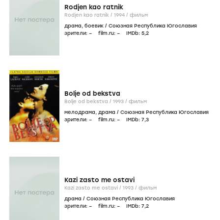
Rodjen kao ratnik
Rodjen kao ratnik /
1994
/
фильм
драма
,
боевик
/
Союзная Республика Югославия
зрители:
–
film.ru:
–
IMDb:
5
,2
Bolje od bekstva
Bolje od bekstva /
1993
/
фильм
мелодрама
,
драма
/
Союзная Республика Югославия
зрители:
–
film.ru:
–
IMDb:
7
,3
Kazi zasto me ostavi
Kazi zasto me ostavi /
1993
/
фильм
драма
/
Союзная Республика Югославия
зрители:
–
film.ru:
–
IMDb:
7
,2