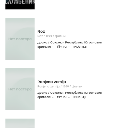
Noz
Noz /
1999
/
фильм
драма
/
Союзная Республика Югославия
зрители:
–
film.ru:
–
IMDb:
8
,5
Ranjena zemlja
Ranjena zemlja /
1999
/
фильм
драма
/
Союзная Республика Югославия
зрители:
–
film.ru:
–
IMDb:
4
,1