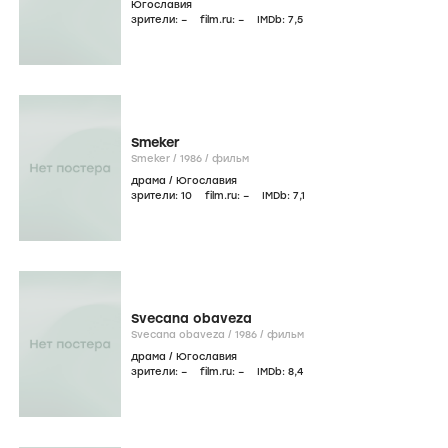
Югославия
зрители:
–
film.ru:
–
IMDb:
7
,5
Smeker
Smeker /
1986
/
фильм
драма
/
Югославия
зрители:
10
film.ru:
–
IMDb:
7
,1
Svecana obaveza
Svecana obaveza /
1986
/
фильм
драма
/
Югославия
зрители:
–
film.ru:
–
IMDb:
8
,4