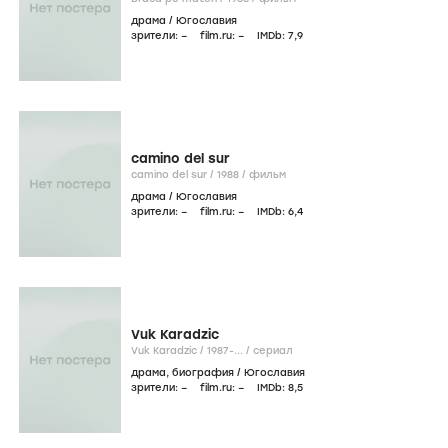
драма
/
Югославия
зрители:
–
film.ru:
–
IMDb:
7
,9
camino del sur
camino del sur /
1988
/
фильм
драма
/
Югославия
зрители:
–
film.ru:
–
IMDb:
6
,4
Vuk Karadzic
Vuk Karadzic /
1987-...
/
сериал
драма
,
биография
/
Югославия
зрители:
–
film.ru:
–
IMDb:
8
,5