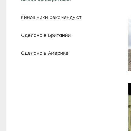
Киношники рекомендуют
Сделано в Британии
Сделано в Америке
Супергерои
Топовое кино стримингов
Чувственное кино
Комедийные шедевры