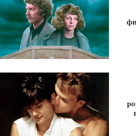
фи
ро