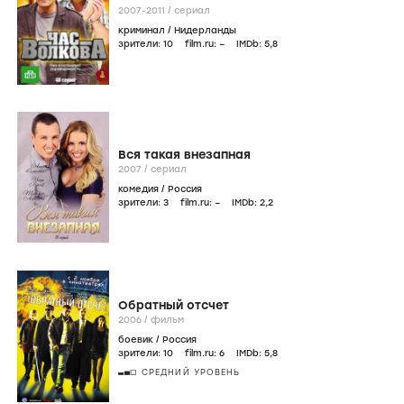
2007-2011
/
сериал
криминал
/
Нидерланды
зрители:
10
film.ru:
–
IMDb:
5
,8
Вся такая внезапная
2007
/
сериал
комедия
/
Россия
зрители:
3
film.ru:
–
IMDb:
2
,2
Обратный отсчет
2006
/
фильм
боевик
/
Россия
зрители:
10
film.ru:
6
IMDb:
5
,8
СРЕДНИЙ УРОВЕНЬ