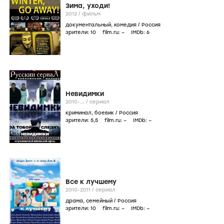
Зима, уходи!
2012
/
фильм
документальный
,
комедия
/
Россия
зрители:
10
film.ru:
–
IMDb:
6
Невидимки
2010-...
/
сериал
криминал
,
боевик
/
Россия
зрители:
5
,5
film.ru:
–
IMDb:
–
Все к лучшему
2010-2011
/
сериал
драма
,
семейный
/
Россия
зрители:
10
film.ru:
–
IMDb:
–