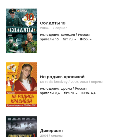
Солдаты 10
2006-...
/
сериал
мелодрама
,
комедия
/
Россия
зрители:
10
film.ru:
–
IMDb:
–
Не родись красивой
Ne rodis krasivoy /
2005-2006
/
сериал
мелодрама
,
драма
/
Россия
зрители:
8
,6
film.ru:
–
IMDb:
4
,4
Диверсант
2004
/
сериал