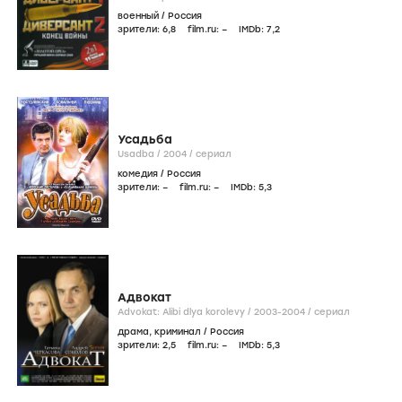
военный
/
Россия
зрители:
6
,8
film.ru:
–
IMDb:
7
,2
Усадьба
Usadba /
2004
/
сериал
комедия
/
Россия
зрители:
–
film.ru:
–
IMDb:
5
,3
Адвокат
Advokat: Alibi dlya korolevy /
2003-2004
/
сериал
драма
,
криминал
/
Россия
зрители:
2
,5
film.ru:
–
IMDb:
5
,3