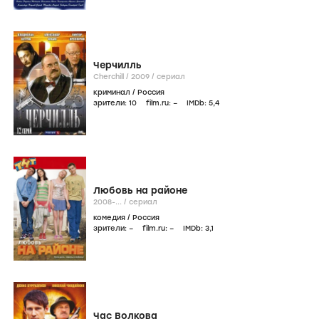
Черчилль
Cherchill /
2009
/
сериал
криминал
/
Россия
зрители:
10
film.ru:
–
IMDb:
5
,4
Любовь на районе
2008-...
/
сериал
комедия
/
Россия
зрители:
–
film.ru:
–
IMDb:
3
,1
Час Волкова