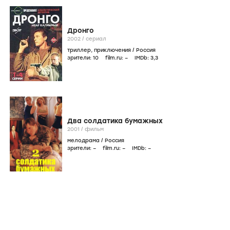
Дронго
2002
/
сериал
триллер
,
приключения
/
Россия
зрители:
10
film.ru:
–
IMDb:
3
,3
Два солдатика бумажных
2001
/
фильм
мелодрама
/
Россия
зрители:
–
film.ru:
–
IMDb:
–