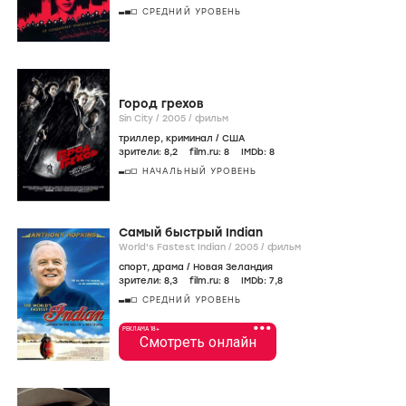
СРЕДНИЙ УРОВЕНЬ
Город грехов
Sin City /
2005
/
фильм
триллер
,
криминал
/
США
зрители:
8
,2
film.ru:
8
IMDb:
8
НАЧАЛЬНЫЙ УРОВЕНЬ
Самый быстрый Indian
World's Fastest Indian /
2005
/
фильм
спорт
,
драма
/
Новая Зеландия
зрители:
8
,3
film.ru:
8
IMDb:
7
,8
СРЕДНИЙ УРОВЕНЬ
•••
РЕКЛАМА 18+
Смотреть онлайн