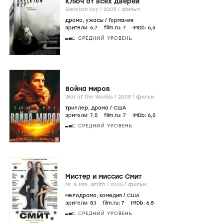
Ключ от всех дверей
Skeleton Key /
2005
/
фильм
драма
,
ужасы
/
Германия
зрители:
6
,7
film.ru:
7
IMDb:
6
,5
СРЕДНИЙ УРОВЕНЬ
Война миров
War of the Worlds /
2005
/
фильм
триллер
,
драма
/
США
зрители:
7
,5
film.ru:
7
IMDb:
6
,5
СРЕДНИЙ УРОВЕНЬ
Мистер и миссис Смит
Mr. & Mrs. Smith /
2005
/
фильм
мелодрама
,
комедия
/
США
зрители:
8
,1
film.ru:
7
IMDb:
6
,5
СРЕДНИЙ УРОВЕНЬ