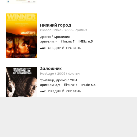
Нижний город
Cidade Baixa /
2005
/
фильм
драма
/
Бразилия
зрители:
–
film.ru:
7
IMDb:
6
,5
СРЕДНИЙ УРОВЕНЬ
Заложник
Hostage /
2005
/
фильм
триллер
,
драма
/
США
зрители:
6
,9
film.ru:
7
IMDb:
6
,5
СРЕДНИЙ УРОВЕНЬ
•••
РЕКЛАМА 18+
Смотреть онлайн
Хаос