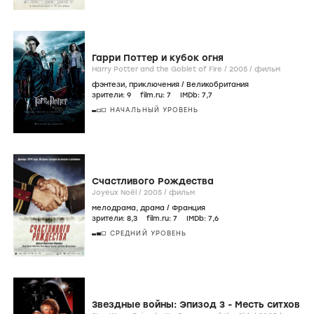
Гарри Поттер и кубок огня
Harry Potter and the Goblet of Fire /
2005
/
фильм
фэнтези
,
приключения
/
Великобритания
зрители:
9
film.ru:
7
IMDb:
7
,7
НАЧАЛЬНЫЙ УРОВЕНЬ
Счастливого Рождества
Joyeux Noël /
2005
/
фильм
мелодрама
,
драма
/
Франция
зрители:
8
,3
film.ru:
7
IMDb:
7
,6
СРЕДНИЙ УРОВЕНЬ
Звездные войны: Эпизод 3 - Месть ситхов