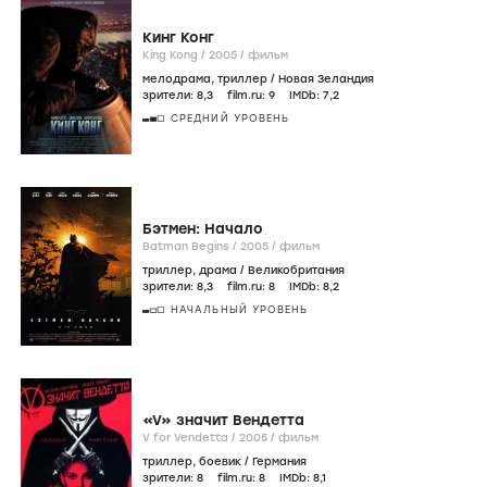
Кинг Конг
King Kong /
2005
/
фильм
мелодрама
,
триллер
/
Новая Зеландия
зрители:
8
,3
film.ru:
9
IMDb:
7
,2
СРЕДНИЙ УРОВЕНЬ
Бэтмен: Начало
Batman Begins /
2005
/
фильм
триллер
,
драма
/
Великобритания
зрители:
8
,3
film.ru:
8
IMDb:
8
,2
НАЧАЛЬНЫЙ УРОВЕНЬ
«V» значит Вендетта
V for Vendetta /
2005
/
фильм
триллер
,
боевик
/
Германия
зрители:
8
film.ru:
8
IMDb:
8
,1