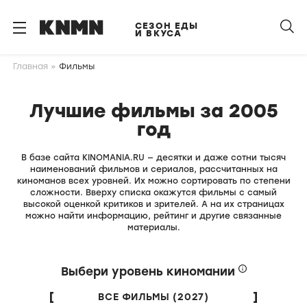
S
k
СЕЗОН ЕДЫ
И ВКУСА
i
p
Главная
Фильмы
t
o
Лучшие фильмы за 2005
m
a
год
i
n
В базе сайта KINOMANIA.RU — десятки и даже сотни тысяч
наименований фильмов и сериалов, рассчитанных на
c
киноманов всех уровней. Их можно сортировать по степени
o
сложности. Вверху списка окажутся фильмы с самый
n
высокой оценкой критиков и зрителей. А на их страницах
можно найти информацию, рейтинг и другие связанные
t
материалы.
e
n
Выбери уровень киномании
t
ВСЕ ФИЛЬМЫ (2027)