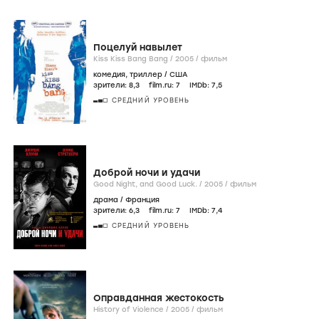
Поцелуй навылет
Kiss Kiss Bang Bang /
2005
/
фильм
комедия
,
триллер
/
США
зрители:
8
,3
film.ru:
7
IMDb:
7
,5
СРЕДНИЙ УРОВЕНЬ
Доброй ночи и удачи
Good Night, and Good Luck. /
2005
/
фильм
драма
/
Франция
зрители:
6
,3
film.ru:
7
IMDb:
7
,4
СРЕДНИЙ УРОВЕНЬ
Оправданная жестокость
History of Violence /
2005
/
фильм