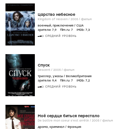
Царство небесное
Kingdom of Heaven /
2005
/
фильм
военный
,
приключения
/
США
зрители:
7
,9
film.ru:
7
IMDb:
7
,3
СРЕДНИЙ УРОВЕНЬ
Спуск
Descent /
2005
/
фильм
триллер
,
ужасы
/
Великобритания
зрители:
9
,4
film.ru:
7
IMDb:
7
,2
СРЕДНИЙ УРОВЕНЬ
Моё сердце биться перестало
De battre mon coeur s'est arrêté /
2005
/
фильм
драма
,
криминал
/
Франция