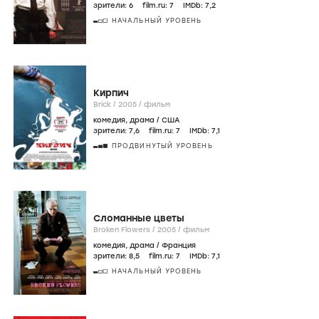
зрители:
6
film.ru:
7
IMDb:
7
,2
НАЧАЛЬНЫЙ УРОВЕНЬ
Кирпич
Brick /
2005
/
фильм
комедия
,
драма
/
США
зрители:
7
,6
film.ru:
7
IMDb:
7
,1
ПРОДВИНУТЫЙ УРОВЕНЬ
Сломанные цветы
Broken Flowers /
2005
/
фильм
комедия
,
драма
/
Франция
зрители:
8
,5
film.ru:
7
IMDb:
7
,1
НАЧАЛЬНЫЙ УРОВЕНЬ