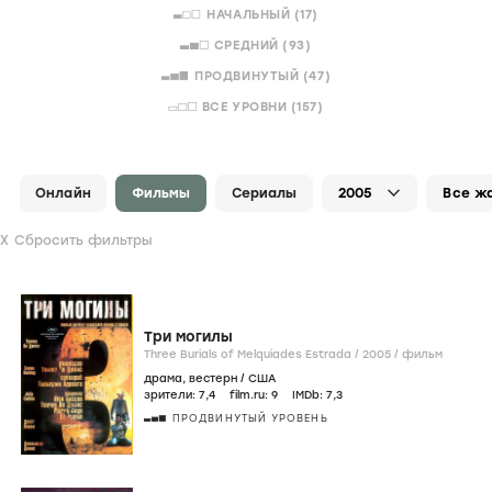
НАЧАЛЬНЫЙ (17)
СРЕДНИЙ (93)
ПРОДВИНУТЫЙ (47)
ВСЕ УРОВНИ (157)
Онлайн
Фильмы
Сериалы
Сбросить фильтры
Три могилы
Three Burials of Melquiades Estrada /
2005
/
фильм
драма
,
вестерн
/
США
зрители:
7
,4
film.ru:
9
IMDb:
7
,3
ПРОДВИНУТЫЙ УРОВЕНЬ