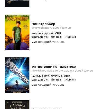
Чамскраббер
Chumscrubber /
2005
/
фильм
комедия
,
драма
/
США
зрители:
9
,5
film.ru:
8
IMDb:
6
,8
СРЕДНИЙ УРОВЕНЬ
Автостопом по Галактике
Hitchhiker's Guide to the Galaxy /
2005
/
фильм
комедия
,
приключения
/
США
зрители:
7
,5
film.ru:
8
IMDb:
6
,7
СРЕДНИЙ УРОВЕНЬ