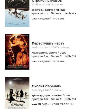
Страна приливов
Tideland /
2005
/
фильм
фэнтези
,
драма
/
Канада
зрители:
7
,2
film.ru:
8
IMDb:
6
,3
СРЕДНИЙ УРОВЕНЬ
Переступить черту
Walk the Line /
2005
/
фильм
мелодрама
,
драма
/
США
зрители:
7
,6
film.ru:
7
IMDb:
7
,8
СРЕДНИЙ УРОВЕНЬ
Миссия Серенити
Serenity /
2005
/
фильм
триллер
,
приключения
/
США
зрители:
8
,3
film.ru:
7
IMDb:
7
,8
ПРОДВИНУТЫЙ УРОВЕНЬ