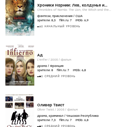
Хроники Нарнии: Лев, колдунья и
волшебный шкаф
Chronicles of Narnia: The Lion, the Witch and the
Wardrobe /
2005
/
фильм
фэнтези
,
приключения
/
США
зрители:
8
,3
film.ru:
7
IMDb:
6
,9
НАЧАЛЬНЫЙ УРОВЕНЬ
Ад
L'enfer /
2005
/
фильм
драма
/
Франция
зрители:
8
film.ru:
7
IMDb:
6
,8
СРЕДНИЙ УРОВЕНЬ
Оливер Твист
Oliver Twist /
2005
/
фильм
драма
,
криминал
/
Чешская Республика
зрители:
7
,3
film.ru:
7
IMDb:
6
,8
СРЕДНИЙ УРОВЕНЬ