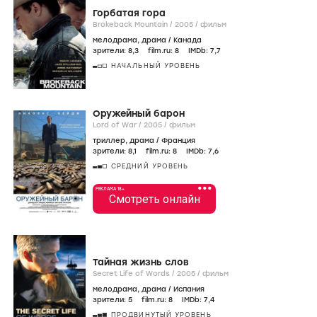
Горбатая гора
Brokeback Mountain /
2005
/
фильм
мелодрама
,
драма
/
Канада
зрители:
8
,3
film.ru:
8
IMDb:
7
,7
НАЧАЛЬНЫЙ УРОВЕНЬ
Оружейный барон
Lord of War /
2005
/
фильм
триллер
,
драма
/
Франция
зрители:
8
,1
film.ru:
8
IMDb:
7
,6
СРЕДНИЙ УРОВЕНЬ
•••
РЕКЛАМА 18+
Смотреть онлайн
Тайная жизнь слов
Secret Life of Words /
2005
/
фильм
мелодрама
,
драма
/
Испания
зрители:
5
film.ru:
8
IMDb:
7
,4
ПРОДВИНУТЫЙ УРОВЕНЬ