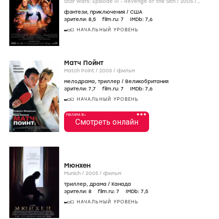
Star Wars: Episode III - Revenge of the Sith /
2005
/
фильм
фэнтези
,
приключения
/
США
зрители:
8
,5
film.ru:
7
IMDb:
7
,6
НАЧАЛЬНЫЙ УРОВЕНЬ
Матч Пойнт
Match Point /
2005
/
фильм
мелодрама
,
триллер
/
Великобритания
зрители:
7
,7
film.ru:
7
IMDb:
7
,6
НАЧАЛЬНЫЙ УРОВЕНЬ
•••
РЕКЛАМА 18+
Смотреть онлайн
Мюнхен
Munich /
2005
/
фильм
триллер
,
драма
/
Канада
зрители:
8
film.ru:
7
IMDb:
7
,5
НАЧАЛЬНЫЙ УРОВЕНЬ