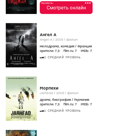
•••
РЕКЛАМА 18+
Смотреть онлайн
Ангел А
Angel-A /
2005
/
фильм
мелодрама
,
комедия
/
Франция
зрители:
7
,3
film.ru:
7
IMDb:
7
СРЕДНИЙ УРОВЕНЬ
Морпехи
Jarhead /
2005
/
фильм
драма
,
биография
/
Германия
зрители:
7
,3
film.ru:
7
IMDb:
7
СРЕДНИЙ УРОВЕНЬ