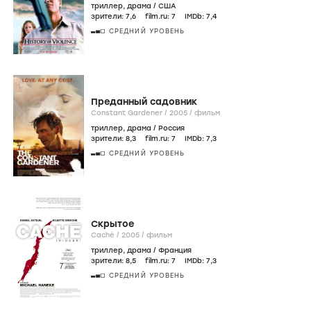
триллер
,
драма
/
США
зрители:
7
,6
film.ru:
7
IMDb:
7
,4
СРЕДНИЙ УРОВЕНЬ
Преданный садовник
Constant Gardener /
2005
/
фильм
триллер
,
драма
/
Россия
зрители:
8
,3
film.ru:
7
IMDb:
7
,3
СРЕДНИЙ УРОВЕНЬ
Скрытое
Caché /
2005
/
фильм
триллер
,
драма
/
Франция
зрители:
8
,5
film.ru:
7
IMDb:
7
,3
СРЕДНИЙ УРОВЕНЬ