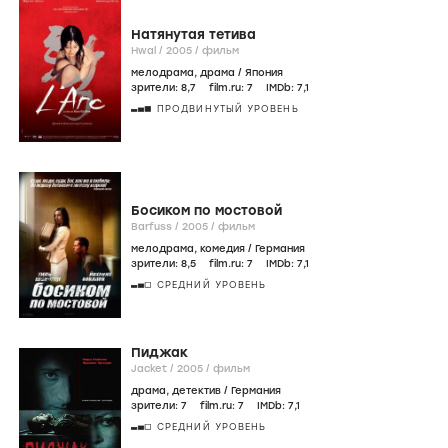
Натянутая тетива
Hwal /
2005
/
фильм
мелодрама
,
драма
/
Япония
зрители:
8
,7
film.ru:
7
IMDb:
7
,1
ПРОДВИНУТЫЙ УРОВЕНЬ
Босиком по мостовой
Barfuss /
2005
/
фильм
мелодрама
,
комедия
/
Германия
зрители:
8
,5
film.ru:
7
IMDb:
7
,1
СРЕДНИЙ УРОВЕНЬ
Пиджак
Jacket /
2005
/
фильм
драма
,
детектив
/
Германия
зрители:
7
film.ru:
7
IMDb:
7
,1
СРЕДНИЙ УРОВЕНЬ