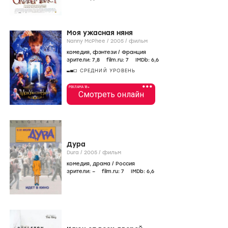
Моя ужасная няня
Nanny McPhee /
2005
/
фильм
комедия
,
фэнтези
/
Франция
зрители:
7
,8
film.ru:
7
IMDb:
6
,6
СРЕДНИЙ УРОВЕНЬ
•••
РЕКЛАМА 18+
Смотреть онлайн
Дура
Dura /
2005
/
фильм
комедия
,
драма
/
Россия
зрители:
–
film.ru:
7
IMDb:
6
,6