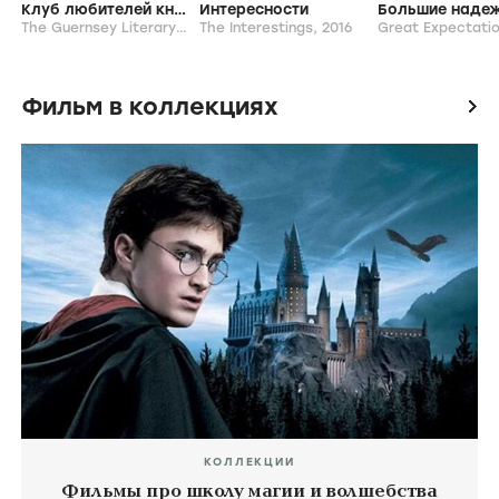
Клуб любителей книг и пирогов из картофельных очистков
Интересности
Большие наде
The Guernsey Literary and Potato Peel Pie Society ,
The Interestings,
2016
Great Expectati
2019
Фильм в коллекциях
icon
КОЛЛЕКЦИИ
Фильмы про школу магии и волшебства