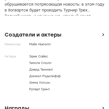
обрушивается потрясающая новость: в этом году
в Хогвартсе будет проходить Турнир Трех
Волшебников, и конечно же, каждый хочет
принять в нем участие…
Создатели и актеры
icon
Режиссер
Майк Ньюэлл
Актеры
Эрик Сайкс
Тимоти Сполл
Дэвид Теннант
Дэниэл Рэдклифф
Эмма Уотсон
Руперт Гринт
Награды
icon