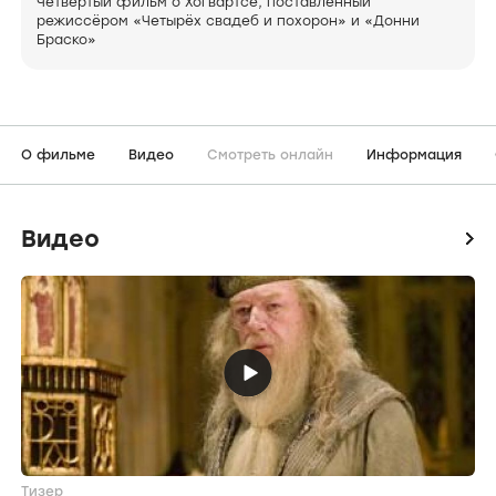
Четвёртый фильм о Хогвартсе, поставленный
режиссёром «Четырёх свадеб и похорон» и «Донни
Браско»
О фильме
Видео
Смотреть онлайн
Информация
Видео
icon
Тизер