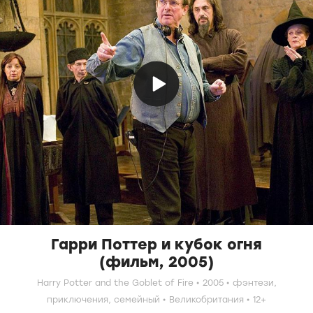
Гарри Поттер и кубок огня
(фильм, 2005)
Harry Potter and the Goblet of Fire
2005
фэнтези,
приключения,
семейный
Великобритания
12+