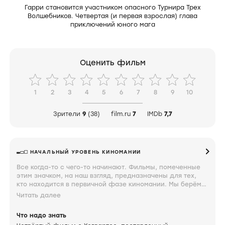
Гарри становится участником опасного Турнира Трех
Волшебников. Четвертая (и первая взрослая) глава
приключений юного мага
Оценить фильм
1
2
3
4
5
6
7
8
9
10
Зрители
9
(38)
film.ru
7
IMDb
7,7
НАЧАЛЬНЫЙ УРОВЕНЬ КИНОМАНИИ
Все когда-то с чего-то начинают. Фильмы, помеченные
этим значком, на наш взгляд, предназначены для тех,
кто находится в первичной фазе киномании. Мы берём
такие мягкие формулировки, потому что этот период
Читать далее
вспоминаем с ностальгической теплотой и завидуем тем,
кто только проходит через него. Фильмы, помеченные
Что надо знать
таким значком, должен знать каждый.