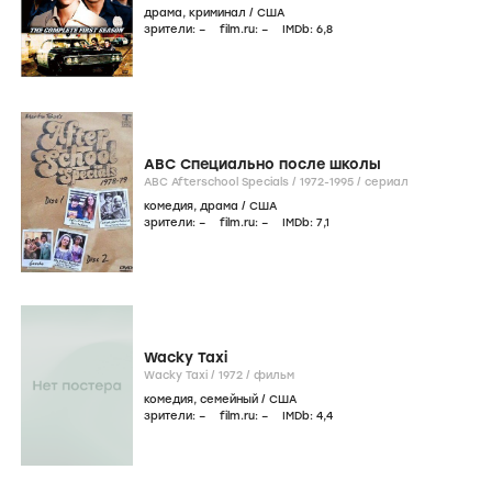
драма
,
криминал
/
США
зрители:
–
film.ru:
–
IMDb:
6
,8
ABC Специально после школы
ABC Afterschool Specials /
1972-1995
/
сериал
комедия
,
драма
/
США
зрители:
–
film.ru:
–
IMDb:
7
,1
Wacky Taxi
Wacky Taxi /
1972
/
фильм
комедия
,
семейный
/
США
зрители:
–
film.ru:
–
IMDb:
4
,4