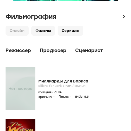
Фильмография
icon
Онлайн
Фильмы
Сериалы
Режиссер
Продюсер
Сценарист
Миллиарды для Бориса
Billions for Boris /
1984
/
фильм
комедия
/
США
зрители:
–
film.ru:
–
IMDb:
5
,5