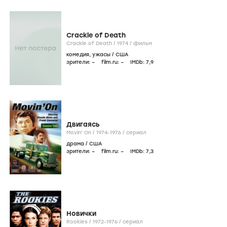
Crackle of Death
Crackle of Death /
1974
/
фильм
комедия
,
ужасы
/
США
зрители:
–
film.ru:
–
IMDb:
7
,9
Двигаясь
Movin' On /
1974-1976
/
сериал
драма
/
США
зрители:
–
film.ru:
–
IMDb:
7
,3
Новички
Rookies /
1972-1976
/
сериал