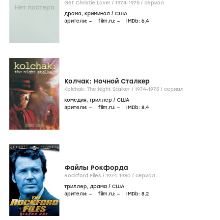
Get Christie Love! /
1974-1975
/
сериал
драма
,
криминал
/
США
зрители:
–
film.ru:
–
IMDb:
6
,4
Колчак: Ночной Сталкер
Kolchak: The Night Stalker /
1974-1975
/
сериал
комедия
,
триллер
/
США
зрители:
–
film.ru:
–
IMDb:
8
,4
Файлы Рокфорда
Rockford Files /
1974-1980
/
сериал
триллер
,
драма
/
США
зрители:
–
film.ru:
–
IMDb:
8
,2