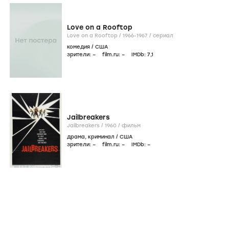
Love on a Rooftop
Love on a Rooftop /
1966-1967
/
сериал
комедия
/
США
зрители:
–
film.ru:
–
IMDb:
7
,1
Jailbreakers
Jailbreakers /
1960
/
фильм
драма
,
криминал
/
США
зрители:
–
film.ru:
–
IMDb:
–