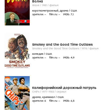
Волна
Wave /
1981
/
фильм
короткометражный
,
драма
/
США
зрители:
–
film.ru:
–
IMDb:
7
,1
Smokey and the Good Time Outlaws
Smokey and the Good Time Outlaws /
1978
/
фильм
комедия
/
США
зрители:
–
film.ru:
–
IMDb:
4
,9
Калифорнийский дорожный патруль
CHiPs /
1977-1983
/
сериал
драма
,
криминал
/
США
зрители:
6
film.ru:
–
IMDb:
6
,5