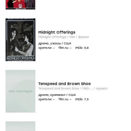
Midnight Offerings
Midnight Offerings /
1981
/
фильм
драма
,
ужасы
/
США
зрители:
–
film.ru:
–
IMDb:
5
,8
Tenspeed and Brown Shoe
Tenspeed and Brown Shoe /
1980-...
/
сериал
драма
,
криминал
/
США
зрители:
–
film.ru:
–
IMDb:
7
,5