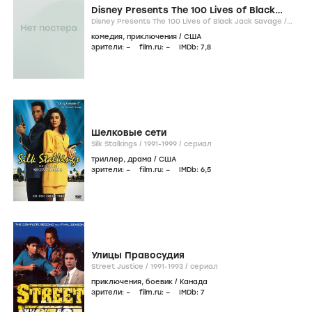
Disney Presents The 100 Lives of Black
Jack Savage
Disney Presents The 100 Lives of Black Jack Savage /
1991-...
/
сериал
комедия
,
приключения
/
США
зрители:
–
film.ru:
–
IMDb:
7
,8
Шелковые сети
Silk Stalkings /
1991-1999
/
сериал
триллер
,
драма
/
США
зрители:
–
film.ru:
–
IMDb:
6
,5
Улицы Правосудия
Street Justice /
1991-1993
/
сериал
приключения
,
боевик
/
Канада
зрители:
–
film.ru:
–
IMDb:
7