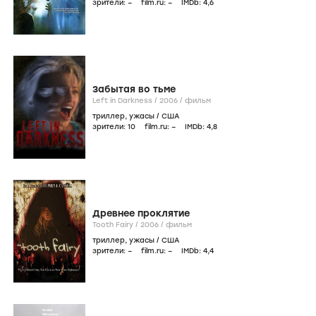
зрители:
–
film.ru:
–
IMDb:
4
,6
Забытая во тьме
Left in Darkness /
2006
/
фильм
триллер
,
ужасы
/
США
зрители:
10
film.ru:
–
IMDb:
4
,8
Древнее проклятие
Tooth Fairy /
2006
/
фильм
триллер
,
ужасы
/
США
зрители:
–
film.ru:
–
IMDb:
4
,4