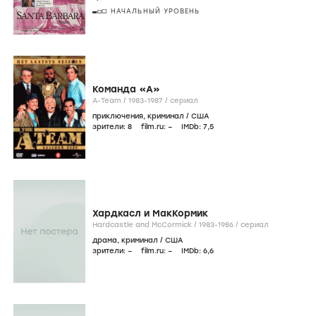
НАЧАЛЬНЫЙ УРОВЕНЬ
Команда «А»
A-Team /
1983-1987
/
сериал
приключения
,
криминал
/
США
зрители:
8
film.ru:
–
IMDb:
7
,5
Хардкасл и МакКормик
Hardcastle and McCormick /
1983-1986
/
сериал
драма
,
криминал
/
США
зрители:
–
film.ru:
–
IMDb:
6
,6