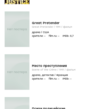
Great Pretender
Great Pretender /
1991
/
фильм
драма
/
США
зрители:
–
film.ru:
–
IMDb:
5
,7
Место преступления
Scene of the Crime /
1991
/
фильм
драма
,
детектив
/
Франция
зрители:
–
film.ru:
–
IMDb:
–
Психи полицейские