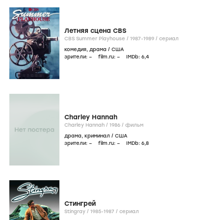
Летняя сцена CBS
CBS Summer Playhouse /
1987-1989
/
сериал
комедия
,
драма
/
США
зрители:
–
film.ru:
–
IMDb:
6
,4
Charley Hannah
Charley Hannah /
1986
/
фильм
драма
,
криминал
/
США
зрители:
–
film.ru:
–
IMDb:
6
,8
Стингрей
Stingray /
1985-1987
/
сериал