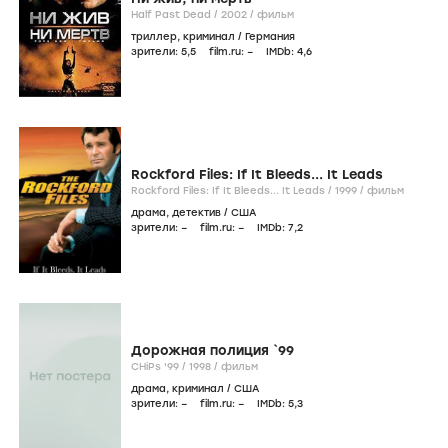
Half Past Dead /
2002
/
фильм
триллер
,
криминал
/
Германия
зрители:
5
,5
film.ru:
–
IMDb:
4
,6
Rockford Files: If It Bleeds... It Leads
Rockford Files: If It Bleeds... It Leads /
1999
/
фильм
драма
,
детектив
/
США
зрители:
–
film.ru:
–
IMDb:
7
,2
Дорожная полиция `99
CHiPs '99 /
1998
/
фильм
драма
,
криминал
/
США
зрители:
–
film.ru:
–
IMDb:
5
,3