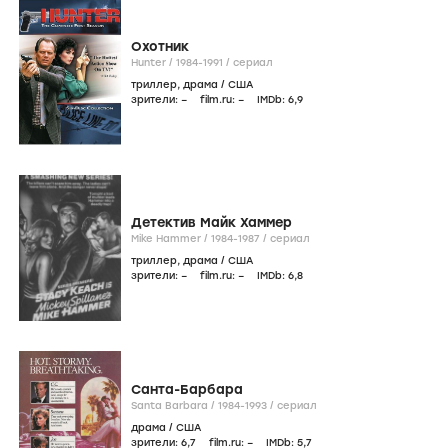
Охотник
Hunter /
1984-1991
/
сериал
триллер
,
драма
/
США
зрители:
–
film.ru:
–
IMDb:
6
,9
Детектив Майк Хаммер
Mike Hammer /
1984-1987
/
сериал
триллер
,
драма
/
США
зрители:
–
film.ru:
–
IMDb:
6
,8
Санта-Барбара
Santa Barbara /
1984-1993
/
сериал
драма
/
США
зрители:
6
,7
film.ru:
–
IMDb:
5
,7