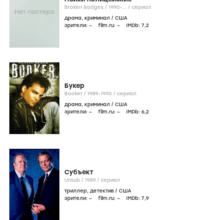
Broken Badges /
1990-...
/
сериал
драма
,
криминал
/
США
зрители:
–
film.ru:
–
IMDb:
7
,2
Букер
Booker /
1989-1990
/
сериал
драма
,
криминал
/
США
зрители:
–
film.ru:
–
IMDb:
6
,2
Субъект
Unsub /
1989
/
сериал
триллер
,
детектив
/
США
зрители:
–
film.ru:
–
IMDb:
7
,9