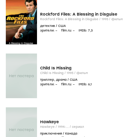
Rockford Files: A Blessing in Disguise
Rockford Files: A Blessing in Disguise /
1995
/
фильм
детектив
/
США
зрители:
–
film.ru:
–
IMDb:
7
,3
Child Is Missing
Child Is Missing /
1995
/
фильм
триллер
,
драма
/
США
зрители:
–
film.ru:
–
IMDb:
6
,1
Hawkeye
Hawkeye /
1994-...
/
сериал
приключения
/
Канада