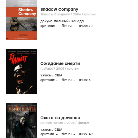
Shadow Company
Shadow Company /
2006
/
фильм
документальный
/
Канада
зрители:
–
film.ru:
–
IMDb:
7
,4
Ожидание смерти
It Waits /
2005
/
фильм
ужасы
/
США
зрители:
–
film.ru:
–
IMDb:
4
Охота на демонов
Demon Hunter /
2005
/
фильм
ужасы
/
США
зрители:
–
film.ru:
–
IMDb:
4
,3