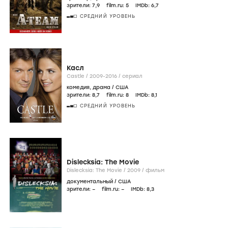
зрители:
7
,9
film.ru:
5
IMDb:
6
,7
СРЕДНИЙ УРОВЕНЬ
Касл
Castle /
2009-2016
/
сериал
комедия
,
драма
/
США
зрители:
8
,7
film.ru:
8
IMDb:
8
,1
СРЕДНИЙ УРОВЕНЬ
Dislecksia: The Movie
Dislecksia: The Movie /
2009
/
фильм
документальный
/
США
зрители:
–
film.ru:
–
IMDb:
8
,3