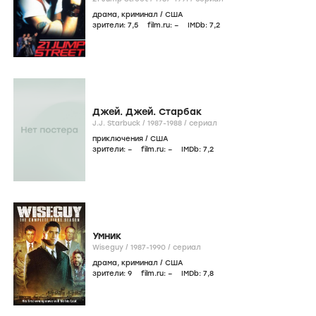
драма
,
криминал
/
США
зрители:
7
,5
film.ru:
–
IMDb:
7
,2
Джей. Джей. Старбак
J.J. Starbuck /
1987-1988
/
сериал
приключения
/
США
зрители:
–
film.ru:
–
IMDb:
7
,2
Умник
Wiseguy /
1987-1990
/
сериал
драма
,
криминал
/
США
зрители:
9
film.ru:
–
IMDb:
7
,8