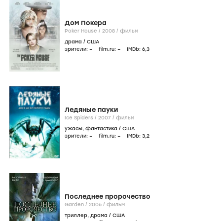
Дом Покера
Poker House /
2008
/
фильм
драма
/
США
зрители:
–
film.ru:
–
IMDb:
6
,3
Ледяные пауки
Ice Spiders /
2007
/
фильм
ужасы
,
фантастика
/
США
зрители:
–
film.ru:
–
IMDb:
3
,2
Последнее пророчество
Garden /
2006
/
фильм
триллер
,
драма
/
США