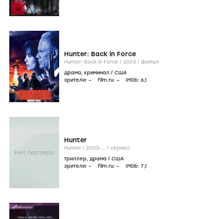
Hunter: Back in Force
Hunter: Back in Force /
2003
/
фильм
драма
,
криминал
/
США
зрители:
–
film.ru:
–
IMDb:
6
,1
Hunter
Hunter /
2003-...
/
сериал
триллер
,
драма
/
США
зрители:
–
film.ru:
–
IMDb:
7
,1