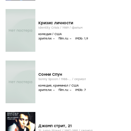
Кризис личности
Identity Crisis /
1989
/
фильм
комедия
/
США
зрители:
–
film.ru:
–
IMDb:
1
,9
Сонни Спун
Sonny Spoon /
1988-...
/
сериал
комедия
,
криминал
/
США
зрители:
–
film.ru:
–
IMDb:
7
Джамп стрит, 21
21 Jump Street /
1987-1991
/
сериал