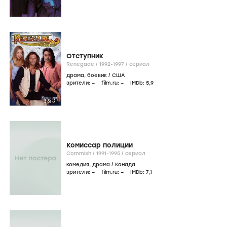
Отступник
Renegade /
1992-1997
/
сериал
драма
,
боевик
/
США
зрители:
–
film.ru:
–
IMDb:
5
,9
Комиссар полиции
Commish /
1991-1995
/
сериал
комедия
,
драма
/
Канада
зрители:
–
film.ru:
–
IMDb:
7
,1