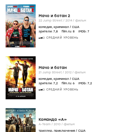
Мачо и ботан 2
22 Jump Street /
2014
/
фильм
комедия
,
криминал
/
США
зрители:
7
,8
film.ru:
8
IMDb:
7
СРЕДНИЙ УРОВЕНЬ
Мачо и ботан
21 Jump Street /
2012
/
фильм
комедия
,
криминал
/
США
зрители:
7
,2
film.ru:
6
IMDb:
7
,2
СРЕДНИЙ УРОВЕНЬ
Команда «А»
A-Team /
2010
/
фильм
триллер
,
приключения
/
США