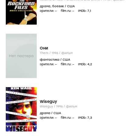
драма
,
боевик
/
США
зрители:
–
film.ru:
–
IMDb:
7
,1
Они
Them /
1996
/
фильм
фантастика
/
США
зрители:
–
film.ru:
–
IMDb:
4
,2
Wiseguy
Wiseguy /
1996
/
фильм
драма
/
США
зрители:
–
film.ru:
–
IMDb:
7
,3