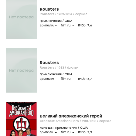
Rousters
Rousters /
1983-1984
/
сериал
приключения
/
США
зрители:
–
film.ru:
–
IMDb:
7
,6
Rousters
Rousters /
1983
/
фильм
приключения
/
США
зрители:
–
film.ru:
–
IMDb:
6
,7
Великий американский герой
Greatest American Hero /
1981-1983
/
сериал
комедия
,
приключения
/
США
зрители:
–
film.ru:
–
IMDb:
7
,3