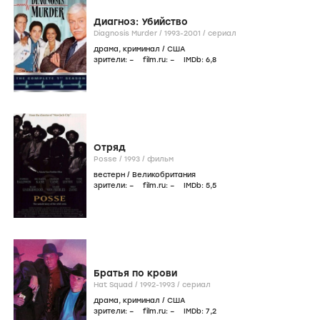
Диагноз: Убийство
Diagnosis Murder /
1993-2001
/
сериал
драма
,
криминал
/
США
зрители:
–
film.ru:
–
IMDb:
6
,8
Отряд
Posse /
1993
/
фильм
вестерн
/
Великобритания
зрители:
–
film.ru:
–
IMDb:
5
,5
Братья по крови
Hat Squad /
1992-1993
/
сериал
драма
,
криминал
/
США
зрители:
–
film.ru:
–
IMDb:
7
,2