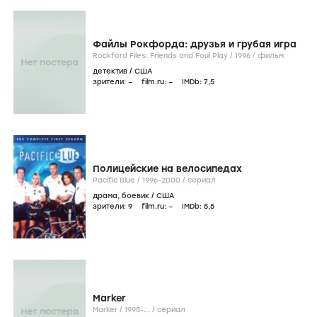
Файлы Рокфорда: друзья и грубая игра
Rockford Files: Friends and Foul Play /
1996
/
фильм
детектив
/
США
зрители:
–
film.ru:
–
IMDb:
7
,5
Полицейские на велосипедах
Pacific Blue /
1996-2000
/
сериал
драма
,
боевик
/
США
зрители:
9
film.ru:
–
IMDb:
5
,5
Marker
Marker /
1995-...
/
сериал