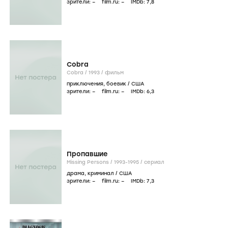
зрители:
–
film.ru:
–
IMDb:
7
,8
Cobra
Cobra /
1993
/
фильм
приключения
,
боевик
/
США
зрители:
–
film.ru:
–
IMDb:
6
,3
Пропавшие
Missing Persons /
1993-1995
/
сериал
драма
,
криминал
/
США
зрители:
–
film.ru:
–
IMDb:
7
,3