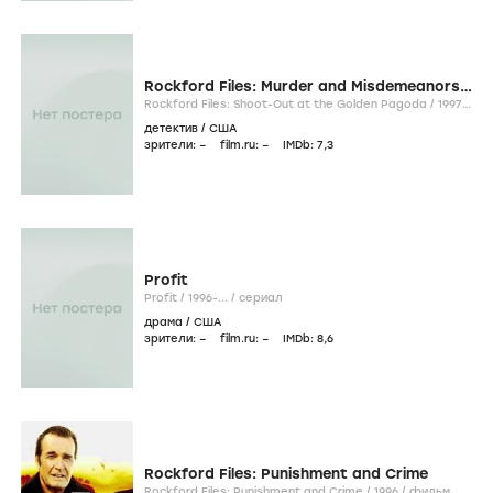
Rockford Files: Murder and Misdemeanors,
The
Rockford Files: Shoot-Out at the Golden Pagoda /
1997
/
фильм
детектив
/
США
зрители:
–
film.ru:
–
IMDb:
7
,3
Profit
Profit /
1996-...
/
сериал
драма
/
США
зрители:
–
film.ru:
–
IMDb:
8
,6
Rockford Files: Punishment and Crime
Rockford Files: Punishment and Crime /
1996
/
фильм