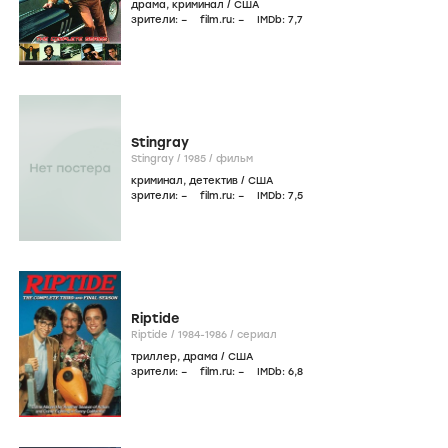
драма
,
криминал
/
США
зрители:
–
film.ru:
–
IMDb:
7
,7
Stingray
Stingray /
1985
/
фильм
криминал
,
детектив
/
США
зрители:
–
film.ru:
–
IMDb:
7
,5
Riptide
Riptide /
1984-1986
/
сериал
триллер
,
драма
/
США
зрители:
–
film.ru:
–
IMDb:
6
,8