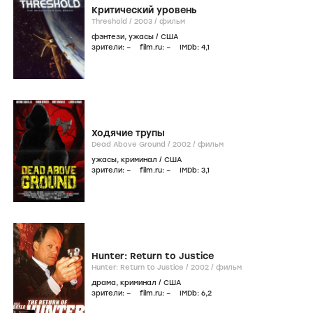
Критический уровень
Threshold /
2003
/
фильм
фэнтези
,
ужасы
/
США
зрители:
–
film.ru:
–
IMDb:
4
,1
Ходячие трупы
Dead Above Ground /
2002
/
фильм
ужасы
,
криминал
/
США
зрители:
–
film.ru:
–
IMDb:
3
,1
Hunter: Return to Justice
Hunter: Return to Justice /
2002
/
фильм
драма
,
криминал
/
США
зрители:
–
film.ru:
–
IMDb:
6
,2