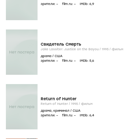
зрители:
–
film.ru:
–
IMDb:
6
,9
Свидетель Смерть
Jake Lassiter: Justice on the Bayou /
1995
/
фильм
драма
/
США
зрители:
–
film.ru:
–
IMDb:
5
,6
Return of Hunter
Return of Hunter /
1995
/
фильм
драма
,
криминал
/
США
зрители:
–
film.ru:
–
IMDb:
6
,4