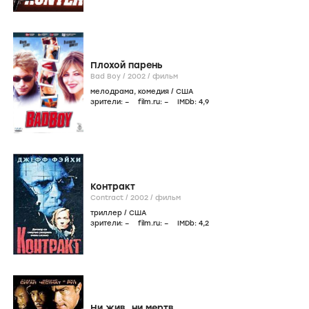
Плохой парень
Bad Boy /
2002
/
фильм
мелодрама
,
комедия
/
США
зрители:
–
film.ru:
–
IMDb:
4
,9
Контракт
Contract /
2002
/
фильм
триллер
/
США
зрители:
–
film.ru:
–
IMDb:
4
,2
Ни жив, ни мертв