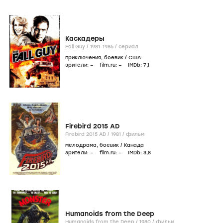
Каскадеры
Fall Guy /
1981-1986
/
сериал
приключения
,
боевик
/
США
зрители:
–
film.ru:
–
IMDb:
7
,1
Firebird 2015 AD
Firebird 2015 AD /
1981
/
фильм
мелодрама
,
боевик
/
Канада
зрители:
–
film.ru:
–
IMDb:
3
,8
Humanoids from the Deep
Humanoids from the Deep /
1980
/
фильм