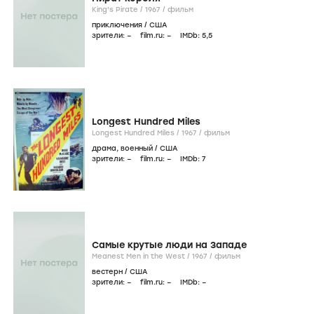
King's Pirate /
1967
/
фильм
приключения
/
США
зрители:
–
film.ru:
–
IMDb:
5
,5
Longest Hundred Miles
Longest Hundred Miles /
1967
/
фильм
драма
,
военный
/
США
зрители:
–
film.ru:
–
IMDb:
7
Самые крутые люди на Западе
Meanest Men in the West /
1967
/
фильм
вестерн
/
США
зрители:
–
film.ru:
–
IMDb:
–