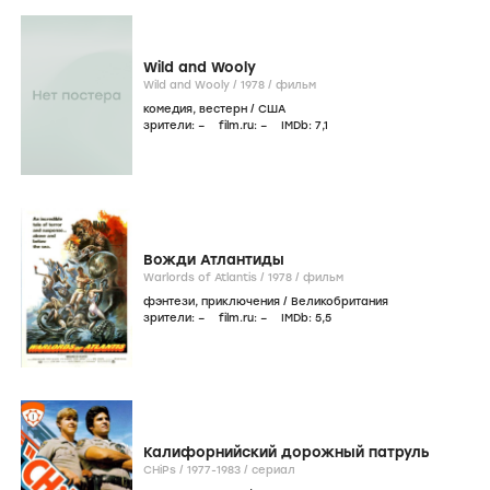
Wild and Wooly
Wild and Wooly /
1978
/
фильм
комедия
,
вестерн
/
США
зрители:
–
film.ru:
–
IMDb:
7
,1
Вожди Атлантиды
Warlords of Atlantis /
1978
/
фильм
фэнтези
,
приключения
/
Великобритания
зрители:
–
film.ru:
–
IMDb:
5
,5
Калифорнийский дорожный патруль
CHiPs /
1977-1983
/
сериал