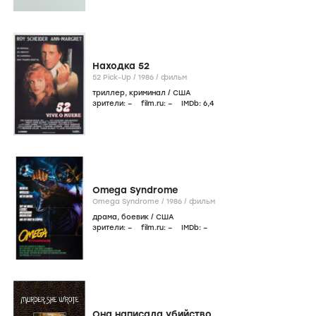
Находка 52
52 Pick-Up /
1986
/
фильм
триллер
,
криминал
/
США
зрители:
–
film.ru:
–
IMDb:
6
,4
Omega Syndrome
Omega Syndrome /
1986
/
фильм
драма
,
боевик
/
США
зрители:
–
film.ru:
–
IMDb:
–
Она написала убийство