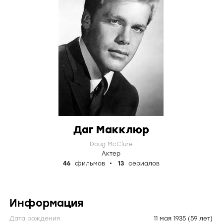
Даг Макклюр
Doug McClure
Актер
46
фильмов
13
сериалов
Информация
Дата рождения
11 мая 1935
(59 лет)