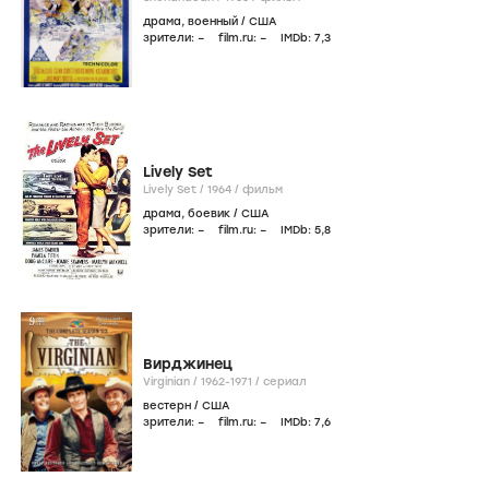
драма
,
военный
/
США
зрители:
–
film.ru:
–
IMDb:
7
,3
Lively Set
Lively Set /
1964
/
фильм
драма
,
боевик
/
США
зрители:
–
film.ru:
–
IMDb:
5
,8
Вирджинец
Virginian /
1962-1971
/
сериал
вестерн
/
США
зрители:
–
film.ru:
–
IMDb:
7
,6