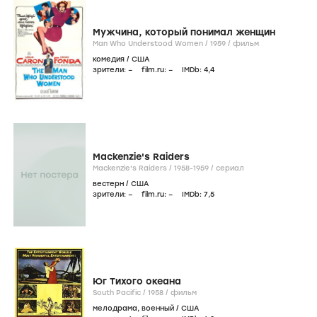
Мужчина, который понимал женщин
Man Who Understood Women /
1959
/
фильм
комедия
/
США
зрители:
–
film.ru:
–
IMDb:
4
,4
Mackenzie's Raiders
Mackenzie's Raiders /
1958-1959
/
сериал
вестерн
/
США
зрители:
–
film.ru:
–
IMDb:
7
,5
Юг Тихого океана
South Pacific /
1958
/
фильм
мелодрама
,
военный
/
США