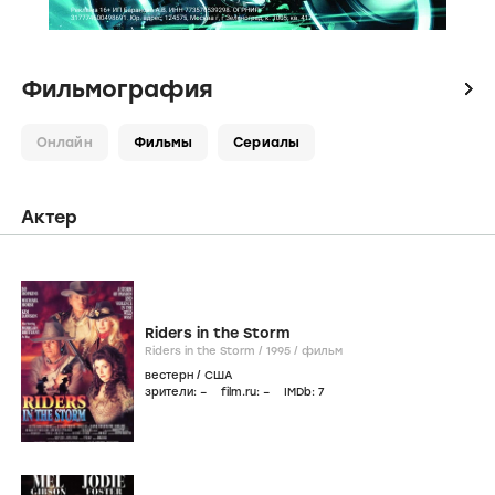
Фильмография
icon
Онлайн
Фильмы
Сериалы
Актер
Riders in the Storm
Riders in the Storm /
1995
/
фильм
вестерн
/
США
зрители:
–
film.ru:
–
IMDb:
7