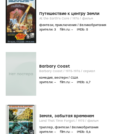
Путешествие к центру Земли
At the Earth's Core /
1976
/
фильм
фэнтези
,
приключения
/
Великобритания
зрители:
3
film.ru:
–
IMDb:
5
Barbary Coast
Barbary Coast /
1975-1976
/
сериал
комедия
,
вестерн
/
США
зрители:
–
film.ru:
–
IMDb:
6
,7
Земля, забытая временем
Land That Time Forgot /
1975
/
фильм
триллер
,
фэнтези
/
Великобритания
зрители:
–
film.ru:
–
IMDb:
5
,6