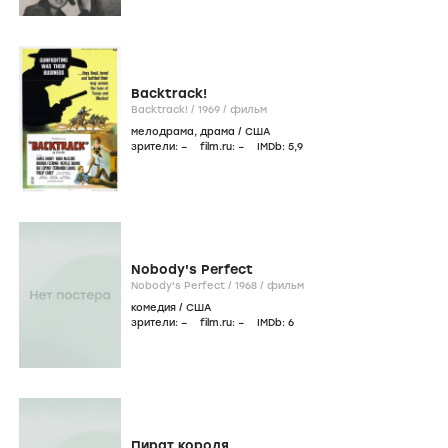
Backtrack!
Backtrack! /
1969
/
фильм
мелодрама
,
драма
/
США
зрители:
–
film.ru:
–
IMDb:
5
,9
Nobody's Perfect
Nobody's Perfect /
1968
/
фильм
комедия
/
США
зрители:
–
film.ru:
–
IMDb:
6
Пират короля