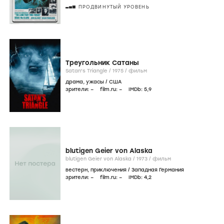
ПРОДВИНУТЫЙ УРОВЕНЬ
Треугольник Сатаны
Satan's Triangle /
1975
/
фильм
драма
,
ужасы
/
США
зрители:
–
film.ru:
–
IMDb:
5
,9
blutigen Geier von Alaska
blutigen Geier von Alaska /
1973
/
фильм
вестерн
,
приключения
/
Западная Германия
зрители:
–
film.ru:
–
IMDb:
4
,2