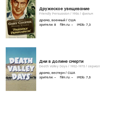
Дружеское увещевание
Friendly Persuasion /
1956
/
фильм
драма
,
военный
/
США
зрители:
8
film.ru:
–
IMDb:
7
,3
Дни в долине смерти
Death Valley Days /
1952-1975
/
сериал
драма
,
вестерн
/
США
зрители:
–
film.ru:
–
IMDb:
7
,5