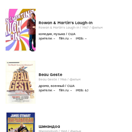
Rowan & Martin's Laugh-In
Rowan & Martin's Laugh-In /
1967
/
фильм
комедия
,
музыка
/
США
зрители:
–
film.ru:
–
IMDb:
–
Beau Geste
Beau Geste /
1966
/
фильм
драма
,
военный
/
США
зрители:
–
film.ru:
–
IMDb:
6
,1
Шинэндоа
Shenandoah /
1965
/
фильм