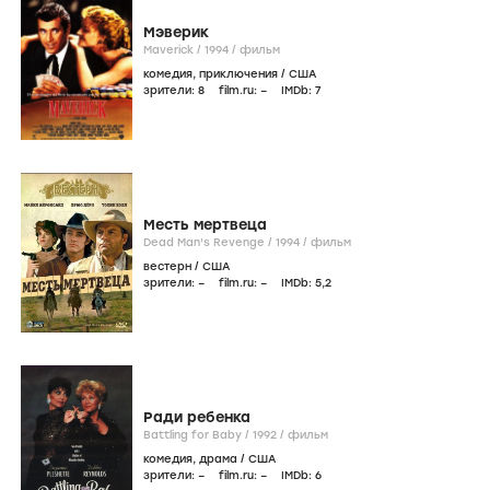
Мэверик
Maverick /
1994
/
фильм
комедия
,
приключения
/
США
зрители:
8
film.ru:
–
IMDb:
7
Месть мертвеца
Dead Man's Revenge /
1994
/
фильм
вестерн
/
США
зрители:
–
film.ru:
–
IMDb:
5
,2
Ради ребенка
Battling for Baby /
1992
/
фильм
комедия
,
драма
/
США
зрители:
–
film.ru:
–
IMDb:
6