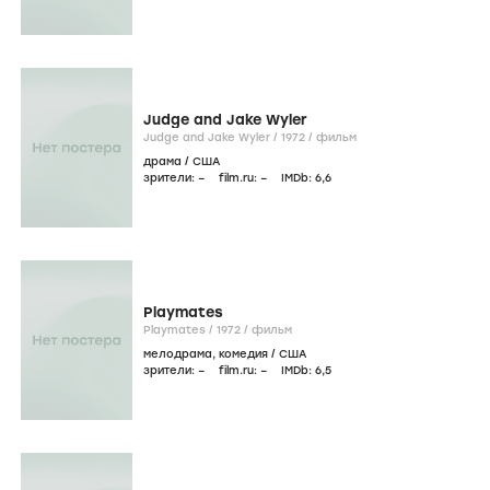
Judge and Jake Wyler
Judge and Jake Wyler /
1972
/
фильм
драма
/
США
зрители:
–
film.ru:
–
IMDb:
6
,6
Playmates
Playmates /
1972
/
фильм
мелодрама
,
комедия
/
США
зрители:
–
film.ru:
–
IMDb:
6
,5