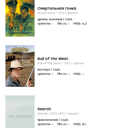
Смертельная гонка
Death Race /
1973
/
фильм
драма
,
военный
/
США
зрители:
–
film.ru:
–
IMDb:
6
,2
Bull of the West
Bull of the West /
1972
/
фильм
вестерн
/
США
зрители:
–
film.ru:
–
IMDb:
–
Search
Search /
1972-1973
/
сериал
приключения
/
США
зрители:
–
film.ru:
–
IMDb:
8
,1