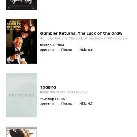
Gambler Returns: The Luck of the Draw
Gambler Returns: The Luck of the Draw /
1991
/
фильм
вестерн
/
США
зрители:
–
film.ru:
–
IMDb:
6
,5
Травма
Prime Suspect /
1989
/
фильм
триллер
/
США
зрители:
–
film.ru:
–
IMDb:
4
,7