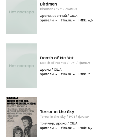
Birdmen
Birdmen /
1971
/
фильм
драма
,
военный
/
США
зрители:
–
film.ru:
–
IMDb:
6
,6
Death of Me Yet
Death of Me Yet /
1971
/
фильм
драма
/
США
зрители:
–
film.ru:
–
IMDb:
7
Terror in the Sky
Terror in the Sky /
1971
/
фильм
триллер
,
драма
/
США
зрители:
–
film.ru:
–
IMDb:
5
,7