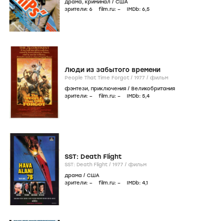
драма
,
криминал
/
США
зрители:
6
film.ru:
–
IMDb:
6
,5
Люди из забытого времени
People That Time Forgot /
1977
/
фильм
фэнтези
,
приключения
/
Великобритания
зрители:
–
film.ru:
–
IMDb:
5
,4
SST: Death Flight
SST: Death Flight /
1977
/
фильм
драма
/
США
зрители:
–
film.ru:
–
IMDb:
4
,1