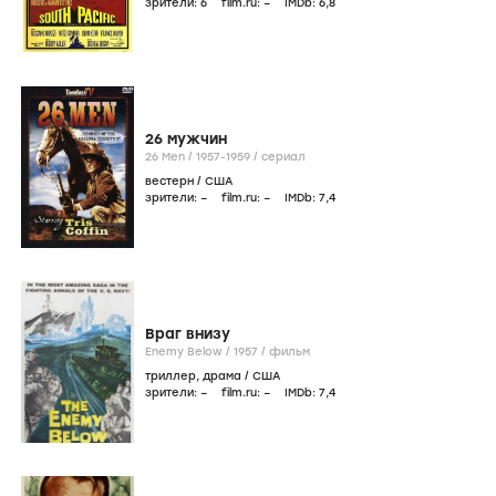
зрители:
6
film.ru:
–
IMDb:
6
,8
26 мужчин
26 Men /
1957-1959
/
сериал
вестерн
/
США
зрители:
–
film.ru:
–
IMDb:
7
,4
Враг внизу
Enemy Below /
1957
/
фильм
триллер
,
драма
/
США
зрители:
–
film.ru:
–
IMDb:
7
,4