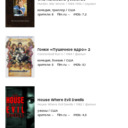
Murder, She Wrote /
1984-1996
/
сериал
комедия
,
триллер
/
США
зрители:
8
film.ru:
–
IMDb:
7
,2
Гонки «Пушечное ядро» 2
Cannonball Run II /
1984
/
фильм
комедия
,
боевик
/
США
зрители:
5
film.ru:
–
IMDb:
5
,1
House Where Evil Dwells
House Where Evil Dwells /
1982
/
фильм
ужасы
/
США
зрители:
–
film.ru:
–
IMDb:
4
,5