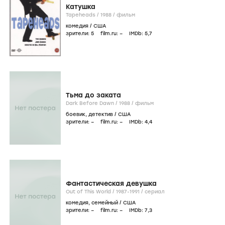
Катушка
Tapeheads /
1988
/
фильм
комедия
/
США
зрители:
5
film.ru:
–
IMDb:
5
,7
Тьма до заката
Dark Before Dawn /
1988
/
фильм
боевик
,
детектив
/
США
зрители:
–
film.ru:
–
IMDb:
4
,4
Фантастическая девушка
Out of This World /
1987-1991
/
сериал
комедия
,
семейный
/
США
зрители:
–
film.ru:
–
IMDb:
7
,3