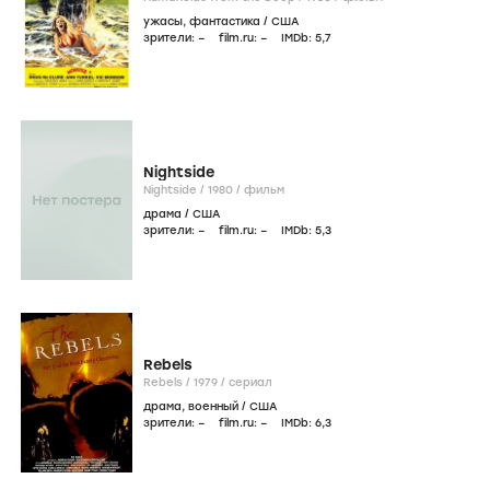
ужасы
,
фантастика
/
США
зрители:
–
film.ru:
–
IMDb:
5
,7
Nightside
Nightside /
1980
/
фильм
драма
/
США
зрители:
–
film.ru:
–
IMDb:
5
,3
Rebels
Rebels /
1979
/
сериал
драма
,
военный
/
США
зрители:
–
film.ru:
–
IMDb:
6
,3