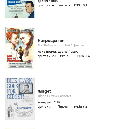
драма
/
США
зрители:
–
film.ru:
–
IMDb:
5
,9
Непрощенная
The Unforgiven /
1960
/
фильм
мелодрама
,
драма
/
США
зрители:
7
,5
film.ru:
–
IMDb:
6
,6
Gidget
Gidget /
1959
/
фильм
комедия
/
США
зрители:
–
film.ru:
–
IMDb:
6
,6