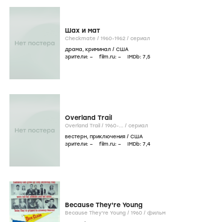
Шах и мат
Checkmate /
1960-1962
/
сериал
драма
,
криминал
/
США
зрители:
–
film.ru:
–
IMDb:
7
,5
Overland Trail
Overland Trail /
1960-...
/
сериал
вестерн
,
приключения
/
США
зрители:
–
film.ru:
–
IMDb:
7
,4
Because They're Young
Because They're Young /
1960
/
фильм