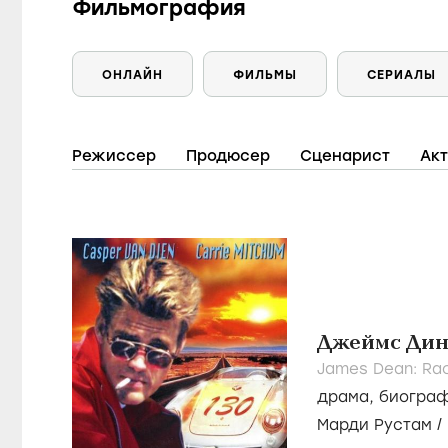
Фильмография
ОНЛАЙН
ФИЛЬМЫ
СЕРИАЛЫ
Режиссер
Продюсер
Сценарист
Ак
Джеймс Дин:
James Dean: Rac
драма
,
биогра
Марди Рустам
/