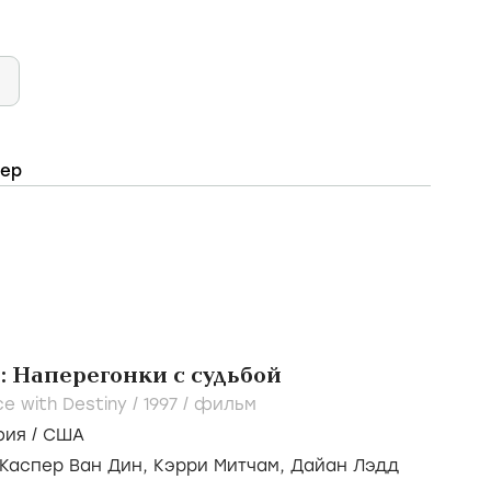
тер
 Наперегонки с судьбой
e with Destiny /
1997
/
фильм
фия
/
США
Каспер Ван Дин,
Кэрри Митчам,
Дайан Лэдд