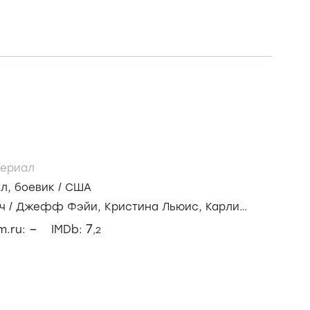
ериал
ал
,
боевик
/
США
ч
/
Джефф Фэйи,
Кристина Льюис,
Карли
–
7
lm.ru:
IMDb:
,2