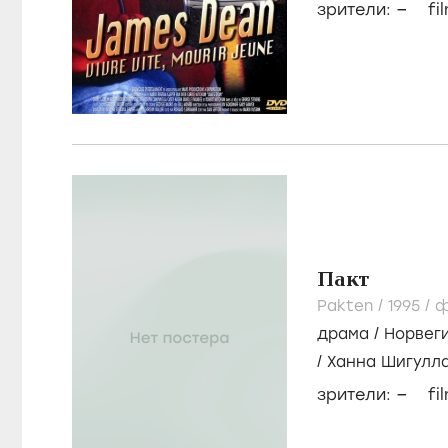
–
зрители:
fi
Пакт
Pakten /
1995
/
ф
драма
/
Норвег
/
Ханна Шигулл
–
зрители:
fi