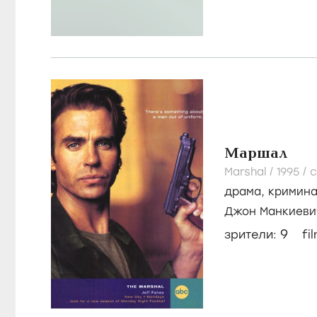
Маршал
Marshal /
1995
/
с
драма
,
кримин
Джон Манкиеви
МакКилип
9
зрители:
fi