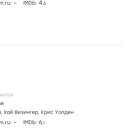
–
4
lm.ru:
IMDb:
,6
ильм
ия
а,
Кай Визингер,
Крис Уолден
–
6
lm.ru:
IMDb:
,1