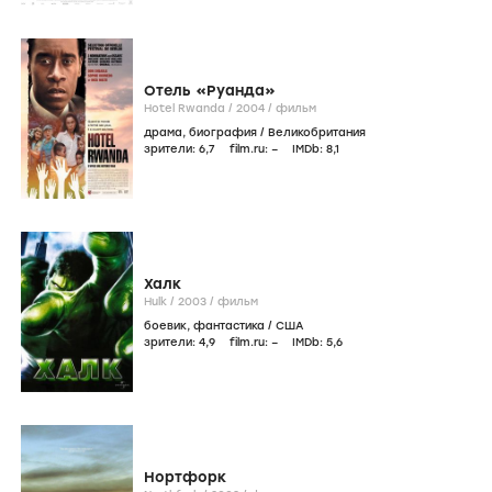
Отель «Руанда»
Hotel Rwanda /
2004
/
фильм
драма
,
биография
/
Великобритания
зрители:
6
,7
film.ru:
–
IMDb:
8
,1
Халк
Hulk /
2003
/
фильм
боевик
,
фантастика
/
США
зрители:
4
,9
film.ru:
–
IMDb:
5
,6
Нортфорк