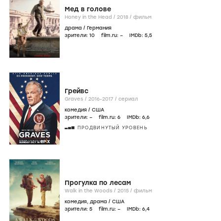
Мед в голове
Honey in the Head /
2018
/
фильм
драма
/
Германия
зрители:
10
film.ru:
–
IMDb:
5
,5
Грейвс
Graves /
2016-2017
/
сериал
комедия
/
США
зрители:
–
film.ru:
6
IMDb:
6
,6
ПРОДВИНУТЫЙ УРОВЕНЬ
Прогулка по лесам
Walk in the Woods /
2015
/
фильм
комедия
,
драма
/
США
зрители:
5
film.ru:
–
IMDb:
6
,4