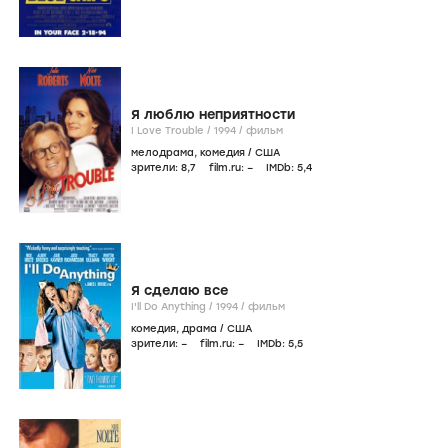
Я люблю неприятности
I Love Trouble /
1994
/
фильм
мелодрама
,
комедия
/
США
зрители:
8
,7
film.ru:
–
IMDb:
5
,4
Я сделаю все
I'll Do Anything /
1994
/
фильм
комедия
,
драма
/
США
зрители:
–
film.ru:
–
IMDb:
5
,5