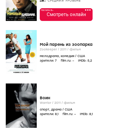
СРЕДНИЙ УРОВЕНЬ
•••
РЕКЛАМА 18+
Смотреть онлайн
Мой парень из зоопарка
Zookeeper /
2011
/
фильм
мелодрама
,
комедия
/
США
зрители:
7
film.ru:
–
IMDb:
5
,2
Воин
Warrior /
2011
/
фильм
спорт
,
драма
/
США
зрители:
8
,1
film.ru:
–
IMDb:
8
,1