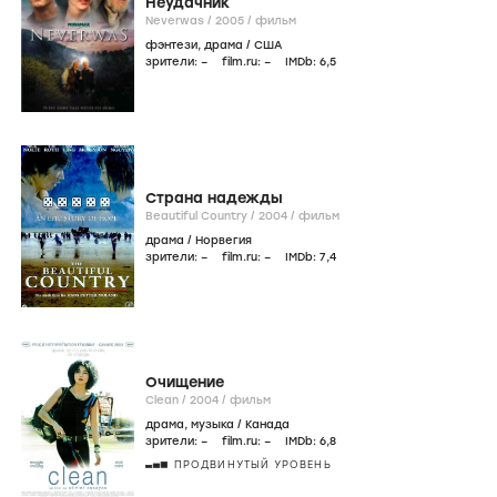
Неудачник
Neverwas /
2005
/
фильм
фэнтези
,
драма
/
США
зрители:
–
film.ru:
–
IMDb:
6
,5
Страна надежды
Beautiful Country /
2004
/
фильм
драма
/
Норвегия
зрители:
–
film.ru:
–
IMDb:
7
,4
Очищение
Clean /
2004
/
фильм
драма
,
музыка
/
Канада
зрители:
–
film.ru:
–
IMDb:
6
,8
ПРОДВИНУТЫЙ УРОВЕНЬ