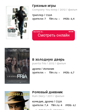
Грязные игры
Company You Keep /
2012
/
фильм
триллер
/
США
зрители:
7
film.ru:
–
IMDb:
6
,4
•••
РЕКЛАМА 18+
Смотреть онлайн
В холодную дверь
puerta fría /
2012
/
фильм
драма
/
Испания
зрители:
–
film.ru:
–
IMDb:
6
,7
Ромовый дневник
Rum Diary /
2011
/
фильм
комедия
,
драма
/
США
зрители:
7
,4
film.ru:
4
IMDb:
6
,1