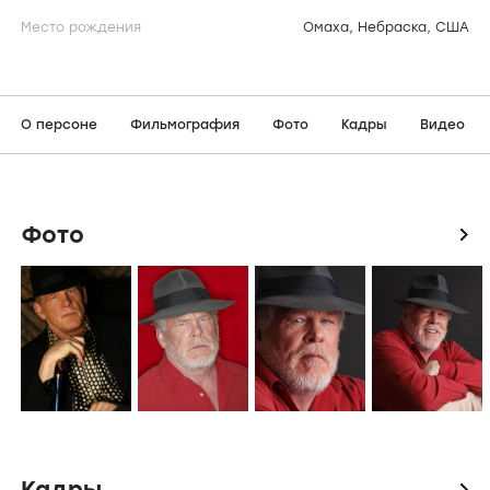
Место рождения
Омаха, Небраска, США
О персоне
Фильмография
Фото
Кадры
Видео
Фото
icon
Кадры
icon