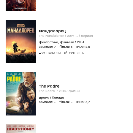
Мандалорец
The Mandalorian /
2019-...
/
сериал
фантастика
,
фэнтези
/
США
зрители:
9
film.ru:
5
IMDb:
8
,6
НАЧАЛЬНЫЙ УРОВЕНЬ
The Padre
The Padre /
2018
/
фильм
драма
/
Канада
зрители:
–
film.ru:
–
IMDb:
5
,7