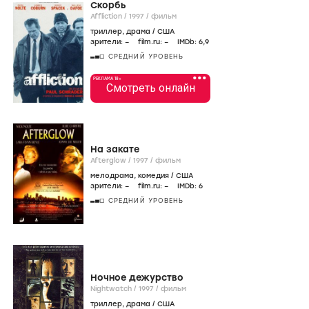
Скорбь
Affliction /
1997
/
фильм
триллер
,
драма
/
США
зрители:
–
film.ru:
–
IMDb:
6
,9
СРЕДНИЙ УРОВЕНЬ
•••
РЕКЛАМА 18+
Смотреть онлайн
На закате
Afterglow /
1997
/
фильм
мелодрама
,
комедия
/
США
зрители:
–
film.ru:
–
IMDb:
6
СРЕДНИЙ УРОВЕНЬ
Ночное дежурство
Nightwatch /
1997
/
фильм
триллер
,
драма
/
США