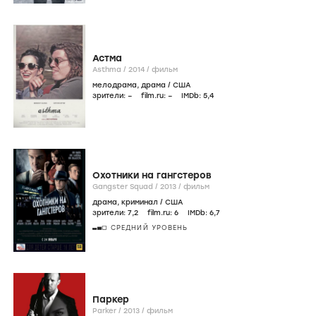
Астма
Asthma /
2014
/
фильм
мелодрама
,
драма
/
США
зрители:
–
film.ru:
–
IMDb:
5
,4
Охотники на гангстеров
Gangster Squad /
2013
/
фильм
драма
,
криминал
/
США
зрители:
7
,2
film.ru:
6
IMDb:
6
,7
СРЕДНИЙ УРОВЕНЬ
Паркер
Parker /
2013
/
фильм