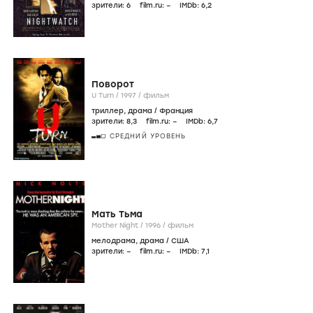
зрители:
6
film.ru:
–
IMDb:
6
,2
Поворот
U Turn /
1997
/
фильм
триллер
,
драма
/
Франция
зрители:
8
,3
film.ru:
–
IMDb:
6
,7
СРЕДНИЙ УРОВЕНЬ
Мать Тьма
Mother Night /
1996
/
фильм
мелодрама
,
драма
/
США
зрители:
–
film.ru:
–
IMDb:
7
,1