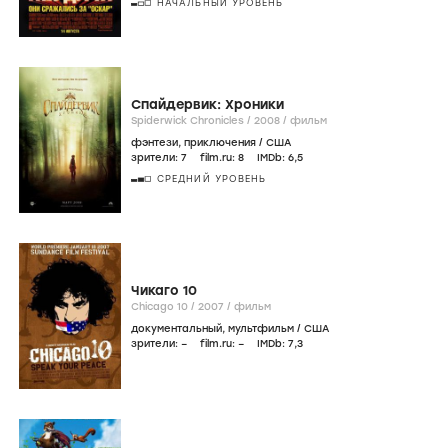
НАЧАЛЬНЫЙ УРОВЕНЬ
Спайдервик: Хроники
Spiderwick Chronicles /
2008
/
фильм
фэнтези
,
приключения
/
США
зрители:
7
film.ru:
8
IMDb:
6
,5
СРЕДНИЙ УРОВЕНЬ
Чикаго 10
Chicago 10 /
2007
/
фильм
документальный
,
мультфильм
/
США
зрители:
–
film.ru:
–
IMDb:
7
,3