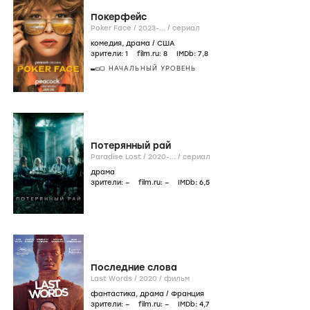
Покерфейс
Poker Face /
2023-...
/
сериал
комедия
,
драма
/
США
зрители:
1
film.ru:
8
IMDb:
7
,8
НАЧАЛЬНЫЙ УРОВЕНЬ
Потерянный рай
Paradise Lost /
2020-...
/
сериал
драма
зрители:
–
film.ru:
–
IMDb:
6
,5
Последние слова
Last Words /
2020
/
фильм
фантастика
,
драма
/
Франция
зрители:
–
film.ru:
–
IMDb:
4
,7