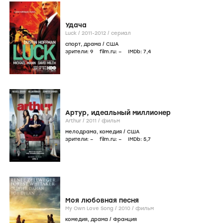
Удача
Luck /
2011-2012
/
сериал
спорт
,
драма
/
США
зрители:
9
film.ru:
–
IMDb:
7
,4
Артур, идеальный миллионер
Arthur /
2011
/
фильм
мелодрама
,
комедия
/
США
зрители:
–
film.ru:
–
IMDb:
5
,7
Моя любовная песня
My Own Love Song /
2010
/
фильм
комедия
,
драма
/
Франция