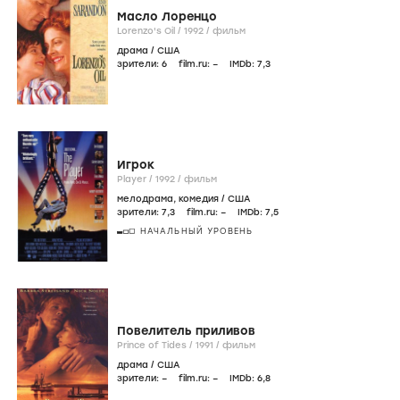
Масло Лоренцо
Lorenzo's Oil /
1992
/
фильм
драма
/
США
зрители:
6
film.ru:
–
IMDb:
7
,3
Игрок
Player /
1992
/
фильм
мелодрама
,
комедия
/
США
зрители:
7
,3
film.ru:
–
IMDb:
7
,5
НАЧАЛЬНЫЙ УРОВЕНЬ
Повелитель приливов
Prince of Tides /
1991
/
фильм
драма
/
США
зрители:
–
film.ru:
–
IMDb:
6
,8