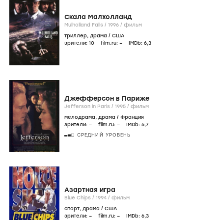
Скала Малхолланд
Mulholland Falls /
1996
/
фильм
триллер
,
драма
/
США
зрители:
10
film.ru:
–
IMDb:
6
,3
Джефферсон в Париже
Jefferson in Paris /
1995
/
фильм
мелодрама
,
драма
/
Франция
зрители:
–
film.ru:
–
IMDb:
5
,7
СРЕДНИЙ УРОВЕНЬ
Азартная игра
Blue Chips /
1994
/
фильм
спорт
,
драма
/
США
зрители:
–
film.ru:
–
IMDb:
6
,3