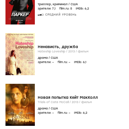
триллер
,
криминал
/
США
зрители:
7
,1
film.ru:
5
IMDb:
6
,2
СРЕДНИЙ УРОВЕНЬ
Ненависть, дружба
Hateship Loveship /
2013
/
фильм
драма
/
США
зрители:
–
film.ru:
–
IMDb:
6
,1
Новая попытка Кейт МакКолл
Trials of Cate McCall /
2013
/
фильм
драма
/
США
зрители:
–
film.ru:
–
IMDb:
6
,2