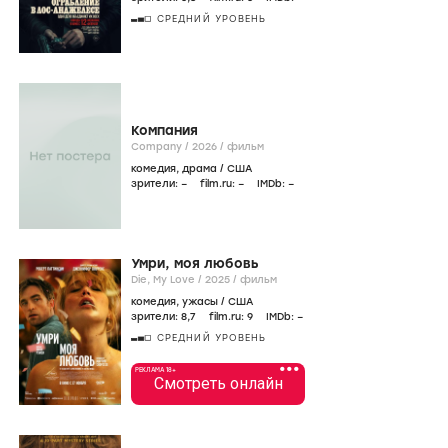
СРЕДНИЙ УРОВЕНЬ
Компания
Company /
2026
/
фильм
комедия
,
драма
/
США
зрители:
–
film.ru:
–
IMDb:
–
Умри, моя любовь
Die, My Love /
2025
/
фильм
комедия
,
ужасы
/
США
зрители:
8
,7
film.ru:
9
IMDb:
–
СРЕДНИЙ УРОВЕНЬ
•••
РЕКЛАМА 18+
Смотреть онлайн