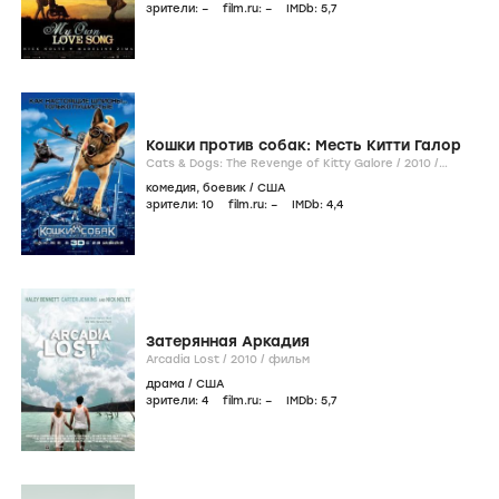
зрители:
–
film.ru:
–
IMDb:
5
,7
Кошки против собак: Месть Китти Галор
Cats & Dogs: The Revenge of Kitty Galore /
2010
/
фильм
комедия
,
боевик
/
США
зрители:
10
film.ru:
–
IMDb:
4
,4
Затерянная Аркадия
Arcadia Lost /
2010
/
фильм
драма
/
США
зрители:
4
film.ru:
–
IMDb:
5
,7