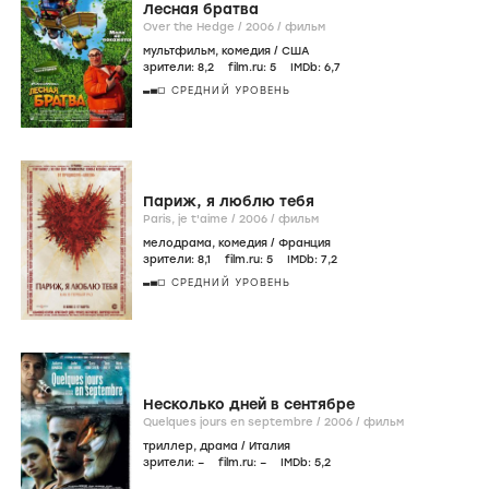
Лесная братва
Over the Hedge /
2006
/
фильм
мультфильм
,
комедия
/
США
зрители:
8
,2
film.ru:
5
IMDb:
6
,7
СРЕДНИЙ УРОВЕНЬ
Париж, я люблю тебя
Paris, je t'aime /
2006
/
фильм
мелодрама
,
комедия
/
Франция
зрители:
8
,1
film.ru:
5
IMDb:
7
,2
СРЕДНИЙ УРОВЕНЬ
Несколько дней в сентябре
Quelques jours en septembre /
2006
/
фильм
триллер
,
драма
/
Италия
зрители:
–
film.ru:
–
IMDb:
5
,2