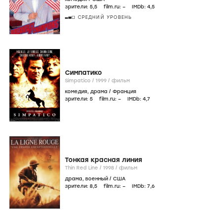
зрители:
5
,5
film.ru:
–
IMDb:
4
,5
СРЕДНИЙ УРОВЕНЬ
Симпатико
Simpatico /
1999
/
фильм
комедия
,
драма
/
Франция
зрители:
5
film.ru:
–
IMDb:
4
,7
Тонкая красная линия
Thin Red Line /
1998
/
фильм
драма
,
военный
/
США
зрители:
8
,5
film.ru:
–
IMDb:
7
,6