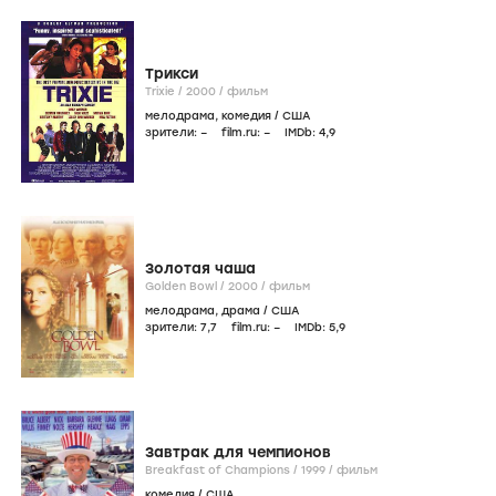
Трикси
Trixie /
2000
/
фильм
мелодрама
,
комедия
/
США
зрители:
–
film.ru:
–
IMDb:
4
,9
Золотая чаша
Golden Bowl /
2000
/
фильм
мелодрама
,
драма
/
США
зрители:
7
,7
film.ru:
–
IMDb:
5
,9
Завтрак для чемпионов
Breakfast of Champions /
1999
/
фильм
комедия
/
США