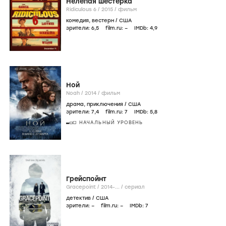
Нелепая шестёрка
Ridiculous 6 /
2015
/
фильм
комедия
,
вестерн
/
США
зрители:
6
,5
film.ru:
–
IMDb:
4
,9
Ной
Noah /
2014
/
фильм
драма
,
приключения
/
США
зрители:
7
,4
film.ru:
7
IMDb:
5
,8
НАЧАЛЬНЫЙ УРОВЕНЬ
Грейспойнт
Gracepoint /
2014-...
/
сериал
детектив
/
США
зрители:
–
film.ru:
–
IMDb:
7