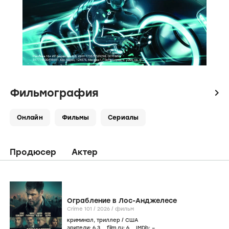
Фильмография
icon
Онлайн
Фильмы
Сериалы
Продюсер
Актер
Ограбление в Лос-Анджелесе
Crime 101 /
2026
/
фильм
криминал
,
триллер
/
США
зрители:
6
,3
film.ru:
6
IMDb:
–