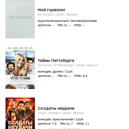
Мой горизонт
My Horizon /
2009
/
фильм
короткометражный
/
Великобритания
зрители:
–
film.ru:
–
IMDb:
–
Тайны Питтсбурга
Mysteries of Pittsburgh /
2008
/
фильм
комедия
,
драма
/
США
зрители:
–
film.ru:
–
IMDb:
5
,4
Солдаты неудачи
Tropic Thunder /
2008
/
фильм
комедия
,
приключения
/
США
зрители:
7
,5
film.ru:
7
IMDb:
7
,1