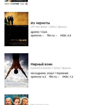
Из черноты
Off the Black /
2006
/
фильм
драма
/
США
зрители:
–
film.ru:
–
IMDb:
6
,5
Мирный воин
Peaceful Warrior /
2006
/
фильм
мелодрама
,
спорт
/
Германия
зрители:
6
,3
film.ru:
–
IMDb:
7
,2