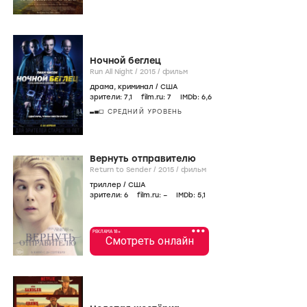
Ночной беглец
Run All Night /
2015
/
фильм
драма
,
криминал
/
США
зрители:
7
,1
film.ru:
7
IMDb:
6
,6
СРЕДНИЙ УРОВЕНЬ
Вернуть отправителю
Return to Sender /
2015
/
фильм
триллер
/
США
зрители:
6
film.ru:
–
IMDb:
5
,1
•••
РЕКЛАМА 18+
Смотреть онлайн