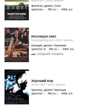
Northfork /
2003
/
фильм
фэнтези
,
драма
/
США
зрители:
–
film.ru:
–
IMDb:
6
,2
Исследуя секс
Investigating Sex /
2002
/
фильм
комедия
,
драма
/
Германия
зрители:
10
film.ru:
–
IMDb:
4
,6
СРЕДНИЙ УРОВЕНЬ
Хороший вор
Good Thief /
2002
/
фильм
триллер
,
драма
/
Франция
зрители:
–
film.ru:
–
IMDb:
6
,5