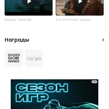
Бездна: Трейлер
Кто остановит дождь:
Трейлер
Награды
icon