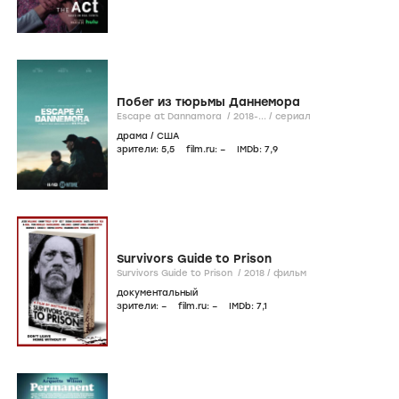
Побег из тюрьмы Даннемора
Escape at Dannamora /
2018-...
/
сериал
драма
/
США
зрители:
5
,5
film.ru:
–
IMDb:
7
,9
Survivors Guide to Prison
Survivors Guide to Prison /
2018
/
фильм
документальный
зрители:
–
film.ru:
–
IMDb:
7
,1