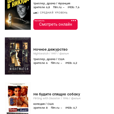
триллер
,
драма
/
Франция
зрители:
6
,8
film.ru:
–
IMDb:
7
,6
СРЕДНИЙ УРОВЕНЬ
•••
РЕКЛАМА 18+
Смотреть онлайн
Ночное дежурство
Nightwatch /
1997
/
фильм
триллер
,
драма
/
США
зрители:
6
film.ru:
–
IMDb:
6
,2
Не будите спящую собаку
Flirting with Disaster /
1996
/
фильм
комедия
/
США
зрители:
8
film.ru:
–
IMDb:
6
,7