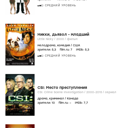
СРЕДНИЙ УРОВЕНЬ
Никки, дьявол - младший
Little Nicky /
2000
/
фильм
мелодрама
,
комедия
/
США
зрители:
5
,3
film.ru:
7
IMDb:
5
,3
СРЕДНИЙ УРОВЕНЬ
CSI: Место преступления
CSI: Crime Scene Investigation /
2000-2015
/
сериал
драма
,
криминал
/
Канада
зрители:
10
film.ru:
–
IMDb:
7
,7