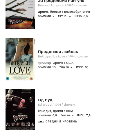
За пределами Рангуна
Beyond Rangoon /
1995
/
фильм
драма
,
боевик
/
Великобритания
зрители:
–
film.ru:
–
IMDb:
6
,5
Преданная любовь
Betrayed by Love /
1994
/
фильм
триллер
,
драма
/
США
зрители:
10
film.ru:
–
IMDb:
5
,1
Эд Вуд
Ed Wood /
1994
/
фильм
комедия
,
драма
/
США
зрители:
6
,9
film.ru:
–
IMDb:
7
,8
СРЕДНИЙ УРОВЕНЬ