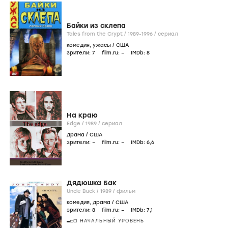
Байки из склепа
Tales from the Crypt /
1989-1996
/
сериал
комедия
,
ужасы
/
США
зрители:
7
film.ru:
–
IMDb:
8
На краю
Edge /
1989
/
сериал
драма
/
США
зрители:
–
film.ru:
–
IMDb:
6
,6
Дядюшка Бак
Uncle Buck /
1989
/
фильм
комедия
,
драма
/
США
зрители:
8
film.ru:
–
IMDb:
7
,1
НАЧАЛЬНЫЙ УРОВЕНЬ