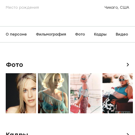
Место рождения
Чикаго, США
О персоне
Фильмография
Фото
Кадры
Видео
Фото
icon
Кадры
icon