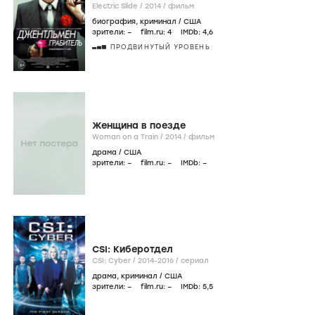
Electric Slide /
2014
/
фильм
биография
,
криминал
/
США
зрители:
–
film.ru:
4
IMDb:
4
,6
ПРОДВИНУТЫЙ УРОВЕНЬ
Женщина в поезде
Woman on a Train /
2014
/
фильм
драма
/
США
зрители:
–
film.ru:
–
IMDb:
–
CSI: Киберотдел
CSI: Cyber /
2014-2016
/
сериал
драма
,
криминал
/
США
зрители:
–
film.ru:
–
IMDb:
5
,5