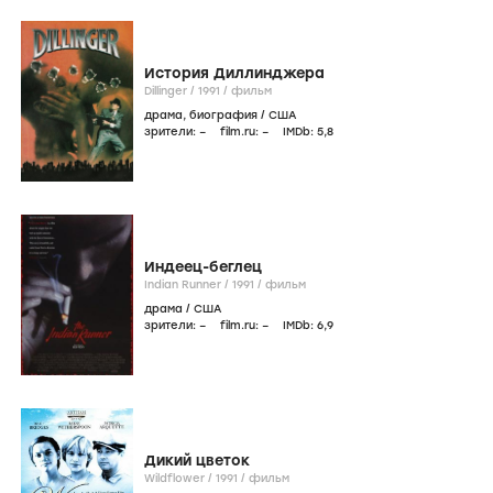
История Диллинджера
Dillinger /
1991
/
фильм
драма
,
биография
/
США
зрители:
–
film.ru:
–
IMDb:
5
,8
Индеец-беглец
Indian Runner /
1991
/
фильм
драма
/
США
зрители:
–
film.ru:
–
IMDb:
6
,9
Дикий цветок
Wildflower /
1991
/
фильм