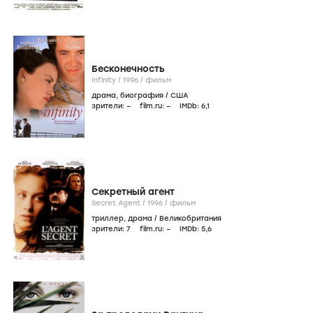
Бесконечность
Infinity /
1996
/
фильм
драма
,
биография
/
США
зрители:
–
film.ru:
–
IMDb:
6
,1
Секретный агент
Secret Agent /
1996
/
фильм
триллер
,
драма
/
Великобритания
зрители:
7
film.ru:
–
IMDb:
5
,6