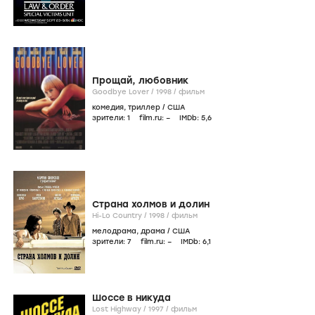
Прощай, любовник
Goodbye Lover /
1998
/
фильм
комедия
,
триллер
/
США
зрители:
1
film.ru:
–
IMDb:
5
,6
Страна холмов и долин
Hi-Lo Country /
1998
/
фильм
мелодрама
,
драма
/
США
зрители:
7
film.ru:
–
IMDb:
6
,1
Шоссе в никуда
Lost Highway /
1997
/
фильм