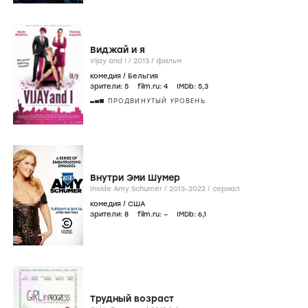
Виджай и я
Vijay and I /
2013
/
фильм
комедия
/
Бельгия
зрители:
5
film.ru:
4
IMDb:
5
,3
ПРОДВИНУТЫЙ УРОВЕНЬ
Внутри Эми Шумер
Inside Amy Schumer /
2013-2022
/
сериал
комедия
/
США
зрители:
8
film.ru:
–
IMDb:
6
,1
Трудный возраст