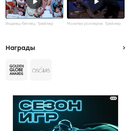
Индеец-беглец: Трейлер
Молитва роллеров: Трейлер
Награды
icon