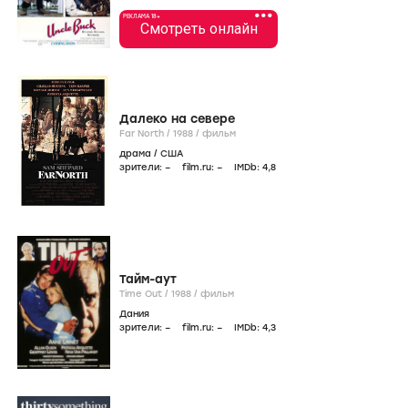
•••
РЕКЛАМА 18+
Смотреть онлайн
Далеко на севере
Far North /
1988
/
фильм
драма
/
США
зрители:
–
film.ru:
–
IMDb:
4
,8
Тайм-аут
Time Out /
1988
/
фильм
Дания
зрители:
–
film.ru:
–
IMDb:
4
,3