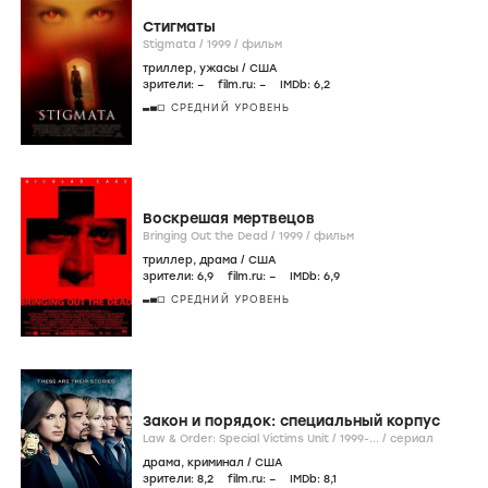
Стигматы
Stigmata /
1999
/
фильм
триллер
,
ужасы
/
США
зрители:
–
film.ru:
–
IMDb:
6
,2
СРЕДНИЙ УРОВЕНЬ
Воскрешая мертвецов
Bringing Out the Dead /
1999
/
фильм
триллер
,
драма
/
США
зрители:
6
,9
film.ru:
–
IMDb:
6
,9
СРЕДНИЙ УРОВЕНЬ
Закон и порядок: специальный корпус
Law & Order: Special Victims Unit /
1999-...
/
сериал
драма
,
криминал
/
США
зрители:
8
,2
film.ru:
–
IMDb:
8
,1