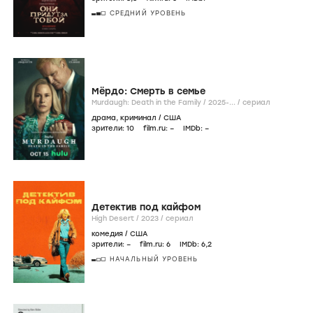
СРЕДНИЙ УРОВЕНЬ
Мёрдо: Смерть в семье
Murdaugh: Death in the Family /
2025-...
/
сериал
драма
,
криминал
/
США
зрители:
10
film.ru:
–
IMDb:
–
Детектив под кайфом
High Desert /
2023
/
сериал
комедия
/
США
зрители:
–
film.ru:
6
IMDb:
6
,2
НАЧАЛЬНЫЙ УРОВЕНЬ