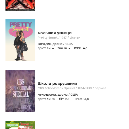
Большая умница
Pretty Smart /
1987
/
фильм
комедия
,
драма
/
США
зрители:
–
film.ru:
–
IMDb:
4
,6
Школа разрушения
CBS Schoolbreak Special /
1984-1995
/
сериал
мелодрама
,
драма
/
США
зрители:
10
film.ru:
–
IMDb:
6
,8