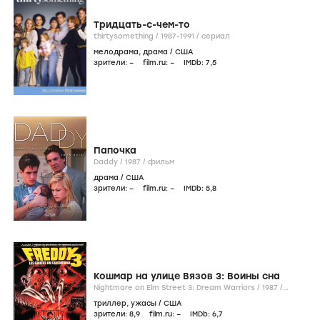
Тридцать-с-чем-то
thirtysomething /
1987-1991
/
сериал
мелодрама
,
драма
/
США
зрители:
–
film.ru:
–
IMDb:
7
,5
Папочка
Daddy /
1987
/
фильм
драма
/
США
зрители:
–
film.ru:
–
IMDb:
5
,8
Кошмар на улице Вязов 3: Воины сна
Nightmare on Elm Street 3: Dream Warriors /
1987
/
фильм
триллер
,
ужасы
/
США
зрители:
8
,9
film.ru:
–
IMDb:
6
,7