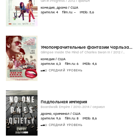
Girl in Progress /
2012
/
фильм
комедия
,
драма
/
США
зрители:
4
film.ru:
–
IMDb:
5
,6
Умопомрачительные фантазии Чарльза
Свона-третьего
Glimpse Inside the Mind of Charles Swan III /
2012
/
фильм
комедия
/
США
зрители:
6
,3
film.ru:
6
IMDb:
4
,6
СРЕДНИЙ УРОВЕНЬ
Подпольная империя
Boardwalk Empire /
2010-2014
/
сериал
драма
,
криминал
/
США
зрители:
9
,6
film.ru:
8
IMDb:
8
,6
СРЕДНИЙ УРОВЕНЬ