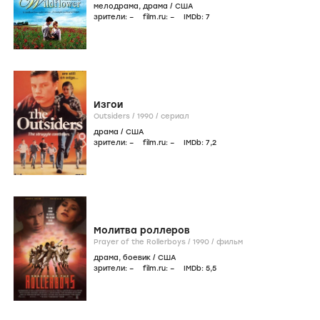
мелодрама
,
драма
/
США
зрители:
–
film.ru:
–
IMDb:
7
Изгои
Outsiders /
1990
/
сериал
драма
/
США
зрители:
–
film.ru:
–
IMDb:
7
,2
Молитва роллеров
Prayer of the Rollerboys /
1990
/
фильм
драма
,
боевик
/
США
зрители:
–
film.ru:
–
IMDb:
5
,5