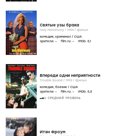
Святые узы брака
Holy Matrimony /
1994
/
фильм
комедия
,
криминал
/
США
зрители:
–
film.ru:
–
IMDb:
5
,1
Впереди одни неприятности
Trouble Bound /
1993
/
фильм
комедия
,
боевик
/
США
зрители:
–
film.ru:
–
IMDb:
5
,5
СРЕДНИЙ УРОВЕНЬ
Итэн Фроум