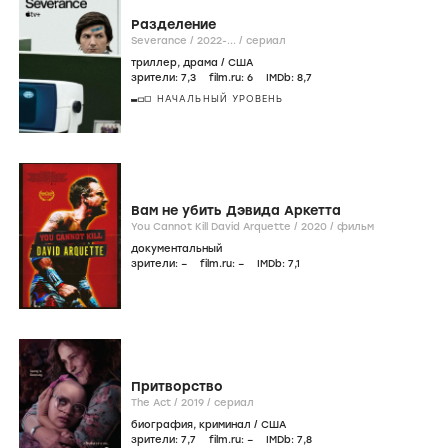
Разделение
Severance /
2022-...
/
сериал
триллер
,
драма
/
США
зрители:
7
,3
film.ru:
6
IMDb:
8
,7
НАЧАЛЬНЫЙ УРОВЕНЬ
Вам не убить Дэвида Аркетта
You Cannot Kill David Arquette /
2020
/
фильм
документальный
зрители:
–
film.ru:
–
IMDb:
7
,1
Притворство
The Act /
2019
/
сериал
биография
,
криминал
/
США
зрители:
7
,7
film.ru:
–
IMDb:
7
,8