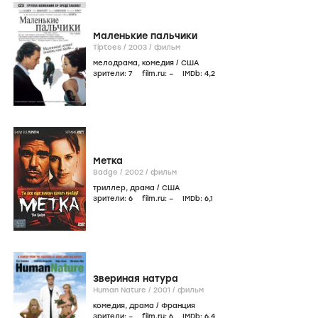
Маленькие пальчики
Tiptoes /
2003
/
фильм
мелодрама
,
комедия
/
США
зрители:
7
film.ru:
–
IMDb:
4
,2
Метка
Badge /
2002
/
фильм
триллер
,
драма
/
США
зрители:
6
film.ru:
–
IMDb:
6
,1
Звериная натура
Human Nature /
2001
/
фильм
комедия
,
драма
/
Франция
зрители:
–
film.ru:
6
IMDb:
6
,4