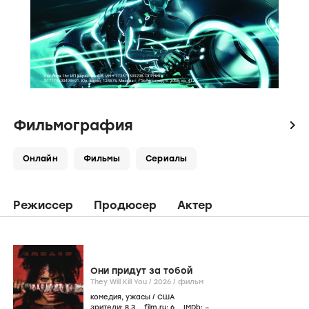
Фильмография
icon
Онлайн
Фильмы
Сериалы
Режиссер
Продюсер
Актер
Они придут за тобой
They Will Kill You /
2026
/
фильм
комедия
,
ужасы
/
США
зрители:
8
,3
film.ru:
6
IMDb:
–