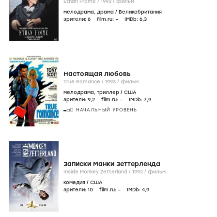
Ethan Frome /
1993
/
фильм
мелодрама
,
драма
/
Великобритания
зрители:
6
film.ru:
–
IMDb:
6
,3
Настоящая любовь
True Romance /
1993
/
фильм
мелодрама
,
триллер
/
США
зрители:
9
,2
film.ru:
–
IMDb:
7
,9
НАЧАЛЬНЫЙ УРОВЕНЬ
Записки Манки Зеттерленда
Inside Monkey Zetterland /
1992
/
фильм
комедия
/
США
зрители:
10
film.ru:
–
IMDb:
4
,9