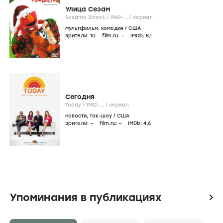
Улица Сезам
Sesame Street /
1969-...
/
сериал
мультфильм
,
комедия
/
США
зрители:
10
film.ru:
–
IMDb:
8
,1
Сегодня
Today /
1952-...
/
сериал
новости
,
ток-шоу
/
США
зрители:
–
film.ru:
–
IMDb:
4
,6
Упоминания в публикациях
icon