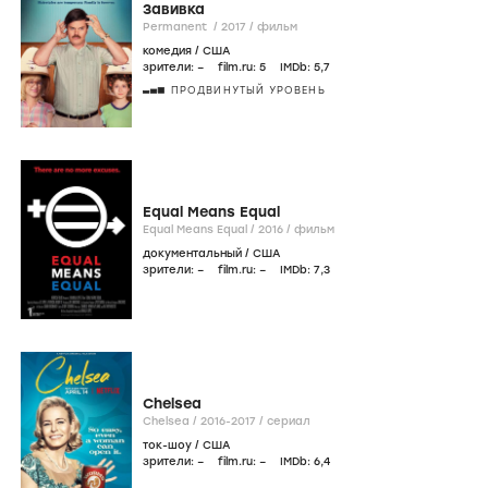
Завивка
Permanent /
2017
/
фильм
комедия
/
США
зрители:
–
film.ru:
5
IMDb:
5
,7
ПРОДВИНУТЫЙ УРОВЕНЬ
Equal Means Equal
Equal Means Equal /
2016
/
фильм
документальный
/
США
зрители:
–
film.ru:
–
IMDb:
7
,3
Chelsea
Chelsea /
2016-2017
/
сериал
ток-шоу
/
США
зрители:
–
film.ru:
–
IMDb:
6
,4