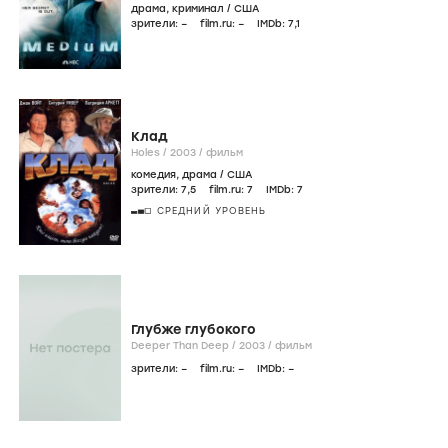
драма
,
криминал
/
США
зрители:
–
film.ru:
–
IMDb:
7
,1
Клад
Holes /
2003
/
фильм
комедия
,
драма
/
США
зрители:
7
,5
film.ru:
7
IMDb:
7
СРЕДНИЙ УРОВЕНЬ
Глубже глубокого
Deeper Than Deep /
2003
/
фильм
зрители:
–
film.ru:
–
IMDb:
–