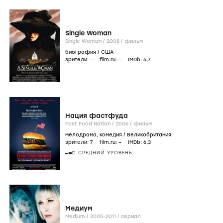
Single Woman
Single Woman /
2008
/
фильм
биография
/
США
зрители:
–
film.ru:
–
IMDb:
5
,7
Нация фастфуда
Fast Food Nation /
2006
/
фильм
мелодрама
,
комедия
/
Великобритания
зрители:
7
film.ru:
–
IMDb:
6
,3
СРЕДНИЙ УРОВЕНЬ
Медиум
Medium /
2005-2011
/
сериал