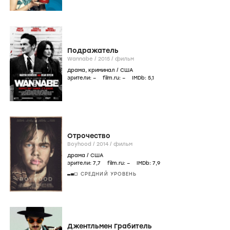
Подражатель
Wannabe /
2015
/
фильм
драма
,
криминал
/
США
зрители:
–
film.ru:
–
IMDb:
5
,1
Отрочество
Boyhood /
2014
/
фильм
драма
/
США
зрители:
7
,7
film.ru:
–
IMDb:
7
,9
СРЕДНИЙ УРОВЕНЬ
Джентльмен Грабитель