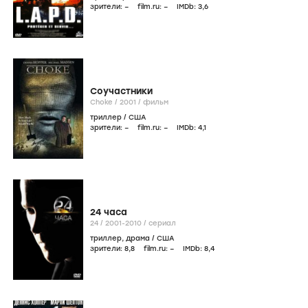
зрители:
–
film.ru:
–
IMDb:
3
,6
Соучастники
Choke /
2001
/
фильм
триллер
/
США
зрители:
–
film.ru:
–
IMDb:
4
,1
24 часа
24 /
2001-2010
/
сериал
триллер
,
драма
/
США
зрители:
8
,8
film.ru:
–
IMDb:
8
,4