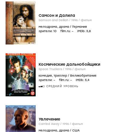
Самсон и Далила
Samson and Delilah /
1996
/
фильм
мелодрама
,
драма
/
Германия
зрители:
10
film.ru:
–
IMDb:
5
,8
Космические дальнобойщики
Space Truckers /
1996
/
фильм
комедия
,
триллер
/
Великобритания
зрители:
–
film.ru:
–
IMDb:
5
,4
СРЕДНИЙ УРОВЕНЬ
Увлечение
Carried Away /
1996
/
фильм
мелодрама
,
драма
/
США