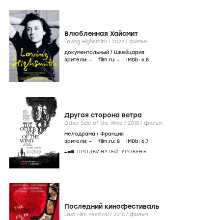
Влюбленная Хайсмит
Loving Highsmith /
2022
/
фильм
документальный
/
Швейцария
зрители:
–
film.ru:
–
IMDb:
6
,8
Другая сторона ветра
Other Side of the Wind /
2018
/
фильм
мелодрама
/
Франция
зрители:
–
film.ru:
8
IMDb:
6
,7
ПРОДВИНУТЫЙ УРОВЕНЬ
Последний кинофестиваль
Last Film Festival /
2015
/
фильм