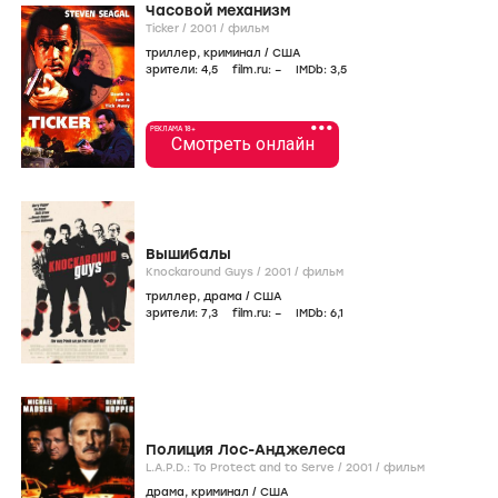
Часовой механизм
Ticker /
2001
/
фильм
триллер
,
криминал
/
США
зрители:
4
,5
film.ru:
–
IMDb:
3
,5
•••
РЕКЛАМА 18+
Смотреть онлайн
Вышибалы
Knockaround Guys /
2001
/
фильм
триллер
,
драма
/
США
зрители:
7
,3
film.ru:
–
IMDb:
6
,1
Полиция Лос-Анджелеса
L.A.P.D.: To Protect and to Serve /
2001
/
фильм
драма
,
криминал
/
США