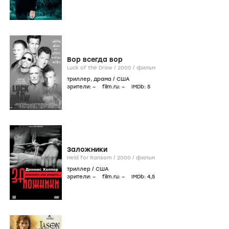
Вор всегда вор
Luck of the Draw /
2000
/
фильм
триллер
,
драма
/
США
зрители:
–
film.ru:
–
IMDb:
5
Заложники
Held for Ransom /
2000
/
фильм
триллер
/
США
зрители:
–
film.ru:
–
IMDb:
4
,5