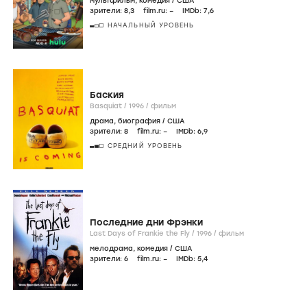
мультфильм
,
комедия
/
США
зрители:
8
,3
film.ru:
–
IMDb:
7
,6
НАЧАЛЬНЫЙ УРОВЕНЬ
Баския
Basquiat /
1996
/
фильм
драма
,
биография
/
США
зрители:
8
film.ru:
–
IMDb:
6
,9
СРЕДНИЙ УРОВЕНЬ
Последние дни Фрэнки
Last Days of Frankie the Fly /
1996
/
фильм
мелодрама
,
комедия
/
США
зрители:
6
film.ru:
–
IMDb:
5
,4