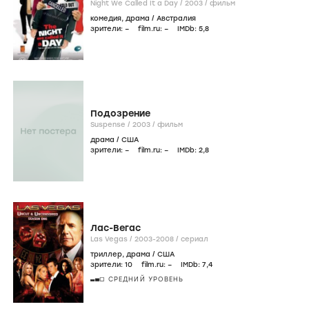
Night We Called It a Day /
2003
/
фильм
комедия
,
драма
/
Австралия
зрители:
–
film.ru:
–
IMDb:
5
,8
Подозрение
Suspense /
2003
/
фильм
драма
/
США
зрители:
–
film.ru:
–
IMDb:
2
,8
Лас-Вегас
Las Vegas /
2003-2008
/
сериал
триллер
,
драма
/
США
зрители:
10
film.ru:
–
IMDb:
7
,4
СРЕДНИЙ УРОВЕНЬ