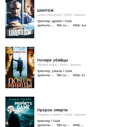
Шантаж
Lured Innocence /
2000
/
фильм
триллер
,
драма
/
США
зрители:
–
film.ru:
–
IMDb:
4
,6
Почерк убийцы
Michael Angel /
2000
/
фильм
триллер
,
ужасы
/
США
зрители:
–
film.ru:
–
IMDb:
4
,1
Пророк смерти
Prophet's Game /
2000
/
фильм
триллер
/
США
зрители:
–
film.ru:
–
IMDb:
–