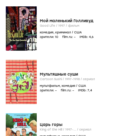
Мой маленький Голливуд
Good Life /
1997
/
фильм
комедия
,
криминал
/
США
зрители:
10
film.ru:
–
IMDb:
4
,6
Мультяшные суши
Cartoon Sushi /
1997-1998
/
сериал
мультфильм
,
комедия
/
США
зрители:
–
film.ru:
–
IMDb:
7
,4
Царь горы
King of the Hill /
1997-...
/
сериал