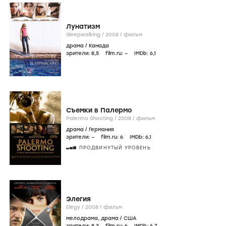
Лунатизм
Sleepwalking /
2008
/
фильм
драма
/
Канада
зрители:
8
,5
film.ru:
–
IMDb:
6
,1
Съемки в Палермо
Palermo Shooting /
2008
/
фильм
драма
/
Германия
зрители:
–
film.ru:
6
IMDb:
6
,1
ПРОДВИНУТЫЙ УРОВЕНЬ
Элегия
Elegy /
2008
/
фильм
мелодрама
,
драма
/
США
зрители:
8
,3
film.ru:
6
IMDb:
6
,7