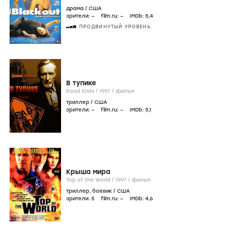
драма
/
США
зрители:
–
film.ru:
–
IMDb:
5
,4
ПРОДВИНУТЫЙ УРОВЕНЬ
В тупике
Road Ends /
1997
/
фильм
триллер
/
США
зрители:
–
film.ru:
–
IMDb:
5
,1
Крыша мира
Top of the World /
1997
/
фильм
триллер
,
боевик
/
США
зрители:
5
film.ru:
–
IMDb:
4
,6