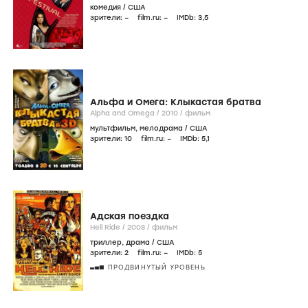
комедия
/
США
зрители:
–
film.ru:
–
IMDb:
3
,5
Альфа и Омега: Клыкастая братва
Alpha and Omega /
2010
/
фильм
мультфильм
,
мелодрама
/
США
зрители:
10
film.ru:
–
IMDb:
5
,1
Адская поездка
Hell Ride /
2008
/
фильм
триллер
,
драма
/
США
зрители:
2
film.ru:
–
IMDb:
5
ПРОДВИНУТЫЙ УРОВЕНЬ