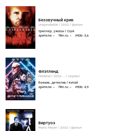
Беззвучный крик
Unspeakable /
2002
/
фильм
триллер
,
ужасы
/
США
зрители:
–
film.ru:
–
IMDb:
3
,6
Флэтленд
Flatland /
2002-...
/
сериал
боевик
,
детектив
/
Китай
зрители:
–
film.ru:
–
IMDb:
4
,9
Виртуоз
Piano Player /
2002
/
фильм