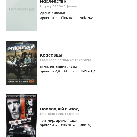
Наследство
Legacy /
2004
/
фильм
драма
/
Япония
зрители:
–
film.ru:
–
IMDb:
4
,6
Красавцы
Entourage /
2004-2011
/
сериал
комедия
,
драма
/
США
зрители:
9
,8
film.ru:
–
IMDb:
8
,4
Последний выход
Last Ride /
2004
/
фильм
триллер
,
драма
/
США
зрители:
–
film.ru:
–
IMDb:
5
,1