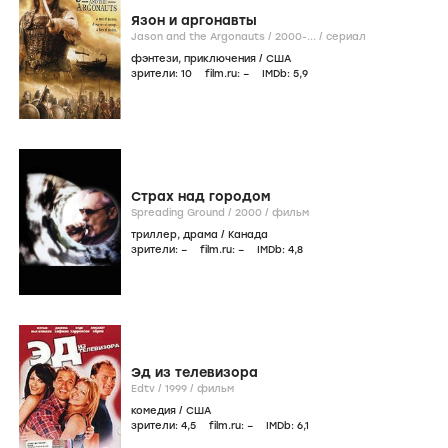
Язон и аргонавты
Jason and the Argonauts /
2000-...
/
сериал
фэнтези
,
приключения
/
США
зрители:
10
film.ru:
–
IMDb:
5
,9
Страх над городом
Spreading Ground /
2000
/
фильм
триллер
,
драма
/
Канада
зрители:
–
film.ru:
–
IMDb:
4
,8
Эд из телевизора
Edtv /
1999
/
фильм
комедия
/
США
зрители:
4
,5
film.ru:
–
IMDb:
6
,1