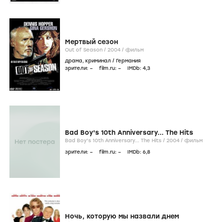
Мертвый сезон
Out of Season /
2004
/
фильм
драма
,
криминал
/
Германия
зрители:
–
film.ru:
–
IMDb:
4
,3
Bad Boy's 10th Anniversary... The Hits
Bad Boy's 10th Anniversary... The Hits /
2004
/
фильм
зрители:
–
film.ru:
–
IMDb:
6
,8
Ночь, которую мы назвали днем