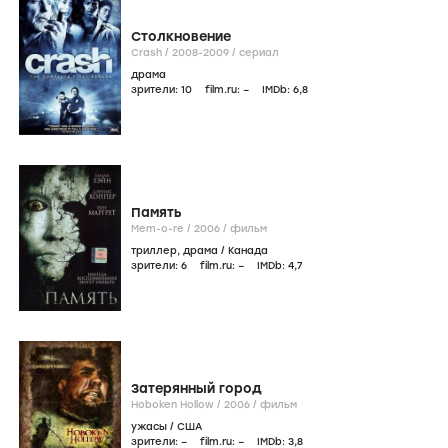
Столкновение
Crash /
2008-2009
/
сериал
драма
зрители:
10
film.ru:
–
IMDb:
6
,8
Память
Mem-o-re /
2006
/
фильм
триллер
,
драма
/
Канада
зрители:
6
film.ru:
–
IMDb:
4
,7
Затерянный город
Hoboken Hollow /
2006
/
фильм
ужасы
/
США
зрители:
–
film.ru:
–
IMDb:
3
,8