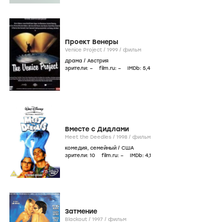
Проект Венеры
Venice Project /
1999
/
фильм
драма
/
Австрия
зрители:
–
film.ru:
–
IMDb:
5
,4
Вместе с Дидлами
Meet the Deedles /
1998
/
фильм
комедия
,
семейный
/
США
зрители:
10
film.ru:
–
IMDb:
4
,1
Затмение
Blackout /
1997
/
фильм