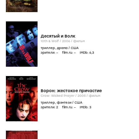
Десятый и Волк
10th & Wolf /
2006
/
фильм
триллер
,
драма
/
США
зрители:
–
film.ru:
–
IMDb:
6
,3
Ворон: жестокое причастие
Crow: Wicked Prayer /
2005
/
фильм
триллер
,
фэнтези
/
США
зрители:
2
film.ru:
–
IMDb:
3