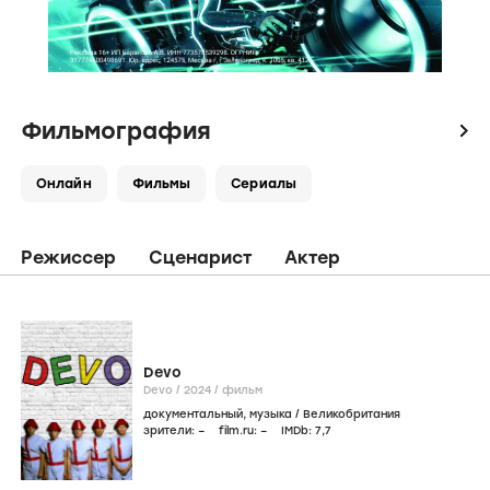
Фильмография
icon
Онлайн
Фильмы
Сериалы
Режиссер
Сценарист
Актер
Devo
Devo /
2024
/
фильм
документальный
,
музыка
/
Великобритания
зрители:
–
film.ru:
–
IMDb:
7
,7