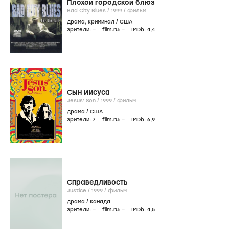
Плохой городской блюз
Bad City Blues /
1999
/
фильм
драма
,
криминал
/
США
зрители:
–
film.ru:
–
IMDb:
4
,4
Сын Иисуса
Jesus' Son /
1999
/
фильм
драма
/
США
зрители:
7
film.ru:
–
IMDb:
6
,9
Справедливость
Justice /
1999
/
фильм
драма
/
Канада
зрители:
–
film.ru:
–
IMDb:
4
,5