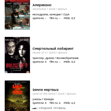
Американо
Americano /
2005
/
фильм
мелодрама
,
комедия
/
США
зрители:
–
film.ru:
–
IMDb:
5
,9
Смертельный лабиринт
House of 9 /
2005
/
фильм
триллер
,
драма
/
Великобритания
зрители:
4
film.ru:
–
IMDb:
5
,3
Земля мертвых
Land of the Dead /
2005
/
фильм
ужасы
/
Канада
зрители:
4
film.ru:
6
IMDb:
6
,2
СРЕДНИЙ УРОВЕНЬ