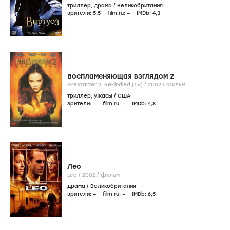
триллер
,
драма
/
Великобритания
зрители:
5
,5
film.ru:
–
IMDb:
4
,3
Воспламеняющая взглядом 2
Firestarter 2: Rekindled (TV) /
2002
/
фильм
триллер
,
ужасы
/
США
зрители:
–
film.ru:
–
IMDb:
4
,8
Лео
Leo /
2002
/
фильм
драма
/
Великобритания
зрители:
–
film.ru:
–
IMDb:
6
,5