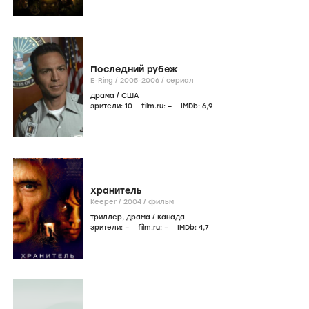
Последний рубеж
E-Ring /
2005-2006
/
сериал
драма
/
США
зрители:
10
film.ru:
–
IMDb:
6
,9
Хранитель
Keeper /
2004
/
фильм
триллер
,
драма
/
Канада
зрители:
–
film.ru:
–
IMDb:
4
,7