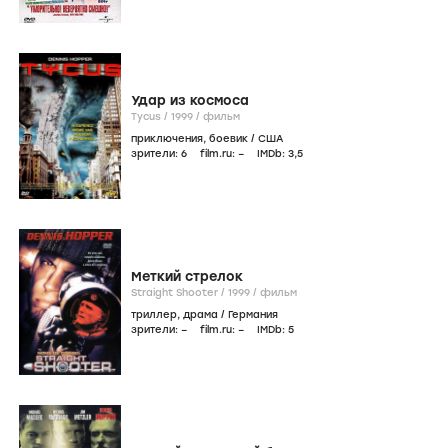
Удар из космоса
Tycus /
1999
/
фильм
приключения
,
боевик
/
США
зрители:
6
film.ru:
–
IMDb:
3
,5
Меткий стрелок
Straight Shooter /
1999
/
фильм
триллер
,
драма
/
Германия
зрители:
–
film.ru:
–
IMDb:
5