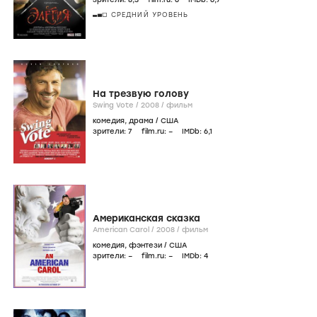
СРЕДНИЙ УРОВЕНЬ
На трезвую голову
Swing Vote /
2008
/
фильм
комедия
,
драма
/
США
зрители:
7
film.ru:
–
IMDb:
6
,1
Американская сказка
American Carol /
2008
/
фильм
комедия
,
фэнтези
/
США
зрители:
–
film.ru:
–
IMDb:
4