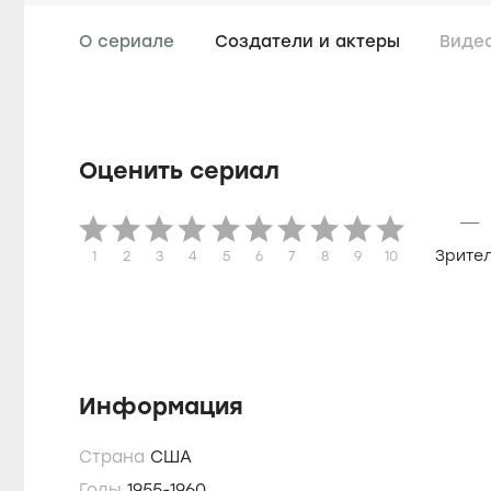
О сериале
Создатели и актеры
Виде
Оценить сериал
—
Зрите
1
2
3
4
5
6
7
8
9
10
Информация
Страна
США
Годы
1955-1960