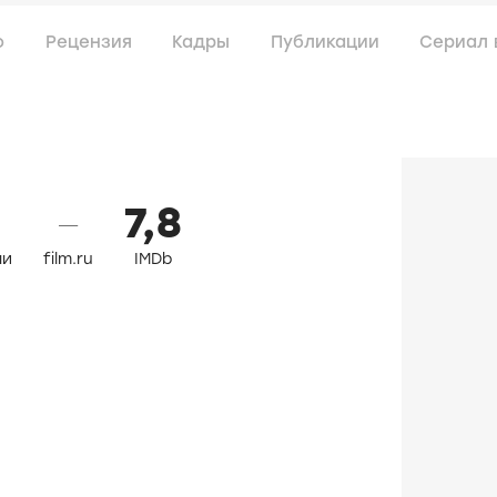
о
Рецензия
Кадры
Публикации
Сериал 
7,8
—
ли
film.ru
IMDb