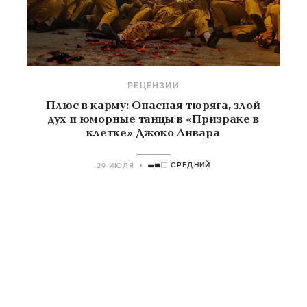
РЕЦЕНЗИИ
Плюс в карму: Опасная тюряга, злой
дух и юморные танцы в «Призраке в
клетке» Джоко Анвара
СРЕДНИЙ
29 ИЮЛЯ