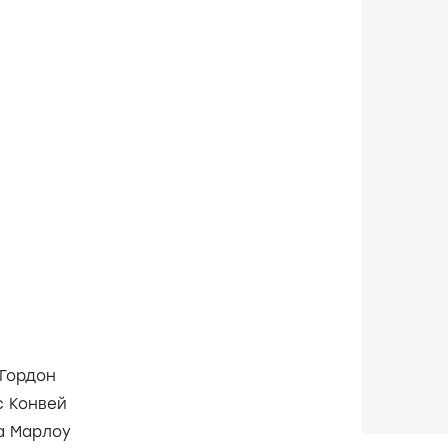
 Гордон
с Конвей
а Марлоу