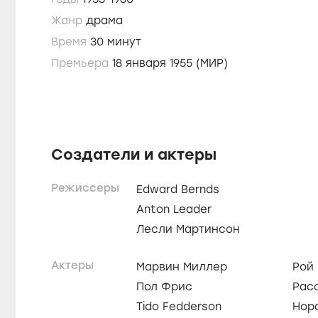
Жанр
драма
Время
30 минут
Премьера
18 января 1955 (МИР)
Создатели и актеры
Режиссеры
Edward Bernds
Anton Leader
Лесли Мартинсон
Актеры
Марвин Миллер
Рой
Пол Фрис
Рас
Tido Fedderson
Нор