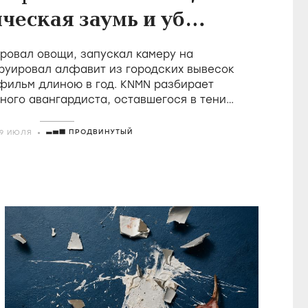
ческая заумь и убой
в фильмах Холлиса
овал овощи, запускал камеру на
Фрэмптона
руировал алфавит из городских вывесок
 фильм длиною в год. KNMN разбирает
ного авангардиста, оставшегося в тени
о удостоившегося восторгов от Годара
ПРОДВИНУТЫЙ
29 ИЮЛЯ