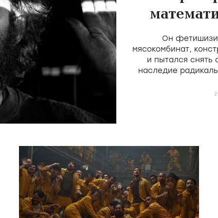
математи
скота 
Он фетишизир
мясокомбинат, конст
и пытался снять
наследие радикаль
Мекаса и Дерен, н