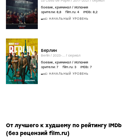
La Casa de Papel /
2017-2021
/
сериал
боевик
,
криминал
/
Испания
зрители:
8
,8
film.ru:
4
IMDb:
8
,2
НАЧАЛЬНЫЙ УРОВЕНЬ
Берлин
Berlin /
2023-...
/
сериал
боевик
,
криминал
/
Испания
зрители:
7
film.ru:
3
IMDb:
7
НАЧАЛЬНЫЙ УРОВЕНЬ
От лучшего к худшему по рейтингу IMDb
(без рецензий film.ru)