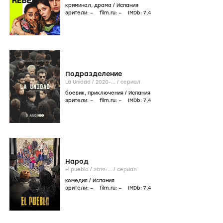
криминал
,
драма
/
Испания
зрители:
–
film.ru:
–
IMDb:
7
,4
Подразделение
La Unidad /
2020-...
/
сериал
боевик
,
приключения
/
Испания
зрители:
–
film.ru:
–
IMDb:
7
,4
Народ
El pueblo /
2019-...
/
сериал
комедия
/
Испания
зрители:
–
film.ru:
–
IMDb:
7
,4