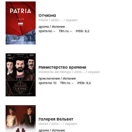
Отчизна
Patria /
2020-...
/
сериал
драма
/
Испания
зрители:
–
film.ru:
–
IMDb:
8
,2
Министерство времени
ministerio del tiempo /
2015-...
/
сериал
приключения
/
Испания
зрители:
10
film.ru:
–
IMDb:
8
,2
Галерея Вельвет
Velvet /
2013-...
/
сериал
драма
/
Испания