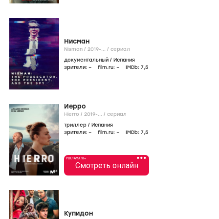
Нисман
Nisman /
2019-...
/
сериал
документальный
/
Испания
зрители:
–
film.ru:
–
IMDb:
7
,5
Иерро
Hierro /
2019-...
/
сериал
триллер
/
Испания
зрители:
–
film.ru:
–
IMDb:
7
,5
•••
РЕКЛАМА 18+
Смотреть онлайн
Купидон