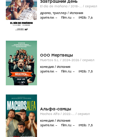
Завтрашний день
El día de mañana /
2018-...
/
сериал
драма
,
триллер
/
Испания
зрители:
–
film.ru:
–
IMDb:
7
,6
ООО Мертвецы
Muertos S.L. /
2024-2026
/
сериал
комедия
/
Испания
зрители:
–
film.ru:
–
IMDb:
7
,5
Альфа-самцы
Machos Alfa /
2022-...
/
сериал
комедия
/
Испания
зрители:
–
film.ru:
–
IMDb:
7
,5