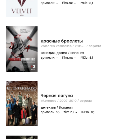
зрители:
–
film.ru:
–
IMDb:
8
,1
Красные браслеты
Polseres vermelles /
2011-...
/
сериал
комедия
,
драма
/
Испания
зрители:
–
film.ru:
–
IMDb:
8
,1
Черная лагуна
internado /
2007-2010
/
сериал
детектив
/
Испания
зрители:
10
film.ru:
–
IMDb:
8
,1