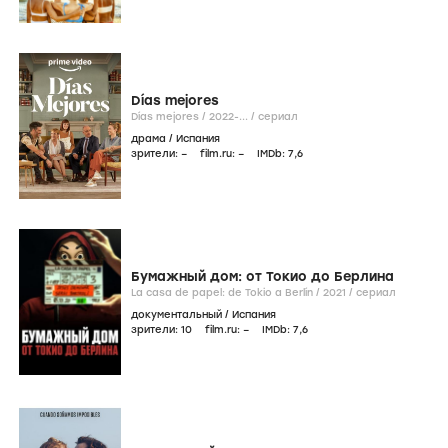
Días mejores
Días mejores /
2022-...
/
сериал
драма
/
Испания
зрители:
–
film.ru:
–
IMDb:
7
,6
Бумажный дом: от Токио до Берлина
La casa de papel: de Tokio a Berlín /
2021
/
сериал
документальный
/
Испания
зрители:
10
film.ru:
–
IMDb:
7
,6