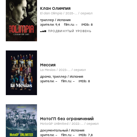
Клан Олимпия
El clan Olimpia /
2025-...
/
сериал
триллер
/
Испания
зрители:
9
,4
film.ru:
–
IMDb:
8
ПРОДВИНУТЫЙ УРОВЕНЬ
Мессия
La Mesías /
2023-...
/
сериал
драма
,
триллер
/
Испания
зрители:
–
film.ru:
–
IMDb:
8
МотоГП без ограничений
MotoGP Unlimited /
2022-...
/
сериал
документальный
/
Испания
зрители:
–
film.ru:
–
IMDb:
7
,8