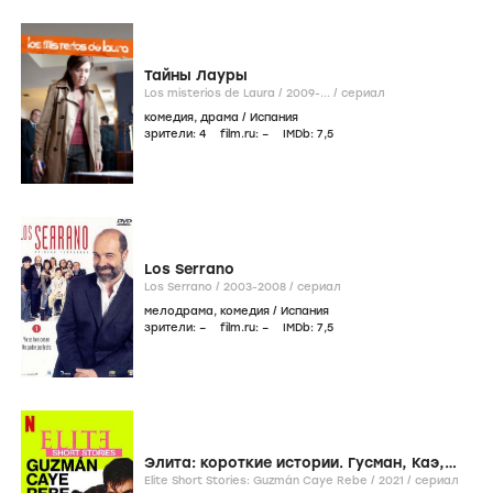
Тайны Лауры
Los misterios de Laura /
2009-...
/
сериал
комедия
,
драма
/
Испания
зрители:
4
film.ru:
–
IMDb:
7
,5
Los Serrano
Los Serrano /
2003-2008
/
сериал
мелодрама
,
комедия
/
Испания
зрители:
–
film.ru:
–
IMDb:
7
,5
Элита: короткие истории. Гусман, Каэ,
Ребека
Elite Short Stories: Guzmán Caye Rebe /
2021
/
сериал