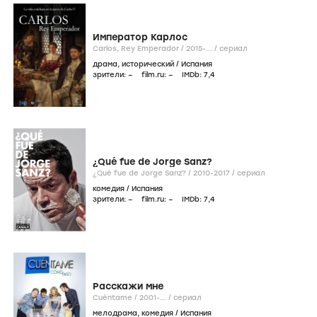
Император Карлос
Carlos, Rey Emperador /
2015-...
/
сериал
драма
,
исторический
/
Испания
зрители:
–
film.ru:
–
IMDb:
7
,4
¿Qué fue de Jorge Sanz?
¿Qué fue de Jorge Sanz? /
2010-2017
/
сериал
комедия
/
Испания
зрители:
–
film.ru:
–
IMDb:
7
,4
Расскажи мне
Cuéntame /
2001-...
/
сериал
мелодрама
,
комедия
/
Испания