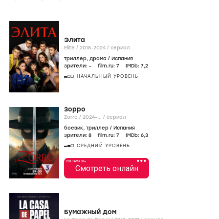
Элита
Elite /
2018-2024
/
сериал
триллер
,
драма
/
Испания
зрители:
–
film.ru:
7
IMDb:
7
,2
НАЧАЛЬНЫЙ УРОВЕНЬ
Зорро
Zorro /
2024-...
/
сериал
боевик
,
триллер
/
Испания
зрители:
8
film.ru:
7
IMDb:
6
,3
СРЕДНИЙ УРОВЕНЬ
•••
РЕКЛАМА 18+
Смотреть онлайн
Бумажный дом