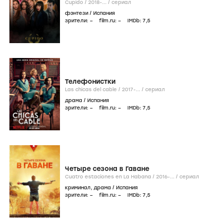
Cupido /
2018-...
/
сериал
фэнтези
/
Испания
зрители:
–
film.ru:
–
IMDb:
7
,5
Телефонистки
Las chicas del cable /
2017-...
/
сериал
драма
/
Испания
зрители:
–
film.ru:
–
IMDb:
7
,5
Четыре сезона в Гаване
Cuatro estaciones en La Habana /
2016-...
/
сериал
криминал
,
драма
/
Испания
зрители:
–
film.ru:
–
IMDb:
7
,5