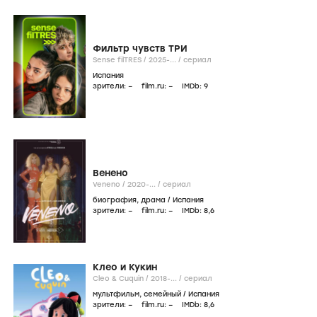
Фильтр чувств ТРИ
Sense filTRES /
2025-...
/
сериал
Испания
зрители:
–
film.ru:
–
IMDb:
9
Венено
Veneno /
2020-...
/
сериал
биография
,
драма
/
Испания
зрители:
–
film.ru:
–
IMDb:
8
,6
Клео и Кукин
Cleo & Cuquin /
2018-...
/
сериал
мультфильм
,
семейный
/
Испания
зрители:
–
film.ru:
–
IMDb:
8
,6