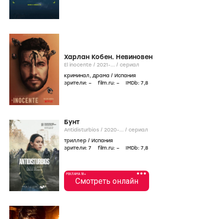
Харлан Кобен. Невиновен
El inocente /
2021-...
/
сериал
криминал
,
драма
/
Испания
зрители:
–
film.ru:
–
IMDb:
7
,8
Бунт
Antidisturbios /
2020-...
/
сериал
триллер
/
Испания
зрители:
7
film.ru:
–
IMDb:
7
,8
•••
РЕКЛАМА 18+
Смотреть онлайн