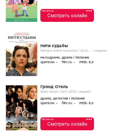
•••
РЕКЛАМА 18+
Смотреть онлайн
Нити судьбы
tiempo entre costuras /
2013-...
/
сериал
мелодрама
,
драма
/
Испания
зрители:
–
film.ru:
–
IMDb:
8
,3
Гранд Отель
Gran Hotel /
2011-2013
/
сериал
драма
,
детектив
/
Испания
зрители:
–
film.ru:
–
IMDb:
8
,3
•••
РЕКЛАМА 18+
Смотреть онлайн