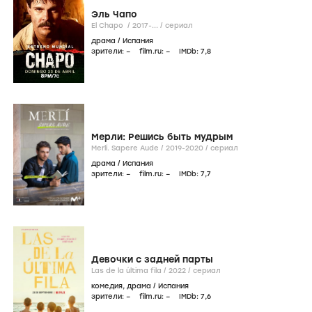
Эль Чапо
El Chapo /
2017-...
/
сериал
драма
/
Испания
зрители:
–
film.ru:
–
IMDb:
7
,8
Мерли: Решись быть мудрым
Merlí. Sapere Aude /
2019-2020
/
сериал
драма
/
Испания
зрители:
–
film.ru:
–
IMDb:
7
,7
Девочки с задней парты
Las de la última fila /
2022
/
сериал
комедия
,
драма
/
Испания
зрители:
–
film.ru:
–
IMDb:
7
,6