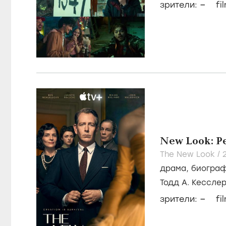
–
зрители:
fi
New Look: Р
The New Look /
драма
,
биогра
Тодд А. Кессле
Камменос
–
зрители:
fi