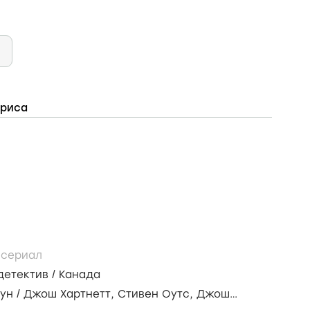
триса
/
сериал
детектив
/
Канада
ун
/
Джош Хартнетт,
Стивен Оутс,
Джош