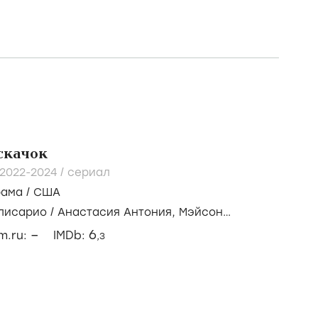
скачок
2022-2024
/
сериал
рама
/
США
ллисарио
/
Анастасия Антония,
Мэйсон
к,
Джуэл Стейт
–
6
lm.ru:
IMDb:
,3