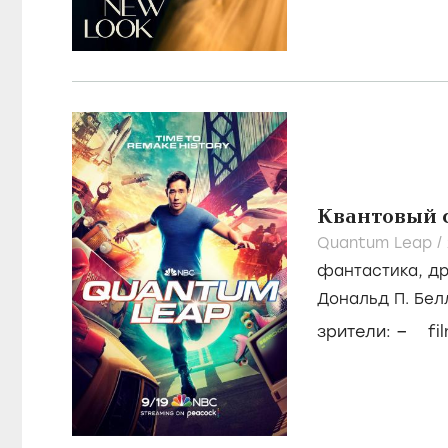
Квантовый 
Quantum Leap /
фантастика
,
д
Дональд П. Бе
Александр Пар
–
зрители:
fi