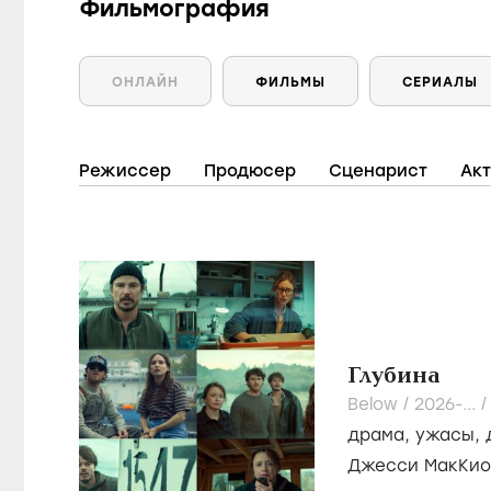
Фильмография
ОНЛАЙН
ФИЛЬМЫ
СЕРИАЛЫ
Режиссер
Продюсер
Сценарист
Ак
Глубина
Below /
2026-...
драма
,
ужасы
,
Джесси МакКио
Круддас