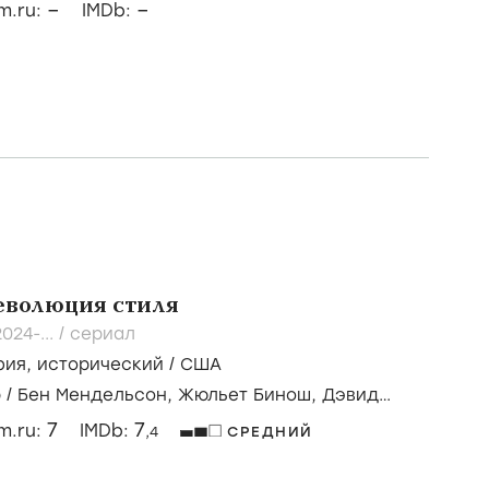
–
–
lm.ru:
IMDb:
еволюция стиля
2024-...
/
сериал
фия
,
исторический
/
США
р
/
Бен Мендельсон,
Жюльет Бинош,
Дэвид
7
7
lm.ru:
IMDb:
,4
СРЕДНИЙ