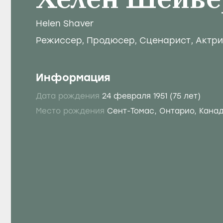
Хелен Шейве
Helen Shaver
Режиссер
,
Продюсер
,
Сценарист
,
Актр
Информация
Дата рождения
24 февраля 1951
(75 лет)
Место рождения
Сент-Томас, Онтарио, Кана