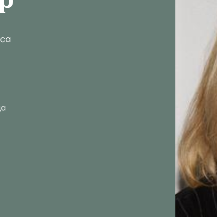
р
иса
да