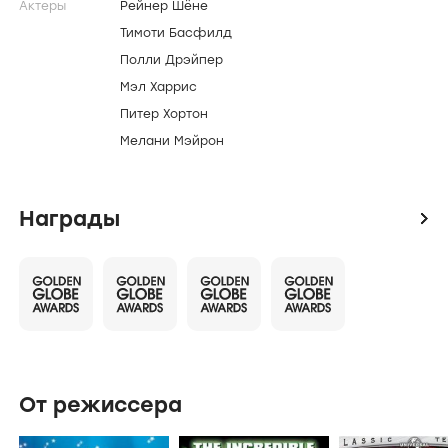
может ничего изменить. Хоуп разочаровывается
в своей лучшей подруге Эллин. Кузина Майкла
разбила сердце Гари, который пытается
пережить это, пустившись во все тяжкие…
Создатели и актеры
icon
Создатели
Маршалл Херсковиц
Эдвард Цвик
Актеры
Рейнер Шёне
Тимоти Басфилд
Полли Дрэйпер
Мэл Харрис
Питер Хортон
Мелани Мэйрон