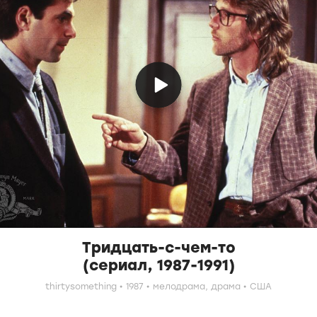
Тридцать-с-чем-то
(сериал, 1987-1991)
thirtysomething
1987
мелодрама,
драма
США