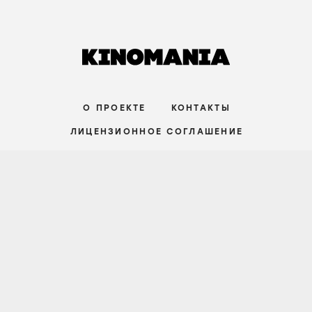
СТАТЬИ
Порнографический лимон,
математическая заумь и убой скота в
фильмах Холлиса Фрэмптона
29 июля
ПРОДВИНУТЫЙ УРОВЕНЬ
О ПРОЕКТЕ
КОНТАКТЫ
ЛИЦЕНЗИОННОЕ СОГЛАШЕНИЕ