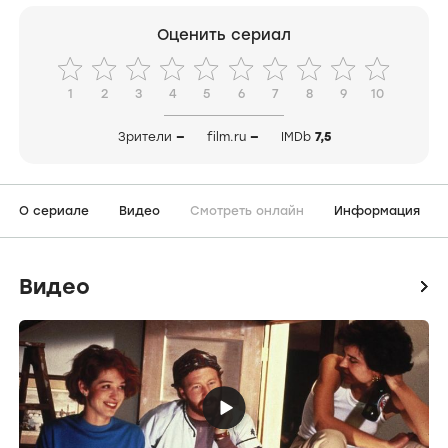
Оценить сериал
1
2
3
4
5
6
7
8
9
10
Зрители
—
film.ru
—
IMDb
7,5
О сериале
Видео
Смотреть онлайн
Информация
Видео
icon