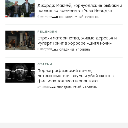
СТАТЬИ
Искусство быть идиоткой. Как Дайан
Морган продолжает последнюю
великую традицию британской
комедии
7 АВГУСТА
НАЧАЛЬНЫЙ УРОВЕНЬ
РЕЦЕНЗИИ
Джордж МакКей, корнуоллские рыбаки и
провал во времени в «Розе Невады»
6 августа
ПРОДВИНУТЫЙ УРОВЕНЬ
РЕЦЕНЗИИ
Страхи материнства, живые деревья и
Руперт Гринт в хорроре «Дитя ночи»
3 августа
СРЕДНИЙ УРОВЕНЬ